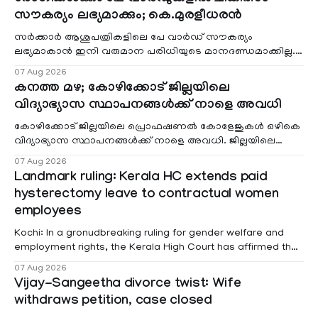
സൗകര്യം ലഭ്യമാക്കും; കെ.മുരളീധരൻ
സർക്കാർ ആശുപത്രികളിലെ പേ വാർഡ് സൗകര്യം
ലഭ്യമാകാൻ ഇനി വരുമാന പരിധിയുടെ മാനദണ്ഡമാക്കില്ല.
വരുമാനം പരിഗണിക്കാതെ എല്ലാ രോഗികൾക്കും പേ വാർഡു
07 Aug 2026
കനത്ത മഴ; കോഴിക്കോട് ജില്ലയിലെ
വിദ്യാഭ്യാസ സ്ഥാപനങ്ങൾക്ക് നാളെ അവധി
കോഴിക്കോട് ജില്ലയിലെ പ്രൊഫഷണൽ കോളേജുകൾ ഒഴികെ
വിദ്യാഭ്യാസ സ്ഥാപനങ്ങൾക്ക് നാളെ അവധി. ജില്ലയിലെ
മലയോര- തീരദേശ മേഖലകളിലും മറ്റും ശക്തമായ മഴയു
07 Aug 2026
Landmark ruling: Kerala HC extends paid
hysterectomy leave to contractual women
employees
Kochi: In a gronudbreaking ruling for gender welfare and
employment rights, the Kerala High Court has affirmed that
female contractual staff employed in government-funded
07 Aug 2026
projects are eligible for paid medical leave following
Vijay-Sangeetha divorce twist: Wife
hysterectomy surgery under the Kerala Service Rules
withdraws petition, case closed
(KSR). The court noted that since essential benefits like