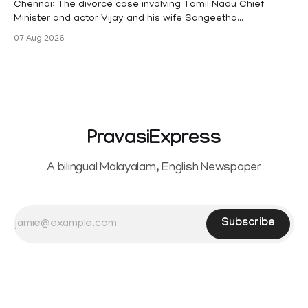
maternity
Chennai: The divorce case involving Tamil Nadu Chief
Minister and actor Vijay and his wife Sangeetha
Sowrnalingam has taken a new turn after Sangeetha
07 Aug 2026
Sowrnalingam has taken a new turn after Sangeetha
reportedly withdrew the divorce petition she had filed
seeking separation from Vijay. Following the withdrawal of
the petition,
PravasiExpress
A bilingual Malayalam, English Newspaper
Subscribe