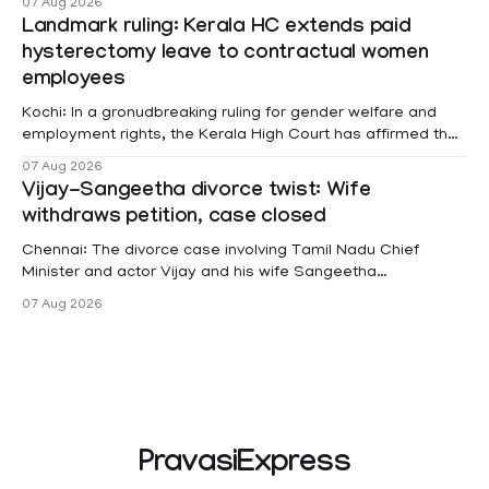
07 Aug 2026
Landmark ruling: Kerala HC extends paid
hysterectomy leave to contractual women
employees
Kochi: In a gronudbreaking ruling for gender welfare and
employment rights, the Kerala High Court has affirmed that
female contractual staff employed in government-funded
07 Aug 2026
projects are eligible for paid medical leave following
Vijay-Sangeetha divorce twist: Wife
hysterectomy surgery under the Kerala Service Rules
withdraws petition, case closed
(KSR). The court noted that since essential benefits like
maternity
Chennai: The divorce case involving Tamil Nadu Chief
Minister and actor Vijay and his wife Sangeetha
Sowrnalingam has taken a new turn after Sangeetha
07 Aug 2026
Sowrnalingam has taken a new turn after Sangeetha
reportedly withdrew the divorce petition she had filed
seeking separation from Vijay. Following the withdrawal of
the petition,
PravasiExpress