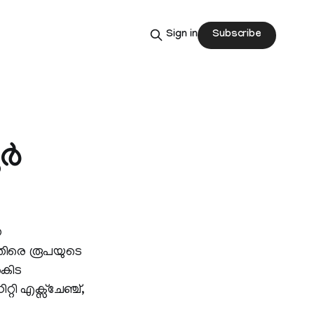
Subscribe
Sign in
്‍
യ
െതിരെ രൂപയുടെ
ൻകിട
 എക്സ്‌ചേഞ്ച്,