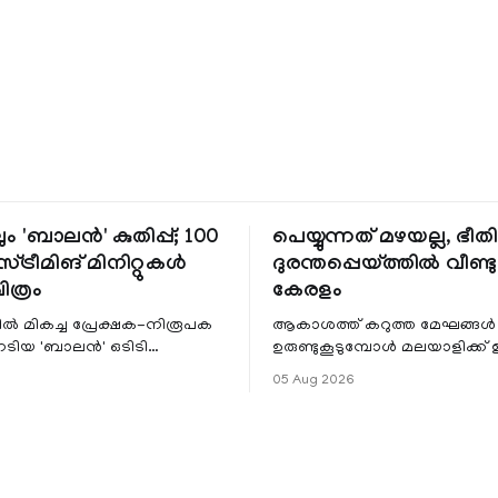
ും 'ബാലൻ' കുതിപ്പ്; 100
പെയ്യുന്നത് മഴയല്ല, ഭീ
്ട്രീമിങ് മിനിറ്റുകൾ
ദുരന്തപ്പെയ്ത്തിൽ വീണ്ടും
ചിത്രം
കേരളം
ളിൽ മികച്ച പ്രേക്ഷക-നിരൂപക
ആകാശത്ത് കറുത്ത മേഘങ്ങൾ
േടിയ 'ബാലൻ' ഒടിടി
ഉരുണ്ടുകൂടുമ്പോൾ മലയാളിക്ക്
ഷവും ശ്രദ്ധേയമായ മുന്നേറ്റം
ആഹ്ലാദമല്ല, ഉള്ളിൽ ഭയത്തിന്റ
05 Aug 2026
 സീ5-ൽ
വിറയലാണ്. മഴ ഒരുകാലത്ത്
സമൃദ്ധിയുടെയും പ്