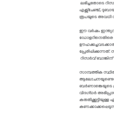
ലഭിച്ചതോടെ റിസര്‍
എക്സ്‌ചേഞ്ച്, ദുബ
രൂപയുടെ അവധി വ്യ
ഈ വര്‍ഷം ഇന്ത്യന
ഡോളറിനെതിരെ രൂപയ
ഊഹക്കച്ചവടക്കാര
പ്രേരിപ്പിക്കുന്ന
റിസർവ് ബാങ്കിന് 
സാമ്പത്തിക സ്ഥി
ആലോചനയുണ്ടെന്ന 
ബര്‍ണാങ്കെയുടെ പ
വിദഗ്ധര്‍ അഭിപ്ര
കരുതിക്കൂട്ടിയുള്
കണക്കാക്കപ്പെടുന്