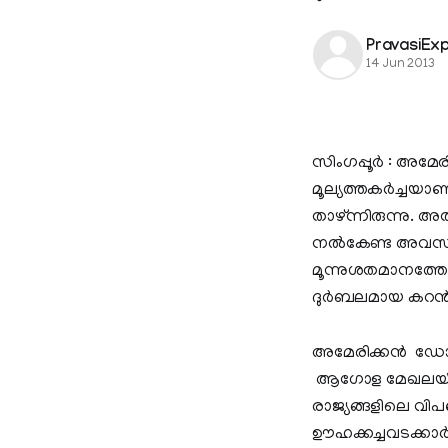
PravasiEx
14 Jun 2013
സിംഗപ്പൂര്‍ : അമ
മൂല്യത്തകര്‍ച്ചയാ
താഴ്ന്നിരുന്നു. അ
നല്‍കേണ്ട അവസ്ഥ
മൂന്നുശതമാനത്തോ
ദുര്‍ബലമായ കറന്
അമേരിക്കന്‍ ഡോളറ
ആഗോള മേഖലയിലെ
രാജ്യങ്ങളിലെ വി
ഊഹക്കച്ചവടക്കാര്