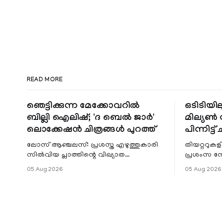
READ MORE
ഞെട്ടിക്കുന്ന മേക്കോവറിൽ
ഒടിടിയില
ബില്ലി ഐലിഷ്; 'ദ ബെൽ ജാർ'
മില്യൺ സ
ലൊക്കേഷൻ ചിത്രങ്ങൾ പുറത്ത്
പിന്നിട്ട് 
ലോസ് ആഞ്ചലസ്: പ്രശസ്ത എഴുത്തുകാരി
തിയറ്ററുക
സിൽവിയ പ്ലാത്തിന്റെ വിഖ്യാത
പ്രശംസ ന
നോവലിനെ ആസ്പദമാക്കി ഒരുങ്ങുന്ന 'ദ
റിലീസിനുശേ
05 Aug 2026
05 Aug 2026
ബെൽ ജാർ' എന്ന ചിത്രത്തി
തുടരുന്നു.