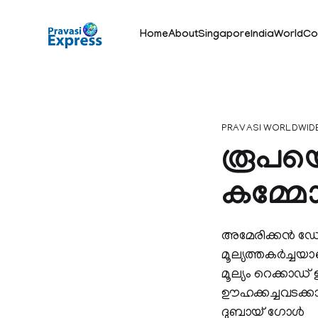
Home
About
Singapore
India
World
Co
PRAVASI WORLDWID
രൂപയെ 
കമ്മ
അമേരിക്കന്‍ ഡോ
മൂല്യത്തകര്‍ച്ച
മൂല്യം റെക്കാഡ
ഊഹക്കച്ചവടക്കാര
ദുബായ് ഗോള്‍