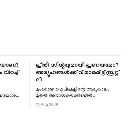
തിയാണ്;
പ്രീതി സിന്റയുമായി പ്രണയമോ?
 വിറച്ച്
അഭ്യൂഹങ്ങൾക്ക് വിരാമമിട്ട് ബ്രറ്റ്
ലീ
മുംബൈ: ഐപിഎല്ലിന്റെ ആദ്യകാലം
 ഇപ്പോൾ
മുതൽ ആരാധകർക്കിടയിൽ
െ
പ്രചരിച്ചിരുന്ന പ്രീതി സിന്റയുമായുള്ള
05 Aug 2026
പ്രണയ അഭ്യൂഹങ്ങൾ തള്ളി മുൻ
ഓസ്ട്രേലിയൻ പേ