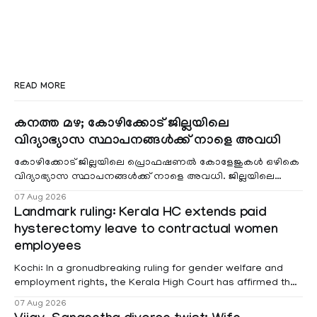
READ MORE
കനത്ത മഴ; കോഴിക്കോട് ജില്ലയിലെ
വിദ്യാഭ്യാസ സ്ഥാപനങ്ങൾക്ക് നാളെ അവധി
കോഴിക്കോട് ജില്ലയിലെ പ്രൊഫഷണൽ കോളേജുകൾ ഒഴികെ
വിദ്യാഭ്യാസ സ്ഥാപനങ്ങൾക്ക് നാളെ അവധി. ജില്ലയിലെ
മലയോര- തീരദേശ മേഖലകളിലും മറ്റും ശക്തമായ മഴയു
07 Aug 2026
Landmark ruling: Kerala HC extends paid
hysterectomy leave to contractual women
employees
Kochi: In a gronudbreaking ruling for gender welfare and
employment rights, the Kerala High Court has affirmed that
female contractual staff employed in government-funded
07 Aug 2026
projects are eligible for paid medical leave following