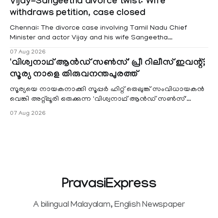
Vijay-Sangeetha divorce twist: Wife
hysterectomy surgery under the Kerala Service Rules
withdraws petition, case closed
(KSR). The court noted that since essential benefits like
maternity
Chennai: The divorce case involving Tamil Nadu Chief
Minister and actor Vijay and his wife Sangeetha
Sowrnalingam has taken a new turn after Sangeetha
07 Aug 2026
Sowrnalingam has taken a new turn after Sangeetha
'വിശ്വനാഥ് ആൻഡ് സൺസ്' പ്രീ റിലീസ് ഇവന്റ്;
reportedly withdrew the divorce petition she had filed
സൂര്യ നാളെ തിരുവനന്തപുരത്ത്
seeking separation from Vijay. Following the withdrawal of
the petition,
സൂര്യയെ നായകനാക്കി സൂപ്പർ ഹിറ്റ് തെലുങ്ക് സംവിധായകൻ
വെങ്കി അറ്റ്ലൂരി ഒരുക്കുന്ന 'വിശ്വനാഥ് ആൻഡ് സൺസ്'
കേരളത്തിലെ പ്രീ റിലീസ്
07 Aug 2026
PravasiExpress
A bilingual Malayalam, English Newspaper