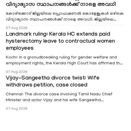
വിദ്യാഭ്യാസ സ്ഥാപനങ്ങൾക്ക് നാളെ അവധി
കോഴിക്കോട് ജില്ലയിലെ പ്രൊഫഷണൽ കോളേജുകൾ ഒഴികെ
വിദ്യാഭ്യാസ സ്ഥാപനങ്ങൾക്ക് നാളെ അവധി. ജില്ലയിലെ
മലയോര- തീരദേശ മേഖലകളിലും മറ്റും ശക്തമായ മഴയു
07 Aug 2026
Landmark ruling: Kerala HC extends paid
hysterectomy leave to contractual women
employees
Kochi: In a gronudbreaking ruling for gender welfare and
employment rights, the Kerala High Court has affirmed that
female contractual staff employed in government-funded
07 Aug 2026
projects are eligible for paid medical leave following
Vijay-Sangeetha divorce twist: Wife
hysterectomy surgery under the Kerala Service Rules
withdraws petition, case closed
(KSR). The court noted that since essential benefits like
maternity
Chennai: The divorce case involving Tamil Nadu Chief
Minister and actor Vijay and his wife Sangeetha
Sowrnalingam has taken a new turn after Sangeetha
07 Aug 2026
Sowrnalingam has taken a new turn after Sangeetha
reportedly withdrew the divorce petition she had filed
seeking separation from Vijay. Following the withdrawal of
the petition,