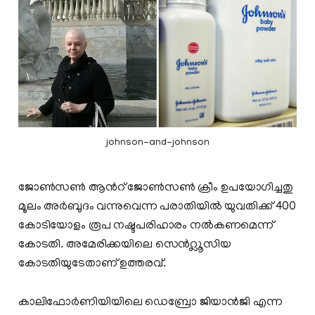
johnson-and-johnson
ജോൺസൺ ആന്‍റ് ജോൺസൺ ക്രീം ഉപയോഗിച്ചതു
മൂലം അർബുദം വന്നുവെന്ന പരാതിയിൽ യുവതിക്ക് 400
കോടിയോളം രൂപ നഷ്ടപരിഹാരം നൽകണമെന്ന്
കോടതി. അമേരിക്കയിലെ സെൻറ്ലൂസിയ
കോടതിയുടേതാണ് ഉത്തരവ്.
കാലിഫോർണിയിയിലെ ഡെബ്രോ ജിയാൻജി എന്ന