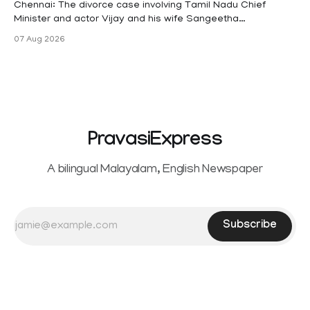
maternity
Chennai: The divorce case involving Tamil Nadu Chief
Minister and actor Vijay and his wife Sangeetha
Sowrnalingam has taken a new turn after Sangeetha
07 Aug 2026
Sowrnalingam has taken a new turn after Sangeetha
reportedly withdrew the divorce petition she had filed
seeking separation from Vijay. Following the withdrawal of
the petition,
PravasiExpress
A bilingual Malayalam, English Newspaper
Subscribe