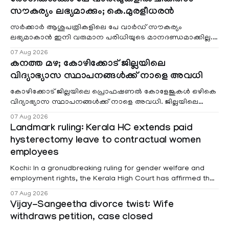
സൗകര്യം ലഭ്യമാക്കും; കെ.മുരളീധരൻ
സർക്കാർ ആശുപത്രികളിലെ പേ വാർഡ് സൗകര്യം
ലഭ്യമാകാൻ ഇനി വരുമാന പരിധിയുടെ മാനദണ്ഡമാക്കില്ല.
വരുമാനം പരിഗണിക്കാതെ എല്ലാ രോഗികൾക്കും പേ വാർഡു
07 Aug 2026
കനത്ത മഴ; കോഴിക്കോട് ജില്ലയിലെ
വിദ്യാഭ്യാസ സ്ഥാപനങ്ങൾക്ക് നാളെ അവധി
കോഴിക്കോട് ജില്ലയിലെ പ്രൊഫഷണൽ കോളേജുകൾ ഒഴികെ
വിദ്യാഭ്യാസ സ്ഥാപനങ്ങൾക്ക് നാളെ അവധി. ജില്ലയിലെ
മലയോര- തീരദേശ മേഖലകളിലും മറ്റും ശക്തമായ മഴയു
07 Aug 2026
Landmark ruling: Kerala HC extends paid
hysterectomy leave to contractual women
employees
Kochi: In a gronudbreaking ruling for gender welfare and
employment rights, the Kerala High Court has affirmed that
female contractual staff employed in government-funded
07 Aug 2026
projects are eligible for paid medical leave following
Vijay-Sangeetha divorce twist: Wife
hysterectomy surgery under the Kerala Service Rules
withdraws petition, case closed
(KSR). The court noted that since essential benefits like