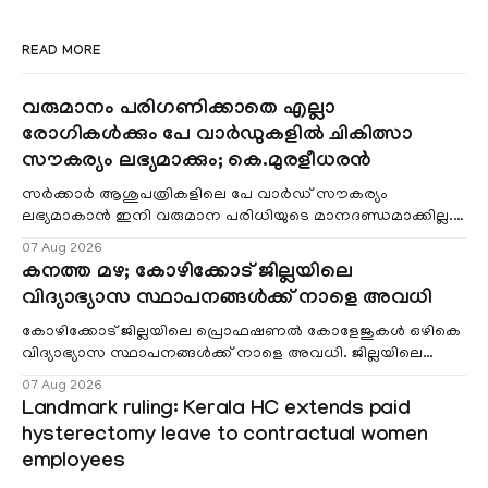
READ MORE
വരുമാനം പരിഗണിക്കാതെ എല്ലാ
രോഗികൾക്കും പേ വാർഡുകളിൽ ചികിത്സാ
സൗകര്യം ലഭ്യമാക്കും; കെ.മുരളീധരൻ
സർക്കാർ ആശുപത്രികളിലെ പേ വാർഡ് സൗകര്യം
ലഭ്യമാകാൻ ഇനി വരുമാന പരിധിയുടെ മാനദണ്ഡമാക്കില്ല.
വരുമാനം പരിഗണിക്കാതെ എല്ലാ രോഗികൾക്കും പേ വാർഡു
07 Aug 2026
കനത്ത മഴ; കോഴിക്കോട് ജില്ലയിലെ
വിദ്യാഭ്യാസ സ്ഥാപനങ്ങൾക്ക് നാളെ അവധി
കോഴിക്കോട് ജില്ലയിലെ പ്രൊഫഷണൽ കോളേജുകൾ ഒഴികെ
വിദ്യാഭ്യാസ സ്ഥാപനങ്ങൾക്ക് നാളെ അവധി. ജില്ലയിലെ
മലയോര- തീരദേശ മേഖലകളിലും മറ്റും ശക്തമായ മഴയു
07 Aug 2026
Landmark ruling: Kerala HC extends paid
hysterectomy leave to contractual women
employees