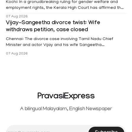
Kochi: In a gronudbreaking ruling for gender welfare and
employment rights, the Kerala High Court has affirmed that
female contractual staff employed in government-funded
07 Aug 2026
projects are eligible for paid medical leave following
Vijay-Sangeetha divorce twist: Wife
hysterectomy surgery under the Kerala Service Rules
withdraws petition, case closed
(KSR). The court noted that since essential benefits like
maternity
Chennai: The divorce case involving Tamil Nadu Chief
Minister and actor Vijay and his wife Sangeetha
Sowrnalingam has taken a new turn after Sangeetha
07 Aug 2026
Sowrnalingam has taken a new turn after Sangeetha
reportedly withdrew the divorce petition she had filed
seeking separation from Vijay. Following the withdrawal of
the petition,
PravasiExpress
A bilingual Malayalam, English Newspaper