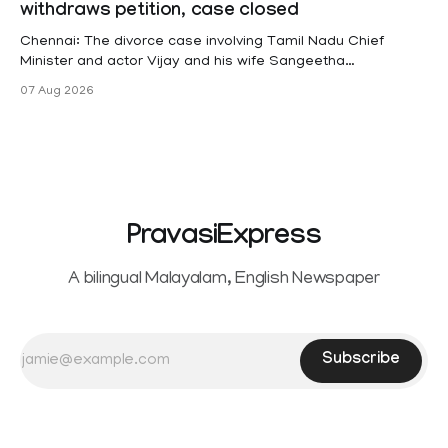
withdraws petition, case closed
(KSR). The court noted that since essential benefits like
maternity
Chennai: The divorce case involving Tamil Nadu Chief
Minister and actor Vijay and his wife Sangeetha
Sowrnalingam has taken a new turn after Sangeetha
07 Aug 2026
Sowrnalingam has taken a new turn after Sangeetha
reportedly withdrew the divorce petition she had filed
seeking separation from Vijay. Following the withdrawal of
the petition,
PravasiExpress
A bilingual Malayalam, English Newspaper
Subscribe