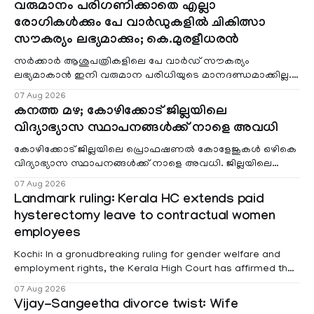
വരുമാനം പരിഗണിക്കാതെ എല്ലാ
രോഗികൾക്കും പേ വാർഡുകളിൽ ചികിത്സാ
സൗകര്യം ലഭ്യമാക്കും; കെ.മുരളീധരൻ
സർക്കാർ ആശുപത്രികളിലെ പേ വാർഡ് സൗകര്യം
ലഭ്യമാകാൻ ഇനി വരുമാന പരിധിയുടെ മാനദണ്ഡമാക്കില്ല.
വരുമാനം പരിഗണിക്കാതെ എല്ലാ രോഗികൾക്കും പേ വാർഡു
07 Aug 2026
കനത്ത മഴ; കോഴിക്കോട് ജില്ലയിലെ
വിദ്യാഭ്യാസ സ്ഥാപനങ്ങൾക്ക് നാളെ അവധി
കോഴിക്കോട് ജില്ലയിലെ പ്രൊഫഷണൽ കോളേജുകൾ ഒഴികെ
വിദ്യാഭ്യാസ സ്ഥാപനങ്ങൾക്ക് നാളെ അവധി. ജില്ലയിലെ
മലയോര- തീരദേശ മേഖലകളിലും മറ്റും ശക്തമായ മഴയു
07 Aug 2026
Landmark ruling: Kerala HC extends paid
hysterectomy leave to contractual women
employees
Kochi: In a gronudbreaking ruling for gender welfare and
employment rights, the Kerala High Court has affirmed that
female contractual staff employed in government-funded
07 Aug 2026
projects are eligible for paid medical leave following
Vijay-Sangeetha divorce twist: Wife
hysterectomy surgery under the Kerala Service Rules