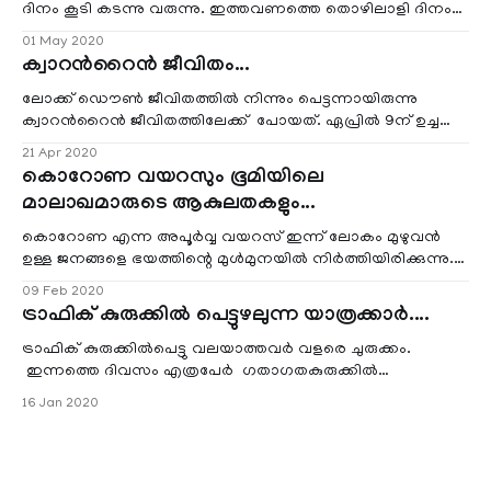
ദിനം കൂടി കടന്നു വരുന്നു. ഇത്തവണത്തെ തൊഴിലാളി ദിനം
കൂടുതൽ അർത്ഥമുണ്ട്. തൊഴിലാളി
01 May 2020
ക്വാറന്‍റൈന്‍ ജീവിതം...
ലോക്ക് ഡൌൺ ജീവിതത്തിൽ നിന്നും പെട്ടന്നായിരുന്നു
ക്വാറന്‍റൈന്‍ ജീവിതത്തിലേക്ക് പോയത്. ഏപ്രിൽ 9ന് ഉച്ചക്ക്
12 മണിക്ക് MOH-ൽ നിന്
21 Apr 2020
കൊറോണ വയറസും ഭൂമിയിലെ
മാലാഖമാരുടെ ആകുലതകളും...
കൊറോണ എന്ന അപൂർവ്വ വയറസ് ഇന്ന് ലോകം മുഴുവൻ
ഉള്ള ജനങ്ങളെ ഭയത്തിന്റെ മുൾമുനയിൽ നിർത്തിയിരിക്കുന്നു.
2002ലെ സാർസ്‌ വയറസിനു ശേഷം, ചൈനയിലെ വുഹാൻ
09 Feb 2020
ട്രാഫിക് കുരുക്കിൽ പെട്ടുഴലുന്ന യാത്രക്കാർ....
ട്രാഫിക് കുരുക്കിൽപെട്ടു വലയാത്തവർ വളരെ ചുരുക്കം.
ഇന്നത്തെ ദിവസം എത്രപേർ ഗതാഗതകുരുക്കിൽ
പെട്ടുപോയിട്ടുണ്ടാകാം. പ്രവാസികളെ നിങ്ങള്
16 Jan 2020