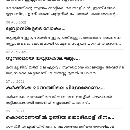
ദൈവത്തിന്റെ സ്വന്തം നാട്ടിലെ മലയാളികൾ, ഇന്ന് ലോകം
മുഴുവനിലും ഉണ്ട്. അങ്ങ് ചന്ദ്രനിൽ പോയാൽ, കുമാരേട്ടന്റെ
ചായക്കടയിൽ നിന്നും, ഒരു ചായകു
08 Aug 2021
ബ്രോസ്‌കളുടെ ലോകം...
കളക്ടർ ബ്രോ, മേയർ ബ്രോ, ചങ്ക് ബ്രോ, അങ്ങനെ അങ്ങനെ
ബ്രോകളുടെ, ലോകമായി നമ്മുടെ സമൂഹം മാറിയിരിക്കുന്നു.
കൂട്ടത്തിൽ 'സിസിന്റേയും ഉണ്ടകെട്
02 Aug 2021
സുന്ദരമായ യവ്വനകാലഘട്ടം...
മനുഷ്യ ജീവിതത്തിലെ ഏറ്റവും സുന്ദരമായ കാലഘട്ടം അവരുടെ
യവ്വനകാലഘട്ടമാണ്. 15 വയസ്സ് മുതൽ 30 വരെ
നീണ്ടുനിൽക്കുന്ന അതി സുന്ദരമായ വർഷങ്ങൾ. ആ
27 Jul 2021
സമയങ്ങളിൽ
കർക്കിടക മാസത്തിലെ പിള്ളേരോണം...
കർക്കടക മാസത്തിലെ തിരുവോണ നാളിൽ പഴമക്കാർ
കുട്ടികൾക്കായി അണിയിച്ചൊരുക്കിയതാണ്
പിള്ളേരോണം.വരാനിരിക്കുന്ന തിരുവോണത്തിന്റെ
25 Jul 2021
കൊറോണയിൽ മുങ്ങിയ തൊഴിലാളി ദിനം...
covid19 ൽ മുങ്ങിയിരിക്കുന്ന ലോകത്തേക്ക് ഒരു തൊഴിലാളി