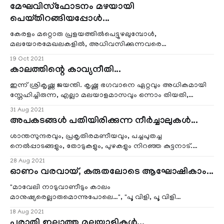
മേഘവിസ്ഫോടനം മഴയായി
പെയ്തിറങ്ങിയപ്പോൾ...
കേരളം മറ്റൊരു പ്രളയത്തിൽപെട്ടുഴലുമ്പോൾ,
മലയോരമേഖലകളിൽ, അധിവസിക്കുന്നവരെ
ചേർത്തുപിടിച്ചുകൊണ്ട്, അവരുടെ ദുരിതത്തിന്
19 Oct 2021
കൈത്താങ്ങാകുവാൻ
കാലത്തിന്റെ കാവ്യനീതി...
ഇന്ന് ശ്രികൃഷ്ണ ജയന്തി. കൃഷ്ണ ഭഗവാനെ ഏറ്റവും അധികമായി
സ്നേഹിച്ചിരുന്ന, എല്ലാ മലയാളമാസവും ഒന്നാം തിയതി,
ഗുരുവായുരപ്പന്റെ മുന്നിൽ പൂക്കൾ
31 Aug 2021
അപകടങ്ങൾ പതിയിരിക്കുന്ന നീർച്ചാലുകൾ...
ശാന്തസുന്ദരവും, പ്രകൃതിരമണീയവും, പച്ചപുതച്ച
നെൽപ്പാടങ്ങളും, തോടുകളും, പുഴകളും നിറഞ്ഞ കുട്ടനാട്.
കണ്ണെത്താദൂരത് പരന്നുകിടക്കുന്ന നെൽപ്പാടങ്ങൾ, കാ
28 Aug 2021
ഓണം വരവായ്, കരുതലോടെ ആഘോഷികാം...
"മാവേലി നാടുവാണീടും കാലം
മാനുഷ്യരെല്ലാരുമൊന്നുപോലെ…", "പൂ വിളി, പൂ വിളി
പൊന്നോണമായി…"എന്ന് ഒക്കെ, ഉച്ചത്തിൽ ഏറ്റുപാടുന്
18 Aug 2021
പരാതി ഇല്ലാത്ത മലയാളികൾ...