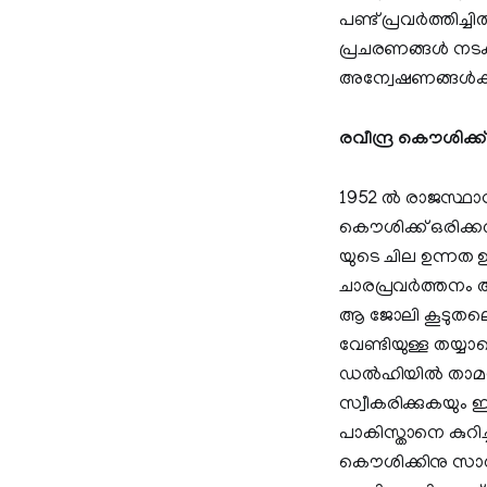
പണ്ട് പ്രവർത്തിച
പ്രചരണങ്ങൾ നടക്ക
അന്വേഷണങ്ങൾക്ക
രവീന്ദ്ര കൌശിക
1952 ൽ രാജസ്ഥാന
കൌശിക്ക് ഒരിക്ക
യുടെ ചില ഉന്നത 
ചാരപ്രവർത്തനം അ
ആ ജോലി കൂടുതലൊന
വേണ്ടിയുള്ള തയ്
ഡൽഹിയിൽ താമസിച
സ്വീകരിക്കുകയും 
പാകിസ്താനെ കുറി
കൌശിക്കിനു സാധി