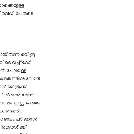
നൊക്കെയുള്ള
 നിരവധി പേരുടെ
രുന്ന രവീന്ദ്ര
ടെ വച്ച് 'റോ'
ിൽ പോയുള്ള
ാരതത്തിനു വേണ്ടി
 യാത്രക്ക്
ാലയളവിൽ കൌശിക്
പ്പം ഇസ്ലാം മതം
ണ്ടെത്തി.
ണ്ടോളം പഠിക്കാൻ
ണ് കൌശിക്ക്