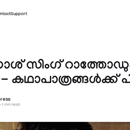
ntact
Support
ശ് സിംഗ് റാത്തോഡു
- കഥാപാത്രങ്ങൾക്ക് പ
press
—
1 min read