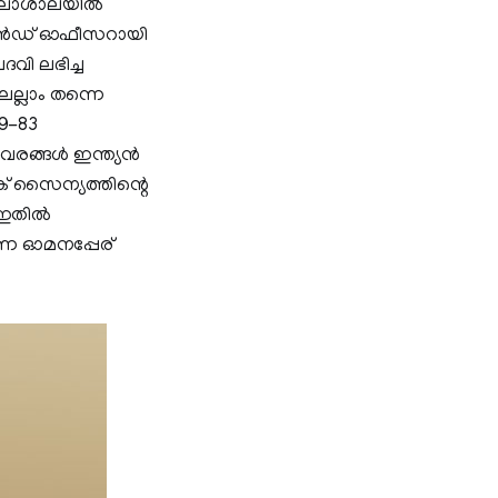
്വകലാശാലയിൽ
ീഷൻഡ് ഓഫീസറായി
വി ലഭിച്ച
െല്ലാം തന്നെ
79-83
വരങ്ങൾ ഇന്ത്യൻ
ക് സൈന്യത്തിന്റെ
. ഇതിൽ
ന്ന ഓമനപ്പേര്