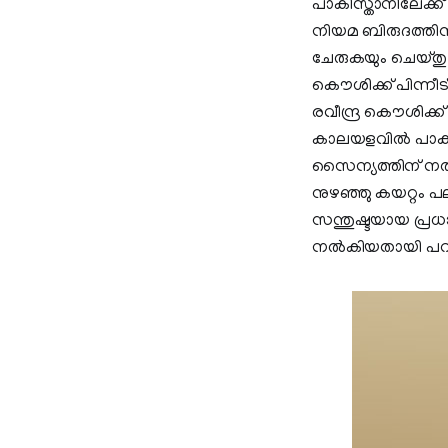
പാകിസ്താനിലേക്ക
നിയമ ബിരുദത്തി
ചേരുകയും ചെയ്തു
കൌശിക്ക് പിന്നീട
രവീന്ദ്ര കൌശിക്ക്
കാലയളവിൽ പാക് സ
സൈന്യത്തിന് നൽക
നുഴഞ്ഞു കയറ്റം പ
സന്തുഷ്ടയായ പ്രധ
നൽകിയതായി പറയപ