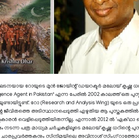
ടനയായ റോയുടെ മുൻ ജോയിന്റ് ഡയറക്ടർ മലോയ് കൃഷ്ണ ധർ 
lligence Agent in Pakistan" എന്ന പേരിൽ 2002 കാലത്ത് ഒരു പുസ
ുണ്ടായിട്ടുണ്ട്. റോ (Research and Analysis Wing) യുടെ ഒരു പ
െ ജീവിതത്തെ അടിസ്ഥാനപ്പെടുത്തി എഴുതിയ ആ പുസ്തകത്തിൽ 
കാരൻ വെളിപ്പെടുത്തിയിരുന്നില്ല. എന്നാൽ 2012 ൽ 'ഏക്‌ 
നടന്ന പത്ര മാധ്യമ ചർച്ചകളിലൂടെ മലോയ് കൃഷ്ണ ധറിന്റെ പു
െ ചാരപ്രവർത്തകനും സിനിമയിലെ അവിനാശ് സിംഗ് റാത്തോഡ