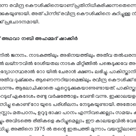
്ചിരുന്ന രവീന്ദ്ര കൌശിക്കിനെയാണ് പ്രതിനിധീകരിക്കുന്നതെന്
ുകയുണ്ടായി. അത് പിന്നീട് രവീന്ദ്ര കൌശിക്കിനെ കുറിച്ചുള്ള
് പ്രചോദനമായി.
്ക് അഥവാ നബി അഹമ്മദ് ഷാക്കിർ
ിൽ ജനനം. നാടകത്തിലും അഭിനയത്തിലും അതീവ തൽപ്പരനായി
ൽ ലഖ്നൗവിൽ ദേശീയതല നാടക മീറ്റിങ്ങിൽ പങ്കെടുക്കവേ അവി
ഉദ്യോഗസ്ഥരാൽ റോ യിൽ ചേരാൻ ക്ഷണം ലഭിച്ചു. പാകിസ്താന
തീവ ദുഷ്ക്കരം ആണെന്നറിയാമെങ്കിലും രവീന്ദ്ര കൌശിക്ക് ഭ
്നും ആലോചിക്കാതെ ഏറ്റെടുക്കുകയാണുണ്ടായത്. പാകിസ്താൻ
യാറെടുപ്പ് ഏകദേശം രണ്ടു വർഷത്തോളം വേണ്ടി വന്നു. ഇക്ക
്ചു കൊണ്ട് റോ യുടെ പരിശീലനം നേടുകയുണ്ടായി. അതോടൊ
ഇസ്ലാം മതപഠനം, ഉറുദു ഭാഷാ പഠനം എന്നിവക്കെല്ലാം സമയം ക
ച്ചും അവിടത്തെ രീതികളെ കുറിച്ചുമെല്ലാം ഈ കാലയളവിൽ വേ
ച്ചു. അങ്ങിനെ 1975 ൽ തന്റെ ഇരുപത്തി മൂന്നാം വയസ്സിലാ