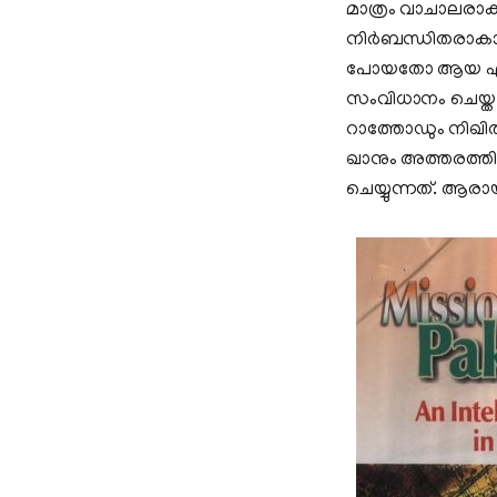
മാത്രം വാചാലരാകുമ
നിർബന്ധിതരാകാറുണ്
പോയതോ ആയ ഏതെങ്ക
സംവിധാനം ചെയ്ത
റാത്തോഡും നിഖി
ഖാനും അത്തരത്തി
ചെയ്യുന്നത്. ആര