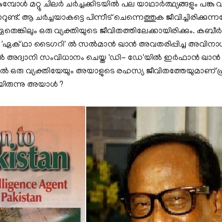
്പോൾ മറ്റു ചിലർ ചർച്ചക്കിടയിൽ പല യാഥാർത്ഥ്യങ്ങളും പങ്കു 
ട്. ആ ചർച്ചയാകട്ടെ പിന്നീട് ചെന്നെത്തുക ജീവിച്ചിരിക്കുന്നത
ിലും ഒരു വ്യക്തിയുടെ ജീവിതത്തിലേക്കായിരിക്കും. കബീ
 'ഏക്‌ ഥാ ടൈഗറി' ൽ സൽമാൻ ഖാൻ അവതരിപ്പിച്ച അവിനാശ
ൽ അദ്വാനി സംവിധാനം ചെയ്ത 'ഡി- ഡേ'യിൽ ഇർഫാൻ ഖാൻ അ
ൽ ഒരു വ്യക്തിയേയും അയാളുടെ രഹസ്യ ജീവിതത്തേയുമാണ് പ
ായിരുന്നു അയാൾ ?