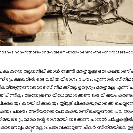
inash-singh-rathore-and-valeem-khan-behind-the-characters-co
േക്ഷകനെ ആനന്ദിപ്പിക്കാൻ വേണ്ടി മാത്രമുള്ള ഒരു കലയാണ്‌ 
ാണ് പ്രേക്ഷകരിൽ ഒരു വലിയ വിഭാഗം പേരും. എന്നാൽ സിനി
രുത്തുന്നവരോട് സിനിമക്ക് ആ ഉദ്ദേശ്യം മാത്രമല്ല എന്ന് പ
് പിന്നിലും അന്വേഷണ വിധേയമാക്കേണ്ട ഒരു വിഷയം കാണ
ിക്കുകയും കരയിപ്പിക്കുകയും ത്രില്ലടിപ്പിക്കുകയുമൊക്കെ ചെയ്യുമ
ഷയം പലരും അറിയാതെ പോകുകയാണ് ചെയ്യുന്നത്. പല സ
യുടെ പ്രമോഷന്റെ ഭാഗമായി നടക്കുന്ന ചാനൽ ചർച്ചകള
ണവും മറ്റുമെല്ലാം പങ്കു വക്കാറുണ്ട്. ചിലർ സിനിമയിലെ ഉള്ളട