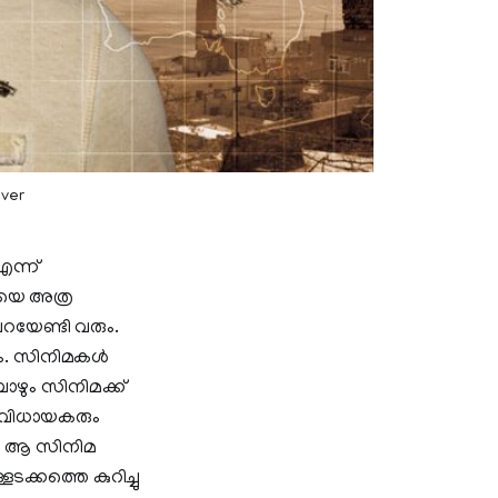
ver
എന്ന്
മയെ അത്ര
റയേണ്ടി വരും.
ും. സിനിമകൾ
്പോഴും സിനിമക്ക്
ംവിധായകരും
ിൽ ആ സിനിമ
ക്കത്തെ കുറിച്ചു