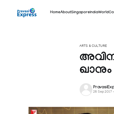
Home
About
Singapore
India
World
Co
ARTS & CULTURE
അവിനാ
ഖാനും 
PravasiEx
28 Sep 2017