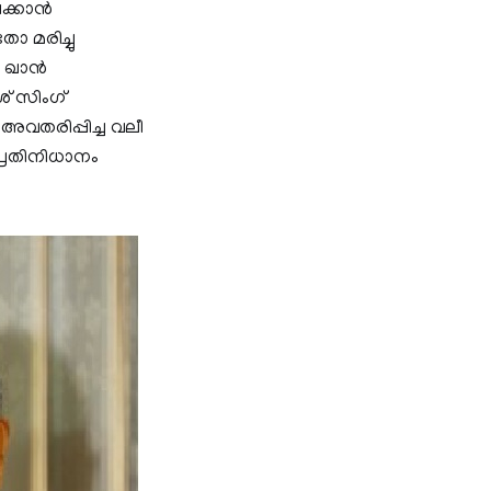
വക്കാൻ
ോ മരിച്ചു
ർ ഖാൻ
് സിംഗ്
വതരിപ്പിച്ച വലീ
്രതിനിധാനം