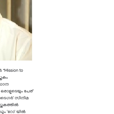
"Mission to
്തകം
്രധാന
ഒരാളുടെയും പേര്
ഥാ ടൈഗർ' സിനിമ
സ്തകത്തിൽ
ും 'റോ' യിൽ