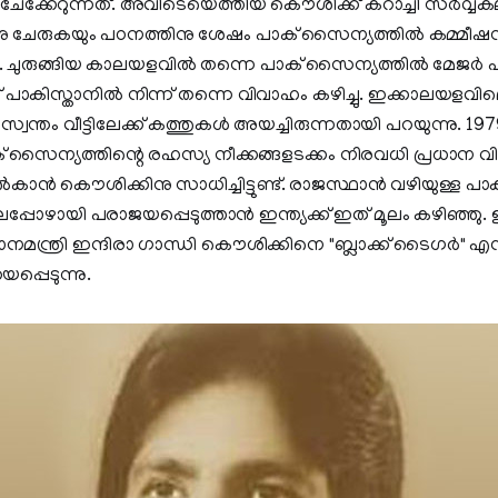
് ചേക്കേറുന്നത്. അവിടെയെത്തിയ കൌശിക്ക് കറാച്ചി സർവ
നു ചേരുകയും പഠനത്തിനു ശേഷം പാക് സൈന്യത്തിൽ കമ്മ
. ചുരുങ്ങിയ കാലയളവിൽ തന്നെ പാക് സൈന്യത്തിൽ മേജർ പദ
് പാകിസ്താനിൽ നിന്ന് തന്നെ വിവാഹം കഴിച്ചു. ഇക്കാലയളവില
 സ്വന്തം വീട്ടിലേക്ക് കത്തുകൾ അയച്ചിരുന്നതായി പറയുന്നു. 19
ൈന്യത്തിന്റെ രഹസ്യ നീക്കങ്ങളടക്കം നിരവധി പ്രധാന വി
ാൻ കൌശിക്കിനു സാധിച്ചിട്ടുണ്ട്. രാജസ്ഥാൻ വഴിയുള്ള പാ
ലപ്പോഴായി പരാജയപ്പെടുത്താൻ ഇന്ത്യക്ക് ഇത് മൂലം കഴിഞ്ഞു
ാനമന്ത്രി ഇന്ദിരാ ഗാന്ധി കൌശിക്കിനെ "ബ്ലാക്ക് ടൈഗർ" എ
്പെടുന്നു.