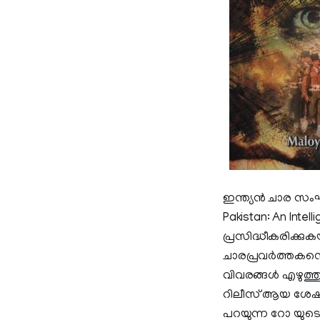
ഇന്ത്യൻ ചാര സംഘ
Pakistan: An Inte
പ്രസിദ്ധീകരിക്കുകയ
ചാരപ്രവർത്തകന്റ
വിവരങ്ങൾ എഴുത്തു
റിലീസ് ആയ ശേഷം 
പറയുന്ന റോ യുട