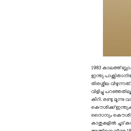
1983 കാലത്ത് ബ
ഇന്ത്യ പാക്സിതാന
തിരശ്ശീല വീഴുന്
വിളിച്ചു പറഞ്ഞതി
കീറി. രണ്ടു മൂന്
കൌശിക്ക് ഇന്ത്യക്
സൈന്യം കൌശിക്കിന
കാതുകളിൽ ചൂട് കമ്പ