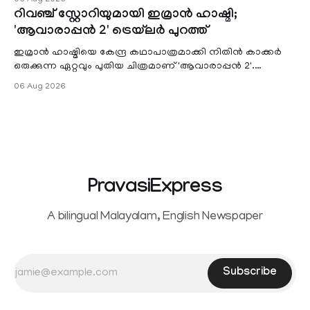
service providers to levy charges on payments through
റിവഞ്ച് സ്റ്റോറിയുമായി ഇമ്രാൻ ഹാഷ്മി;
unified payments interface (UPI) and other notified
'ആവാരാപ്പൻ 2' ട്രെയ്‌ലർ പുറത്ത്
electronic payment modes. The amendment passed by the
ഇമ്രാൻ ഹാഷ്മിയെ കേന്ദ്ര കഥാപാത്രമാക്കി നിതിൻ കാക്കർ
ഒരുക്കുന്ന ഏറ്റവും പുതിയ ചിത്രമാണ് 'ആവാരാപ്പൻ 2'.
ഐഎംഡിബി പട്ടിക
06 Aug 2026
PravasiExpress
A bilingual Malayalam, English Newspaper
Subscribe