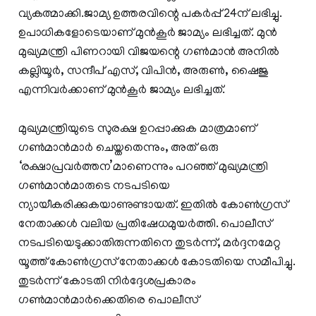
വ്യകത്മാക്കി.ജാമ്യ ഉത്തരവിന്റെ പകർപ്പ് 24ന് ലഭിച്ചു.
ഉപാധികളോടെയാണ് മുൻകൂർ ജാമ്യം ലഭിച്ചത്. മുൻ
മുഖ്യമന്ത്രി പിണറായി വിജയന്റെ ഗൺമാൻ അനിൽ
കല്ലിയൂർ, സന്ദീപ് എസ്, വിപിൻ, അരുൺ, ഷൈജു
എന്നിവർക്കാണ് മുൻ‌കൂർ ജാമ്യം ലഭിച്ചത്.
മുഖ്യമന്ത്രിയുടെ സുരക്ഷ ഉറപ്പാക്കുക മാത്രമാണ്
ഗൺമാൻമാർ ചെയ്തതെന്നും, അത് ഒരു
‘രക്ഷാപ്രവർത്തന’മാണെന്നും പറഞ്ഞ് മുഖ്യമന്ത്രി
ഗൺമാൻമാരുടെ നടപടിയെ
ന്യായീകരിക്കുകയാണുണ്ടായത്. ഇതിൽ കോൺഗ്രസ്
നേതാക്കൾ വലിയ പ്രതിഷേധമുയർത്തി. പൊലീസ്
നടപടിയെടുക്കാതിരുന്നതിനെ തുടർന്ന്, മർദ്ദനമേറ്റ
യൂത്ത് കോൺഗ്രസ് നേതാക്കൾ കോടതിയെ സമീപിച്ചു.
തുടർന്ന് കോടതി നിർദ്ദേശപ്രകാരം
ഗൺമാൻമാർക്കെതിരെ പൊലീസ്