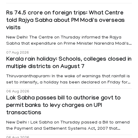
Rs 74.5 crore on foreign trips: What Centre
told Rajya Sabha about PM Modi's overseas
visits
New Delhi: The Centre on Thursday informed the Rajya
Sabha that expenditure on Prime Minister Narendra Modi's
foreign visits has crossed ₹74.5 crore in 2026 so far. The
07 Aug 2026
information was provided by Minister of State for External
Kerala rain holiday: Schools, colleges closed in
Affairs Pabitra Margherita in a written reply to questions
multiple districts on August 7
raised
Thiruvananthapuram: In the wake of warnings that rainfall is
set to intensify, a holiday has been declared on Friday for
educational institutions across Pathanamthitta, Alappuzha,
06 Aug 2026
Kottayam, Wayanad and Kasaragod districts. Meanwhile, a
Lok Sabha passes bill to authorise govt to
red alert remains in place on Thursday for Kottayam,
permit banks to levy charges on UPI
Pathanamtitta and Idukki districts. Following a red alert on
transactions
New Delhi : Lok Sabha on Thursday passed a Bill to amend
the Payment and Settlement Systems Act, 2007 that
authorises the government to permit banks and other
06 Aug 2026