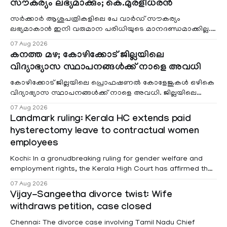
സൗകര്യം ലഭ്യമാക്കും; കെ.മുരളീധരൻ
സർക്കാർ ആശുപത്രികളിലെ പേ വാർഡ് സൗകര്യം
ലഭ്യമാകാൻ ഇനി വരുമാന പരിധിയുടെ മാനദണ്ഡമാക്കില്ല.
വരുമാനം പരിഗണിക്കാതെ എല്ലാ രോഗികൾക്കും പേ വാർഡു
07 Aug 2026
കനത്ത മഴ; കോഴിക്കോട് ജില്ലയിലെ
വിദ്യാഭ്യാസ സ്ഥാപനങ്ങൾക്ക് നാളെ അവധി
കോഴിക്കോട് ജില്ലയിലെ പ്രൊഫഷണൽ കോളേജുകൾ ഒഴികെ
വിദ്യാഭ്യാസ സ്ഥാപനങ്ങൾക്ക് നാളെ അവധി. ജില്ലയിലെ
മലയോര- തീരദേശ മേഖലകളിലും മറ്റും ശക്തമായ മഴയു
07 Aug 2026
Landmark ruling: Kerala HC extends paid
hysterectomy leave to contractual women
employees
Kochi: In a gronudbreaking ruling for gender welfare and
employment rights, the Kerala High Court has affirmed that
female contractual staff employed in government-funded
07 Aug 2026
projects are eligible for paid medical leave following
Vijay-Sangeetha divorce twist: Wife
hysterectomy surgery under the Kerala Service Rules
withdraws petition, case closed
(KSR). The court noted that since essential benefits like
maternity
Chennai: The divorce case involving Tamil Nadu Chief