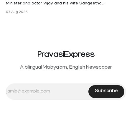
Minister and actor Vijay and his wife Sangeetha
Sowrnalingam has taken a new turn after Sangeetha
07 Aug 2026
Sowrnalingam has taken a new turn after Sangeetha
reportedly withdrew the divorce petition she had filed
seeking separation from Vijay. Following the withdrawal of
the petition,
PravasiExpress
A bilingual Malayalam, English Newspaper
Subscribe