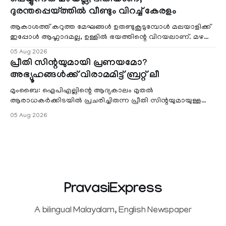
പെയ്യുന്നത് മഴയല്ല, ഭീതിയാണ്;
ദുരന്തപ്പെയ്ത്തിൽ വീണ്ടും വിറച്ച് കേരളം
ആകാശത്ത് കറുത്ത മേഘങ്ങൾ ഉരുണ്ടുകൂടുമ്പോൾ മലയാളിക്ക്
ഇപ്പോൾ ആഹ്ലാദമല്ല, ഉള്ളിൽ ഭയത്തിന്റെ വിറയലാണ്. മഴ
ഒരുകാലത്ത് സമൃദ്ധിയുടെയും പ്
05 Aug 2026
പ്രീതി സിന്റയുമായി പ്രണയമോ?
അഭ്യൂഹങ്ങൾക്ക് വിരാമമിട്ട് ബ്രറ്റ് ലീ
മുംബൈ: ഐപിഎല്ലിന്റെ ആദ്യകാലം മുതൽ
ആരാധകർക്കിടയിൽ പ്രചരിച്ചിരുന്ന പ്രീതി സിന്റയുമായുള്ള
പ്രണയ അഭ്യൂഹങ്ങൾ തള്ളി മുൻ ഓസ്ട്രേലിയൻ പേ
05 Aug 2026
PravasiExpress
A bilingual Malayalam, English Newspaper