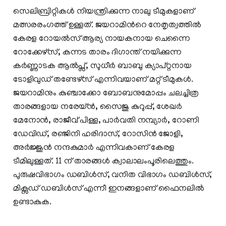
സെലിബ്രിറ്റികള്‍ നിയന്ത്രിക്കുന്ന നാലു ടീമുകളാണ്
മത്സരരംഗത്ത് ഉള്ളത്. ജയറാമിന്‍റെ നേതൃത്വത്തില്‍
കേരള റോയല്‍സ് ആര്യ നായകനായ ചെന്നൈ
റോക്കേഴ്സ്, കന്നട താരം ദിഗാന്ത് നയിക്കുന്ന
കര്‍ണ്ണാടക ആല്‍പ്സ്, സുധീര്‍ ബാബു ക്യാപ്റ്റനായ
ടോളിവുഡ് തണ്ടേഴ്സ് എന്നിവയാണ് മറ്റ് ടീമുകള്‍.
ജയറാമിനും കുഞ്ചാക്കോ ബോബനുമോപ്പം ചലച്ചിത്ര
താരങ്ങളായ നരേയ്ന്‍, സൈജു കുറുപ്പ്, ശേഖര്‍
മേനോന്‍, രാജീവ് പിള്ള, പാര്‍വതി നമ്പ്യാര്‍, റോണി
ഡേവിഡ്, രഞ്ജിനി ഹരിദാസ്, റോസിന്‍ ജോളി,
അര്‍ജ്ജുന്‍ നന്ദകുമാര്‍ എന്നിവകാണ് കേരള
ടീമിലുള്ളത്. 11 ന് താരങ്ങള്‍ ക്വാലാലംപൂരിലെത്തും.
പുരുഷവിഭാഗം ഡബിള്‍സ്, വനിത വിഭാഗം ഡബിള്‍സ്,
മിക്സഡ് ഡബിള്‍സ് എന്നീ ഇനങ്ങളാണ് ഫൈനലില്‍
ഉണ്ടാകുക.