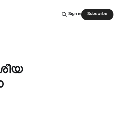
Subscribe
Sign in
േശീയ
​