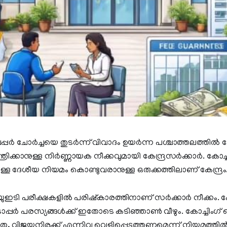
്പർ ചോർച്ചയെ തുടർന്ന് വിവാദം ഉയർന്ന പശ്ചാത്തലത്തിൽ കോ
രിക്കാനുള്ള നിർണ്ണായക നീക്കവുമായി കേന്ദ്രസർക്കാർ. കോച്ചി
്ള ദേശീയ നിയമം കൊണ്ടുവരാനുള്ള ഒരുക്കത്തിലാണ് കേന്ദ്രം
യുഇടി പരീക്ഷകളിൽ പരിഷ്കാരത്തിനാണ് സർക്കാർ നീക്കം. കോച
പ്പർ പരസ്യങ്ങൾക്ക് ഇതോടെ കടിഞ്ഞാൺ വീഴും. കോച്ചിം​ഗ്
 വിജയനിരക്ക് എന്നിവ വെളിപ്പെടുത്തണമെന്ന് നിയമത്തിൽ