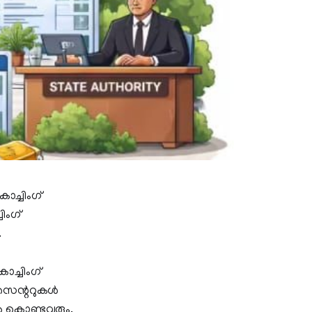
ച്ചിംഗ്
ം​ഗ്
.
്ചിം​ഗ്
 സെന്ററുകൾ
 കൊണ്ടുവരും.