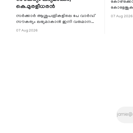
സൗകര്യം ലഭ്യമാക്കും;
കോഴിക്കോ
കെ.മുരളീധരൻ
കോളേജുകൾ
സ്ഥാപനങ്
സർക്കാർ ആശുപത്രികളിലെ പേ വാർഡ്
07 Aug 2026
ജില്ലയില
സൗകര്യം ലഭ്യമാകാൻ ഇനി വരുമാന
മേഖലകളിലു
പരിധിയുടെ മാനദണ്ഡമാക്കില്ല.
07 Aug 2026
വരുമാനം പരിഗണിക്കാതെ എല്ലാ
രോഗികൾക്കും പേ വാർഡു