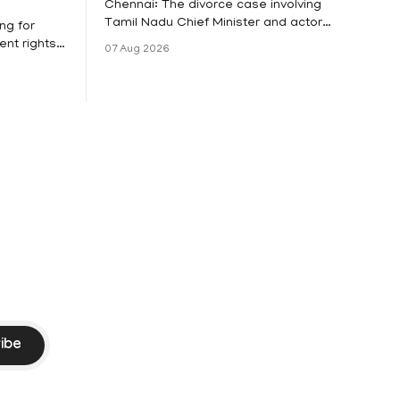
Chennai: The divorce case involving
Tamil Nadu Chief Minister and actor
ng for
Vijay and his wife Sangeetha
nt rights,
07 Aug 2026
Sowrnalingam has taken a new turn
irmed that
after Sangeetha Sowrnalingam has
loyed in
taken a new turn after Sangeetha
re eligible
reportedly withdrew the divorce petition
ng
she had filed seeking separation from
he Kerala
Vijay. Following the withdrawal of the
petition,
ike
ibe