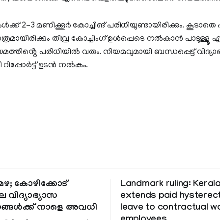
ക്ക് 2–3 മണിക്കൂർ കോച്ചിങ് പരിധിയുണ്ടായിരിക്കും. കൂടാതെ പ
ത്രമായിരിക്കും തീവ്ര കോച്ചിംഗ് ഉൾപ്പെടെ നൽകാൻ പാടുള്ളൂ എ
മത്തിൻ്റെ പരിധിയിൽ വരും. നിയമവുമായി ബന്ധപ്പെട്ട് വിദ്യാ
റിപ്പോർട്ട് ഉടൻ നൽകും.
ഴ; കോഴിക്കോട്
Landmark ruling: Keral
െ വിദ്യാഭ്യാസ
extends paid hystere
ങ്ങൾക്ക് നാളെ അവധി
leave to contractual 