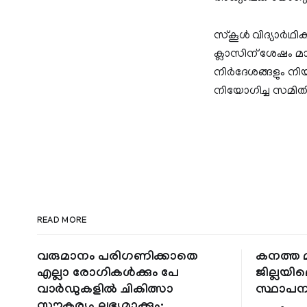
സ്കൂൾ വിദ്യാർഥികൾ
ക്ലാസിന് ശേഷം മാ
നിർദേശങ്ങളും നിയ
നിയോഗിച്ച സമിതി 
READ MORE
വരുമാനം പരിഗണിക്കാതെ
കനത്ത മ
എല്ലാ രോഗികൾക്കും പേ
ജില്ലയില
വാർഡുകളിൽ ചികിത്സാ
സ്ഥാപന