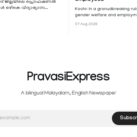
employees
ട് ജില്ലയിലെ പ്രൊഫഷണൽ
 ഒഴികെ വിദ്യാഭ്യാസ
Kochi: In a gronudbreaking ruli
ങൾക്ക് നാളെ അവധി.
gender welfare and employme
െ മലയോര- തീരദേശ
the Kerala High Court has aff
07 Aug 2026
ം മറ്റും ശക്തമായ മഴയു
female contractual staff emp
government-funded projects a
for paid medical leave followi
hysterectomy surgery under t
Service Rules (KSR). The court noted
that since essential benefits l
maternity
PravasiExpress
A bilingual Malayalam, English Newspaper
Subscr