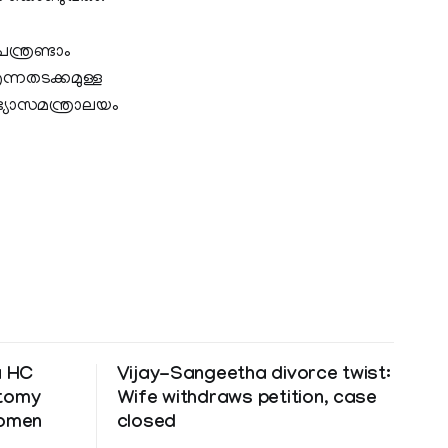
ന്ത്രണ്ടാം
ന്നതടക്കമുള്ള
ഭ്യാസമന്ത്രാലയം
a HC
Vijay-Sangeetha divorce twist:
ctomy
Wife withdraws petition, case
women
closed