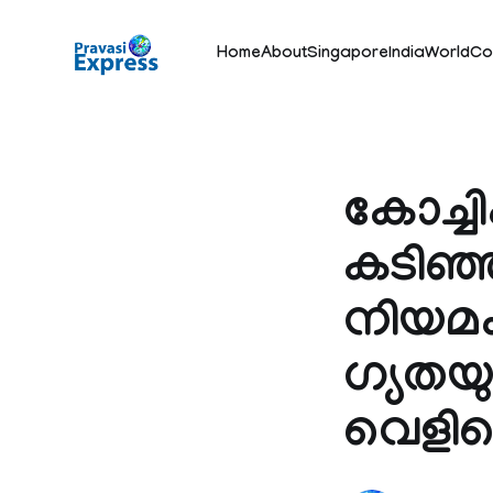
Home
About
Singapore
India
World
Co
കോച്ചി
കടിഞ്
നിയമം
ഗ്യതയു
വെളിപ