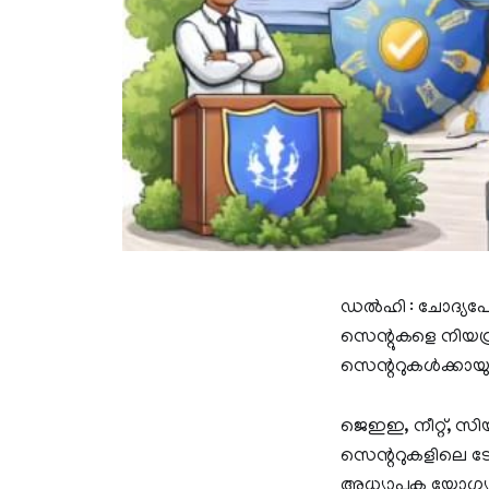
ഡൽഹി : ചോദ്യപേപ
സെന്റുകളെ നിയന്ത്
സെന്ററുകൾക്കായുള
ജെഇഇ, നീറ്റ്, സി
സെന്ററുകളിലെ ടോ
അധ്യാപക യോഗ്യത,