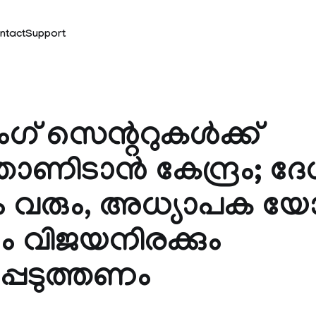
ntact
Support
ം​ഗ് സെന്ററുകൾക്ക്
ഞാണിടാൻ കേന്ദ്രം; ദ
 വരും, അധ്യാപക യോ
ം വിജയനിരക്കും
്പെടുത്തണം