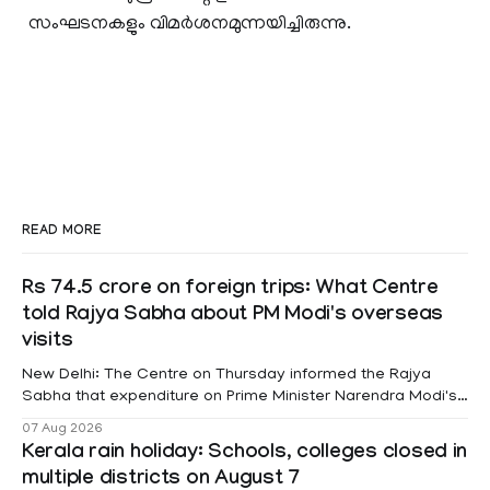
സംഘടനകളും വിമർശനമുന്നയിച്ചിരുന്നു.
READ MORE
Rs 74.5 crore on foreign trips: What Centre
told Rajya Sabha about PM Modi's overseas
visits
New Delhi: The Centre on Thursday informed the Rajya
Sabha that expenditure on Prime Minister Narendra Modi's
foreign visits has crossed ₹74.5 crore in 2026 so far. The
07 Aug 2026
information was provided by Minister of State for External
Kerala rain holiday: Schools, colleges closed in
Affairs Pabitra Margherita in a written reply to questions
multiple districts on August 7
raised