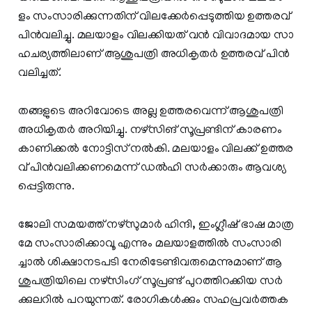
ളം സം​സാ​രി​ക്കു​ന്ന​തി​ന് വി​ല​ക്കേ​ർ​പ്പെ​ടു​ത്തി​യ ഉ​ത്ത​ര​വ്
പി​ൻ​വ​ലി​ച്ചു. മ​ല​യാ​ളം വി​ല​ക്കി​യ​ത് വ​ൻ വി​വാ​ദ​മാ​യ സാ​
ഹ​ച​ര്യ​ത്തി​ലാ​ണ് ആ​ശു​പ​ത്രി അധികൃതർ ഉ​ത്ത​ര​വ് പി​ൻ​
വ​ലി​ച്ചത്.
തങ്ങളുടെ അറിവോടെ അല്ല ഉത്തരവെന്ന് ആശുപത്രി
അധികൃതർ അറിയിച്ചു. നഴ്സിങ് സൂപ്രണ്ടിന് കാരണം
കാണിക്കൽ നോട്ടിസ് നൽകി. മ​ല​യാ​ളം വി​ല​ക്ക് ഉ​ത്ത​ര​
വ് പി​ൻ​വ​ലി​ക്ക​ണ​മെ​ന്ന് ഡ​ൽ​ഹി സ​ർ​ക്കാ​രും ആ​വ​ശ്യ​
പ്പെ​ട്ടി​രു​ന്നു.
ജോ​ലി സ​മ​യ​ത്ത് ന​ഴ്സു​മാ​ർ ഹി​ന്ദി, ഇം​ഗ്ലീ​ഷ് ഭാ​ഷ മാ​ത്ര​
മേ സം​സാ​രി​ക്കാ​വൂ എ​ന്നും മ​ല​യാ​ള​ത്തി​ല്‍ സം​സാ​രി​
ച്ചാ​ല്‍ ശി​ക്ഷാ​ന​ട​പ​ടി നേ​രി​ടേ​ണ്ടി​വ​രു​മെ​ന്നു​മാ​ണ് ആ​
ശു​പ​ത്രി​യി​ലെ ന​ഴ്സിം​ഗ് സൂ​പ്ര​ണ്ട് പു​റ​ത്തി​റ​ക്കി​യ സ​ര്‍​
ക്കു​ല​റി​ല്‍ പ​റ​യു​ന്ന​ത്. രോ​ഗി​ക​ൾ​ക്കും സ​ഹ​പ്ര​വ​ർ​ത്ത​ക​