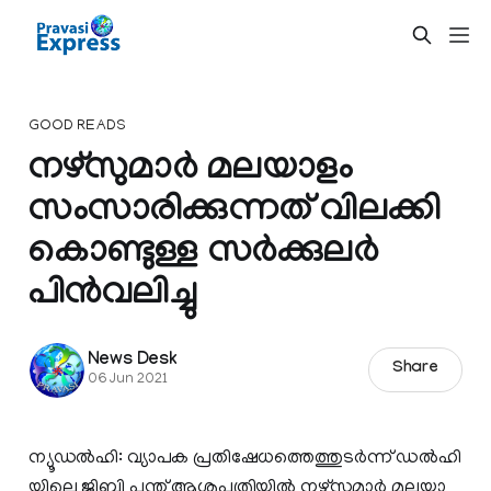
GOOD READS
നഴ്‌സുമാർ മലയാളം
സംസാരിക്കുന്നത് വിലക്കി
കൊണ്ടുള്ള സർക്കുലർ
പിൻവലിച്ചു
News Desk
Share
06 Jun 2021
ന്യൂ​ഡ​ൽ​ഹി: വ്യാപക പ്ര​തി​ഷേ​ധ​ത്തെ​ത്തു​ട​ർ​ന്ന് ഡ​ല്‍​ഹി​
യി​ലെ ജി​ബി പ​ന്ത് ആ​ശു​പ​ത്രി​യി​ൽ ന​ഴ്സു​മാ​ർ മ​ല​യാ​