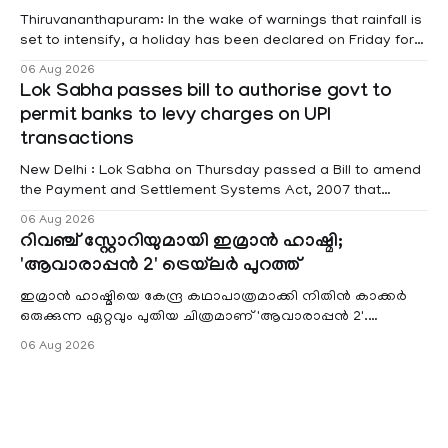
Thiruvananthapuram: In the wake of warnings that rainfall is
set to intensify, a holiday has been declared on Friday for
educational institutions across Pathanamthitta, Alappuzha,
06 Aug 2026
Kottayam, Wayanad and Kasaragod districts. Meanwhile, a
Lok Sabha passes bill to authorise govt to
red alert remains in place on Thursday for Kottayam,
permit banks to levy charges on UPI
Pathanamtitta and Idukki districts. Following a red alert on
transactions
New Delhi : Lok Sabha on Thursday passed a Bill to amend
the Payment and Settlement Systems Act, 2007 that
authorises the government to permit banks and other
06 Aug 2026
service providers to levy charges on payments through
റിവഞ്ച് സ്റ്റോറിയുമായി ഇമ്രാൻ ഹാഷ്മി;
unified payments interface (UPI) and other notified
'ആവാരാപ്പൻ 2' ട്രെയ്‌ലർ പുറത്ത്
electronic payment modes. The amendment passed by the
ഇമ്രാൻ ഹാഷ്മിയെ കേന്ദ്ര കഥാപാത്രമാക്കി നിതിൻ കാക്കർ
ഒരുക്കുന്ന ഏറ്റവും പുതിയ ചിത്രമാണ് 'ആവാരാപ്പൻ 2'.
ഐഎംഡിബി പട്ടിക
06 Aug 2026