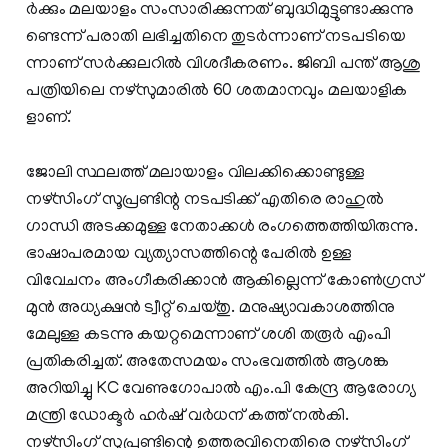
ർ​ക്കും മ​ല​യാ​ളം സം​സാ​രി​ക്കു​ന്ന​ത് ബു​ദ്ധി​മു​ട്ടു​ണ്ടാ​ക്കു​ന്നു​
ണ്ടെ​ന്ന് പ​രാ​തി ല​ഭി​ച്ച​തി​നെ തു​ട​ർ​ന്നാ​ണ് ന​ട​പ​ടി​യെ​
ന്നാ​ണ് സ​ർ​ക്കു​ല​റി​ൽ വി​ശ​ദീ​ക​ര​ണം. ജി​ബി പ​ന്ത് ആ​ശു​
പ​ത്രി​യി​ലെ ന​ഴ്സു​മാ​രി​ൽ 60 ശ​ത​മാ​ന​വും മ​ല​യാ​ളി​ക​
ളാ​ണ്.
ജോലി സ്ഥലത്ത് മലായാളം വിലക്കിക്കൊണ്ടുള്ള
നഴ്സിംഗ് സൂപ്രണ്ടിന്റ നടപടിക്ക് എതിരെ രാഹുൽ
ഗാന്ധി അടക്കമുള്ള നേതാക്കൾ രംഗത്തെത്തിയിരുന്നു.
ഭാഷാപരമായ വ്യത്യാസത്തിന്റെ പേരിൽ ഉള്ള
വിവേചനം അംഗീകരിക്കാൻ ആകില്ലെന്ന് കോൺഗ്രസ്
മുൻ അധ്യക്ഷൻ ട്വീറ്റ് ചെയ്തു. മനുഷ്യാവകാശത്തിനു
മേലുള്ള കടന്നു കയറ്റമെന്നാണ് ശശി തരൂർ എംപി
പ്രതികരിച്ചത്. അതേസമയം സംഭവത്തിൽ ആശങ്ക
അറിയിച്ചു KC വേണുഗോപാൽ എം.പി കേന്ദ്ര ആരോഗ്യ
മന്ത്രി ഡോക്ടർ ഹർഷ് വർധന് കത്ത് നൽകി.
നഴ്‌സിംഗ് സുപ്രണ്ടിന്റെ ഉത്തരവിനെതിരെ നഴ്സിംഗ്