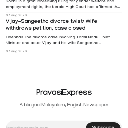
Kochi: In a gronudbreaking ruling for gender welfare and
employment rights, the Kerala High Court has affirmed that
female contractual staff employed in government-funded
07 Aug 2026
projects are eligible for paid medical leave following
Vijay-Sangeetha divorce twist: Wife
hysterectomy surgery under the Kerala Service Rules
withdraws petition, case closed
(KSR). The court noted that since essential benefits like
maternity
Chennai: The divorce case involving Tamil Nadu Chief
Minister and actor Vijay and his wife Sangeetha
Sowrnalingam has taken a new turn after Sangeetha
07 Aug 2026
Sowrnalingam has taken a new turn after Sangeetha
reportedly withdrew the divorce petition she had filed
seeking separation from Vijay. Following the withdrawal of
the petition,
PravasiExpress
A bilingual Malayalam, English Newspaper