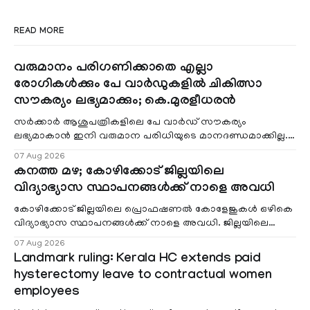
READ MORE
വരുമാനം പരിഗണിക്കാതെ എല്ലാ
രോഗികൾക്കും പേ വാർഡുകളിൽ ചികിത്സാ
സൗകര്യം ലഭ്യമാക്കും; കെ.മുരളീധരൻ
സർക്കാർ ആശുപത്രികളിലെ പേ വാർഡ് സൗകര്യം
ലഭ്യമാകാൻ ഇനി വരുമാന പരിധിയുടെ മാനദണ്ഡമാക്കില്ല.
വരുമാനം പരിഗണിക്കാതെ എല്ലാ രോഗികൾക്കും പേ വാർഡു
07 Aug 2026
കനത്ത മഴ; കോഴിക്കോട് ജില്ലയിലെ
വിദ്യാഭ്യാസ സ്ഥാപനങ്ങൾക്ക് നാളെ അവധി
കോഴിക്കോട് ജില്ലയിലെ പ്രൊഫഷണൽ കോളേജുകൾ ഒഴികെ
വിദ്യാഭ്യാസ സ്ഥാപനങ്ങൾക്ക് നാളെ അവധി. ജില്ലയിലെ
മലയോര- തീരദേശ മേഖലകളിലും മറ്റും ശക്തമായ മഴയു
07 Aug 2026
Landmark ruling: Kerala HC extends paid
hysterectomy leave to contractual women
employees