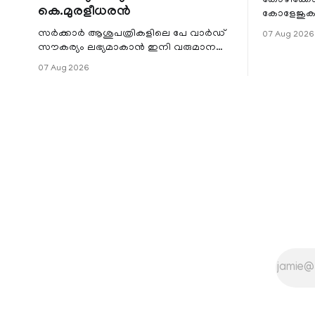
കെ.മുരളീധരൻ
കോളേജുകൾ
സ്ഥാപനങ്
സർക്കാർ ആശുപത്രികളിലെ പേ വാർഡ്
07 Aug 2026
ജില്ലയില
സൗകര്യം ലഭ്യമാകാൻ ഇനി വരുമാന
മേഖലകളിലു
പരിധിയുടെ മാനദണ്ഡമാക്കില്ല.
07 Aug 2026
വരുമാനം പരിഗണിക്കാതെ എല്ലാ
രോഗികൾക്കും പേ വാർഡു