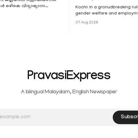
 ഒഴികെ വിദ്യാഭ്യാസ
Kochi: In a gronudbreaking ruli
ങൾക്ക് നാളെ അവധി.
gender welfare and employme
െ മലയോര- തീരദേശ
the Kerala High Court has aff
07 Aug 2026
ം മറ്റും ശക്തമായ മഴയു
female contractual staff emp
government-funded projects a
for paid medical leave followi
hysterectomy surgery under t
Service Rules (KSR). The court noted
that since essential benefits l
maternity
PravasiExpress
A bilingual Malayalam, English Newspaper
Subscr