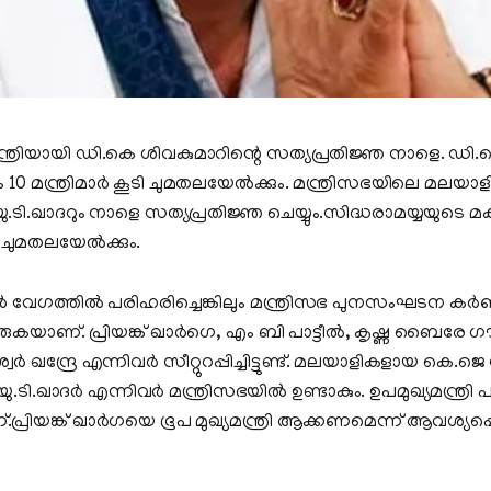
ത്രിയായി ഡി.കെ ശിവകുമാറിന്റെ സത്യപ്രതിജ്ഞ നാളെ. ഡി.
 10 മന്ത്രിമാർ കൂടി ചുമതലയേൽക്കും. മന്ത്രിസഭയിലെ മലയ
ടി.ഖാദറും നാളെ സത്യപ്രതിജ്ഞ ചെയ്യും.സിദ്ധരാമയ്യയുടെ മക
ി ചുമതലയേൽക്കും.
ച്ചകൾ വേഗത്തിൽ പരിഹരിച്ചെങ്കിലും മന്ത്രിസഭ പുനസംഘടന
ുടരുകയാണ്. പ്രിയങ്ക് ഖാർഗെ, എം ബി പാട്ടീൽ, കൃഷ്ണ ബൈരേ 
്‍ ഖന്ദ്രേ എന്നിവർ സീറ്റുറപ്പിച്ചിട്ടുണ്ട്. മലയാളികളായ കെ.ജെ 
ടി.ഖാദർ എന്നിവർ മന്ത്രിസഭയിൽ ഉണ്ടാകും. ഉപമുഖ്യമന്ത്രി 
.പ്രിയങ്ക് ഖാർഗയെ ഭൂപ മുഖ്യമന്ത്രി ആക്കണമെന്ന് ആവശ്യപ്പെ