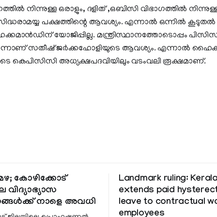
ത്തിൽ നിന്നുള്ള ഒരാളും, ദളിത് ,ഒബിസി വിഭാഗത്തിൽ നിന്നുള്
ധരാമയ്യ പക്ഷത്തിന്റെ ആവശ്യം. എന്നാൽ ഒന്നിൽ കൂടുതൽ ഉപമ
കമാൻഡിന് യോജിപ്പില്ല. മന്ത്രിസ്ഥാനത്തോടൊപ്പം പിസിസ
്നാണ് സതീഷ് ജർക്കഹോളിയുടെ ആവശ്യം. എന്നാൽ ഹൈക്കമ
ടെ കെപിസിസി അധ്യക്ഷപദവിയിലും വടംവലി രൂക്ഷമാണ്.
ഴ; കോഴിക്കോട്
Landmark ruling: Keral
െ വിദ്യാഭ്യാസ
extends paid hystere
ങ്ങൾക്ക് നാളെ അവധി
leave to contractual 
employees
ട് ജില്ലയിലെ പ്രൊഫഷണൽ