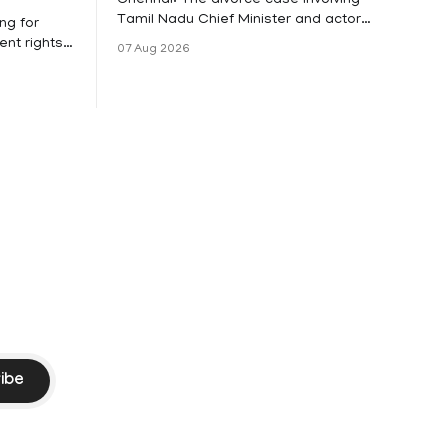
Tamil Nadu Chief Minister and actor
ng for
Vijay and his wife Sangeetha
nt rights,
07 Aug 2026
Sowrnalingam has taken a new turn
irmed that
after Sangeetha Sowrnalingam has
loyed in
taken a new turn after Sangeetha
re eligible
reportedly withdrew the divorce petition
ng
she had filed seeking separation from
he Kerala
Vijay. Following the withdrawal of the
petition,
ike
ibe