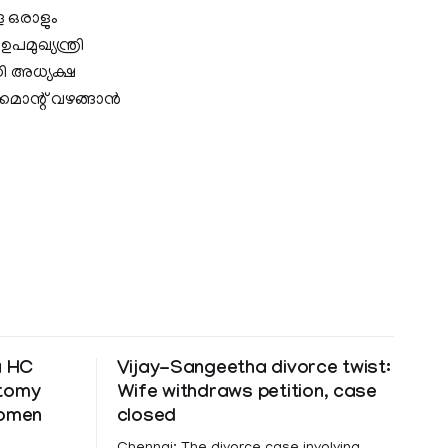
ള ഒരാളും
ുഖ്യന്ത്രി
ി അധ്യക്ഷ
ാന്റ് വഴങ്ങാൻ
a HC
Vijay-Sangeetha divorce twist:
ctomy
Wife withdraws petition, case
women
closed
Chennai: The divorce case involving