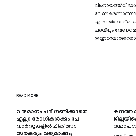
ലിംഗായത്ത് വിഭാഗ
വേണമെന്നാണ് സിദ്
എന്നതിനോട് ഹൈക്
പദവിയും വേണമെന
തയ്യാറാവാത്തതോ
READ MORE
വരുമാനം പരിഗണിക്കാതെ
കനത്ത മ
എല്ലാ രോഗികൾക്കും പേ
ജില്ലയില
വാർഡുകളിൽ ചികിത്സാ
സ്ഥാപന
സൗകര്യം ലഭ്യമാക്കും;
കോഴിക്കോ