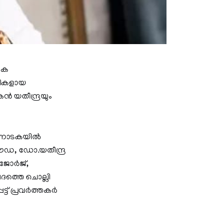
കെ
ാളികളായ
ൻ യതീന്ദ്രയും
 കർണാടകയിൽ
ഗൗഡ, ഡോ.യതീന്ദ്ര
ജോര്‍ജ്,
പദത്തെ ചൊല്ലി
ട്ട് പ്രവർത്തകർ