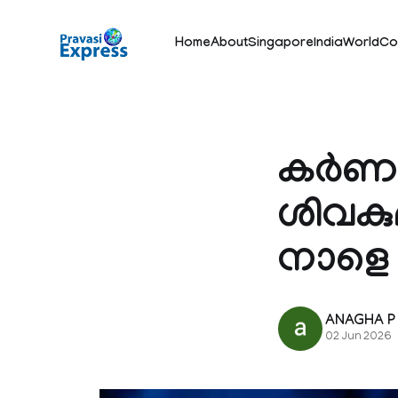
Home
About
Singapore
India
World
Co
കർണാട
ശിവകു
നാളെ
ANAGHA P
02 Jun 2026