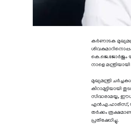
കർണാടക മുഖ്യമന്
ശിവകുമാറിനൊപ്പം
കെ.ജെ.ജോർജും യു.
നാളെ മന്ത്രിയായ
മുഖ്യമന്ത്രി ചർ
കീറാമുട്ടിയായി ത
സിദ്ധരാമയ്യ, ഈശ്വര
എൻ.എ.ഹാരിസ്, യു.
തർക്കം രൂക്ഷമാണ്
പ്രതിഷേധിച്ചു.