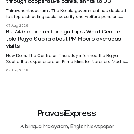
through cooperative banks, shifts to DBT
Thiruvananthapuram : The Kerala government has decided
to stop distributing social security and welfare pensions
through cooperative banks and make Direct Benefit
07 Aug 2026
Transfer (DBT) to Aadhaar-linked bank accounts
Rs 74.5 crore on foreign trips: What Centre
mandatory for all beneficiaries except bedridden patients.
told Rajya Sabha about PM Modi's overseas
According to a recent order issued by Additional Chief
visits
Secretary (LSGD) K R Jyothilal, the
New Delhi: The Centre on Thursday informed the Rajya
Sabha that expenditure on Prime Minister Narendra Modi's
foreign visits has crossed ₹74.5 crore in 2026 so far. The
07 Aug 2026
information was provided by Minister of State for External
Affairs Pabitra Margherita in a written reply to questions
raised
PravasiExpress
A bilingual Malayalam, English Newspaper