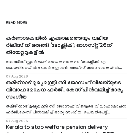
READ MORE
കർണാടകയിൽ എക്കാലത്തെയും വലിയ
റിലീസിന് ഒരുങ്ങി ‘ടോക്സിക്'; ഓഗസ്റ്റ് 26ന്
തിയേറ്ററുകളിൽ
റോക്കിങ് സ്റ്റാർ യഷ് നായകനാകുന്ന ‘ടോക്സിക്: എ
ഫെയറിടെയിൽ ഫോർ ഗ്രോൺ-അപ്‌സ്’ കർണാടകയിൽ
എക്കാലത്തെയും ഏറ്റവും വലിയ തിയേറ്റർ റിലീസി
07 Aug 2026
തമിഴ്നാട് മുഖ്യമന്ത്രി സി ജോസഫ് വിജയ്‌യുടെ
വിവാഹമോചന ഹർജി, കേസ് പിൻവലിച്ച് ഭാര്യ
സംഗീത
തമിഴ് നാട് മുഖ്യമന്ത്രി സി ജോസഫ് വിജയുടെ വിവാഹമോചന
ഹർജി,കേസ് പിൻവലിച്ച് ഭാര്യ സംഗീത. ചെങ്കൽപേട്ട്
കുടുംബകോടതിയിലെ കേസാണ് പിൻവലിച്ചത്
07 Aug 2026
Kerala to stop welfare pension delivery