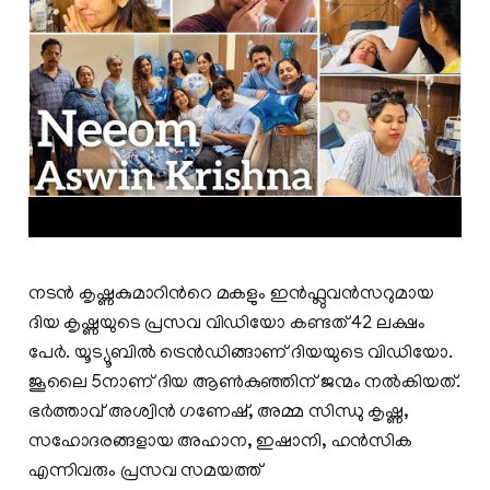
നടൻ കൃഷ്ണകുമാറിന്‍റെ മകളും ഇൻഫ്ലുവൻസറുമായ
ദിയ കൃഷ്ണയുടെ പ്രസവ വിഡിയോ കണ്ടത് 42 ലക്ഷം
പേർ. യൂട്യൂബിൽ ട്രെൻഡിങ്ങാണ് ദിയയുടെ വിഡിയോ.
ജൂലൈ 5നാണ് ദിയ ആൺകുഞ്ഞിന് ജന്മം നൽകിയത്.
ഭർത്താവ് അശ്വിൻ ഗണേഷ്, അമ്മ സിന്ധു കൃഷ്ണ,
സഹോദരങ്ങളായ അഹാന, ഇഷാനി, ഹൻസിക
എന്നിവരും പ്രസവ സമയത്ത്