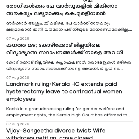
രോഗികൾക്കും പേ വാർഡുകളിൽ ചികിത്സാ
സൗകര്യം ലഭ്യമാക്കും; കെ.മുരളീധരൻ
സർക്കാർ ആശുപത്രികളിലെ പേ വാർഡ് സൗകര്യം
ലഭ്യമാകാൻ ഇനി വരുമാന പരിധിയുടെ മാനദണ്ഡമാക്കില്ല.
വരുമാനം പരിഗണിക്കാതെ എല്ലാ രോഗികൾക്കും പേ വാർഡു
07 Aug 2026
കനത്ത മഴ; കോഴിക്കോട് ജില്ലയിലെ
വിദ്യാഭ്യാസ സ്ഥാപനങ്ങൾക്ക് നാളെ അവധി
കോഴിക്കോട് ജില്ലയിലെ പ്രൊഫഷണൽ കോളേജുകൾ ഒഴികെ
വിദ്യാഭ്യാസ സ്ഥാപനങ്ങൾക്ക് നാളെ അവധി. ജില്ലയിലെ
മലയോര- തീരദേശ മേഖലകളിലും മറ്റും ശക്തമായ മഴയു
07 Aug 2026
Landmark ruling: Kerala HC extends paid
hysterectomy leave to contractual women
employees
Kochi: In a gronudbreaking ruling for gender welfare and
employment rights, the Kerala High Court has affirmed that
female contractual staff employed in government-funded
07 Aug 2026
projects are eligible for paid medical leave following
Vijay-Sangeetha divorce twist: Wife
hysterectomy surgery under the Kerala Service Rules
withdraws petition, case closed