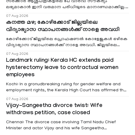
സർക്കാർ ആശുപത്രികളിലെ പേ വാർഡ് സൗകര്യം
ലഭ്യമാകാൻ ഇനി വരുമാന പരിധിയുടെ മാനദണ്ഡമാക്കില്ല.
വരുമാനം പരിഗണിക്കാതെ എല്ലാ രോഗികൾക്കും പേ വാർഡു
07 Aug 2026
കനത്ത മഴ; കോഴിക്കോട് ജില്ലയിലെ
വിദ്യാഭ്യാസ സ്ഥാപനങ്ങൾക്ക് നാളെ അവധി
കോഴിക്കോട് ജില്ലയിലെ പ്രൊഫഷണൽ കോളേജുകൾ ഒഴികെ
വിദ്യാഭ്യാസ സ്ഥാപനങ്ങൾക്ക് നാളെ അവധി. ജില്ലയിലെ
മലയോര- തീരദേശ മേഖലകളിലും മറ്റും ശക്തമായ മഴയു
07 Aug 2026
Landmark ruling: Kerala HC extends paid
hysterectomy leave to contractual women
employees
Kochi: In a gronudbreaking ruling for gender welfare and
employment rights, the Kerala High Court has affirmed that
female contractual staff employed in government-funded
07 Aug 2026
projects are eligible for paid medical leave following
Vijay-Sangeetha divorce twist: Wife
hysterectomy surgery under the Kerala Service Rules
withdraws petition, case closed
(KSR). The court noted that since essential benefits like
maternity
Chennai: The divorce case involving Tamil Nadu Chief
Minister and actor Vijay and his wife Sangeetha
Sowrnalingam has taken a new turn after Sangeetha