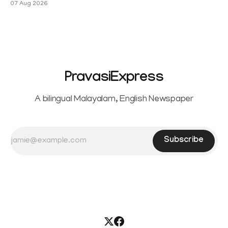
07 Aug 2026
Sowrnalingam has taken a new turn after Sangeetha
reportedly withdrew the divorce petition she had filed
seeking separation from Vijay. Following the withdrawal of
the petition,
PravasiExpress
A bilingual Malayalam, English Newspaper
Subscribe