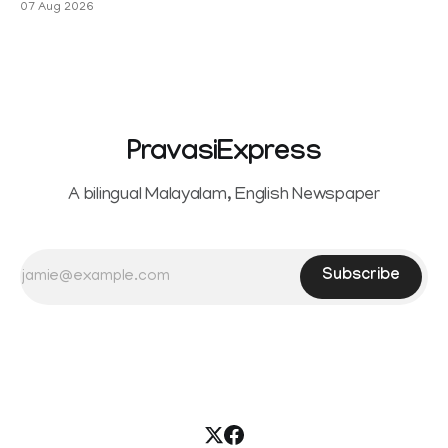
07 Aug 2026
Sowrnalingam has taken a new turn after Sangeetha
reportedly withdrew the divorce petition she had filed
seeking separation from Vijay. Following the withdrawal of
the petition,
PravasiExpress
A bilingual Malayalam, English Newspaper
Subscribe