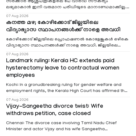
സർക്കാർ ആശുപത്രികളിലെ പേ വാർഡ് സൗകര്യം
ലഭ്യമാകാൻ ഇനി വരുമാന പരിധിയുടെ മാനദണ്ഡമാക്കില്ല.
വരുമാനം പരിഗണിക്കാതെ എല്ലാ രോഗികൾക്കും പേ വാർഡു
07 Aug 2026
കനത്ത മഴ; കോഴിക്കോട് ജില്ലയിലെ
വിദ്യാഭ്യാസ സ്ഥാപനങ്ങൾക്ക് നാളെ അവധി
കോഴിക്കോട് ജില്ലയിലെ പ്രൊഫഷണൽ കോളേജുകൾ ഒഴികെ
വിദ്യാഭ്യാസ സ്ഥാപനങ്ങൾക്ക് നാളെ അവധി. ജില്ലയിലെ
മലയോര- തീരദേശ മേഖലകളിലും മറ്റും ശക്തമായ മഴയു
07 Aug 2026
Landmark ruling: Kerala HC extends paid
hysterectomy leave to contractual women
employees
Kochi: In a gronudbreaking ruling for gender welfare and
employment rights, the Kerala High Court has affirmed that
female contractual staff employed in government-funded
07 Aug 2026
projects are eligible for paid medical leave following
Vijay-Sangeetha divorce twist: Wife
hysterectomy surgery under the Kerala Service Rules
withdraws petition, case closed
(KSR). The court noted that since essential benefits like
maternity
Chennai: The divorce case involving Tamil Nadu Chief
Minister and actor Vijay and his wife Sangeetha
Sowrnalingam has taken a new turn after Sangeetha