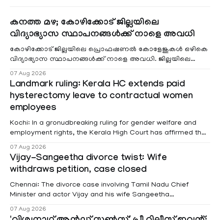
കനത്ത മഴ; കോഴിക്കോട് ജില്ലയിലെ
വിദ്യാഭ്യാസ സ്ഥാപനങ്ങൾക്ക് നാളെ അവധി
കോഴിക്കോട് ജില്ലയിലെ പ്രൊഫഷണൽ കോളേജുകൾ ഒഴികെ
വിദ്യാഭ്യാസ സ്ഥാപനങ്ങൾക്ക് നാളെ അവധി. ജില്ലയിലെ
മലയോര- തീരദേശ മേഖലകളിലും മറ്റും ശക്തമായ മഴയു
07 Aug 2026
Landmark ruling: Kerala HC extends paid
hysterectomy leave to contractual women
employees
Kochi: In a gronudbreaking ruling for gender welfare and
employment rights, the Kerala High Court has affirmed that
female contractual staff employed in government-funded
07 Aug 2026
projects are eligible for paid medical leave following
Vijay-Sangeetha divorce twist: Wife
hysterectomy surgery under the Kerala Service Rules
withdraws petition, case closed
(KSR). The court noted that since essential benefits like
maternity
Chennai: The divorce case involving Tamil Nadu Chief
Minister and actor Vijay and his wife Sangeetha
Sowrnalingam has taken a new turn after Sangeetha
07 Aug 2026
Sowrnalingam has taken a new turn after Sangeetha