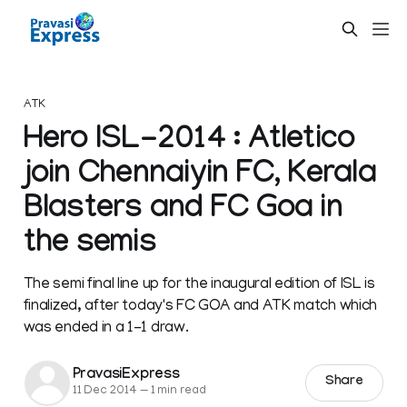
ATK
Hero ISL-2014 : Atletico
join Chennaiyin FC, Kerala
Blasters and FC Goa in
the semis
The semi final line up for the inaugural edition of ISL is
finalized, after today's FC GOA and ATK match which
was ended in a 1-1 draw.
PravasiExpress
Share
11 Dec 2014
—
1 min read