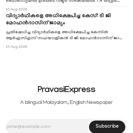
ബൊഗോട്ടയില്‍ ഉള്‍പ്പടെ റിക്ടര്‍ സ്‌കെയിലില്‍ 7.4 തീവ്രത
രേഖപ്പെടുത്തിയ ഭൂചലനമാണ് ഉണ്ടായതെ
10 Aug 2026
വിദ്യാർഥികളെ അധിക്ഷേപിച്ച കേസ്: ടി ജി
മോഹൻദാസിന് ജാമ്യം
പ്രതിഷേധിച്ച വിദ്യാർഥികളെ അധിക്ഷേപിച്ച കേസിൽ
ആർഎസ്എസ് സഹയാത്രികൻ ടി ജി മോഹൻദാസിന് ജാമ്യം.
തിരുവനന്തപുരം ACJM കോടതി ജാമ്യം അനുവദിച്ചു
10 Aug 2026
PravasiExpress
A bilingual Malayalam, English Newspaper
Subscribe