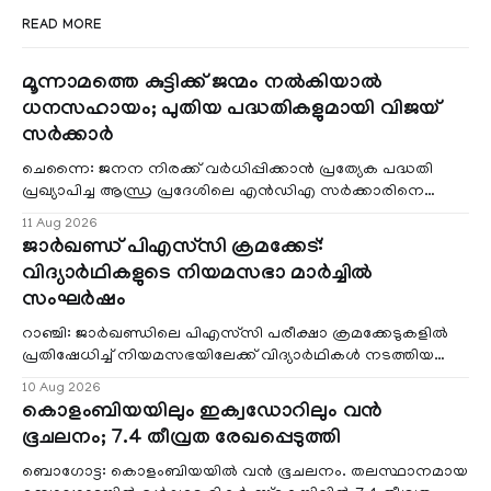
READ MORE
മൂന്നാമത്തെ കുട്ടിക്ക് ജന്മം നൽകിയാൽ
ധനസഹായം; പുതിയ പദ്ധതികളുമായി വിജയ്
സർക്കാർ
ചെന്നൈ: ജനന നിരക്ക് വർധിപ്പിക്കാൻ പ്രത്യേക പദ്ധതി
പ്രഖ്യാപിച്ച ആന്ധ്ര പ്രദേശിലെ എൻഡിഎ സർക്കാരിനെ
പിന്തുടരാൻ തമിഴ്നാട് മുഖ്യമന്
11 Aug 2026
ജാർഖണ്ഡ് പിഎസ്‌സി ക്രമക്കേട്:
വിദ്യാർഥികളുടെ നിയമസഭാ മാർച്ചിൽ
സംഘർഷം
റാഞ്ചി: ജാർഖണ്ഡിലെ പിഎസ്‌സി പരീക്ഷാ ക്രമക്കേടുകളിൽ
പ്രതിഷേധിച്ച് നിയമസഭയിലേക്ക് വിദ്യാർഥികൾ നടത്തിയ
മാർച്ചിൽ സംഘർഷം. പൊലീസ് ഒരുക്കി
10 Aug 2026
കൊളംബിയയിലും ഇക്വഡോറിലും വന്‍
ഭൂചലനം; 7.4 തീവ്രത രേഖപ്പെടുത്തി
ബൊഗോട്ട: കൊളംബിയയില്‍ വന്‍ ഭൂചലനം. തലസ്ഥാനമായ