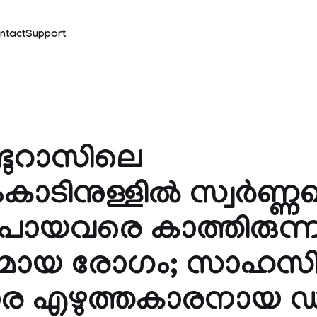
ntact
Support
ടുറാസിലെ
ാടിനുള്ളില്‍ സ്വര്‍ണ്
പോയവരെ കാത്തിരുന്ന
മായ രോഗം; സാഹസ
ര എഴുത്തകാരനായ ഡ