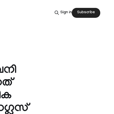
Subscribe
Sign in
ണഖനി
ത്
ിക
ഗ്ലസ്