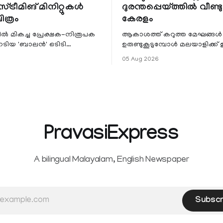
്ട്രീമിങ് മിനിറ്റുകൾ
ദുരന്തപ്പെയ്ത്തിൽ വീണ്ടും
ചിത്രം
കേരളം
ളിൽ മികച്ച പ്രേക്ഷക-നിരൂപക
ആകാശത്ത് കറുത്ത മേഘങ്ങൾ
േടിയ 'ബാലൻ' ഒടിടി
ഉരുണ്ടുകൂടുമ്പോൾ മലയാളിക്ക്
ഷവും ശ്രദ്ധേയമായ മുന്നേറ്റം
ആഹ്ലാദമല്ല, ഉള്ളിൽ ഭയത്തിന്റ
05 Aug 2026
 സീ5-ൽ
വിറയലാണ്. മഴ ഒരുകാലത്ത്
സമൃദ്ധിയുടെയും പ്
PravasiExpress
A bilingual Malayalam, English Newspaper
Subscr