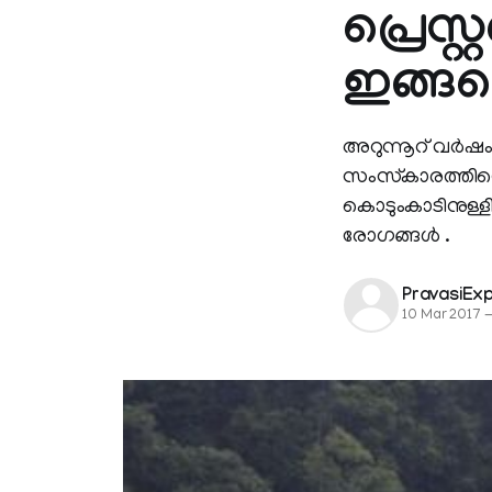
പ്രെസ്
ഇങ്ങ
അറുന്നൂറ് വര്‍ഷ
സംസ്‌കാരത്തിന്
കൊടുംകാടിനുള്
രോഗങ്ങള്‍ .
PravasiEx
10 Mar 2017