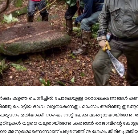
്കും കടുത്ത ചൊറിച്ചില്‍ പോലെയുള്ള രോഗലക്ഷണങ്ങള്‍ കണ്ടു
ു പൊട്ടിയ ഭാഗം വലുതാകുന്നതും മാംസം അഴിഞ്ഞു തുടങ്ങുന്
െ പര്യടനം മതിയാക്കി സംഘം നാട്ടിലേക്കു മടങ്ങുകയായിരുന്നു.
മുറിവുകള്‍ വളരെ വലുതായിരുന്നു .കുരങ്ങന്‍ രാജാവിന്റെ കോട്
് ഈ അസുഖമാണെന്നാണ് പര്യടനത്തിനു ശേഷം തിരിച്ചെത്തി