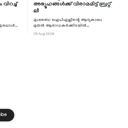
 വിറച്ച്
അഭ്യൂഹങ്ങൾക്ക് വിരാമമിട്ട് ബ്രറ്റ്
ലീ
മുംബൈ: ഐപിഎല്ലിന്റെ ആദ്യകാലം
 ഇപ്പോൾ
മുതൽ ആരാധകർക്കിടയിൽ
െ
പ്രചരിച്ചിരുന്ന പ്രീതി സിന്റയുമായുള്ള
05 Aug 2026
പ്രണയ അഭ്യൂഹങ്ങൾ തള്ളി മുൻ
ഓസ്ട്രേലിയൻ പേ
ibe