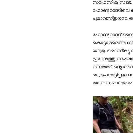
സാഹസിക സഞ്ചാര എ
ഹോണ്ടുറാസിലെ ക
പുരാവസ്തുഗവേഷകര
ഹോണ്ടുറാസ് സൈന്
കൊട്ടാരമെന്നു (ci
യാത്ര. മൊസ്‌ക്യുഷ
പ്രദേശത്തു സംഘമ
നഗരത്തിന്റെ അവശ
മാത്രം കേട്ടിട്ടുള്
തന്നെ ഉണ്ടാകുമെന്ന