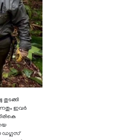
 തുടങ്ങി
നതും ഇവര്‍
 തിരികെ
ടയെ
യ ഡഗ്ലസ്