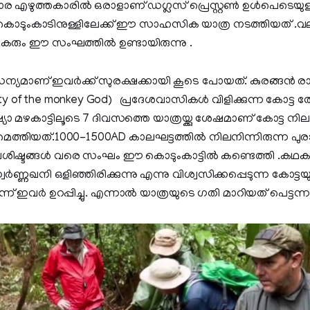
ഴുത്തകാരില്‍ ഒരാളാണ് ഡഗ്ലസ് പ്രെസ്റ്റണ്‍ ഉള്‍പെടെ
ൊടുംകാടിനുള്ളിലേക്ക് ഈ സാഹസിക യാത്ര നടത്തിയത് 
ും ഈ സംഘത്തില്‍ ഉണ്ടായിരുന്നു .
യമാണ് ഇവര്‍ക്ക് സുരക്ഷക്കായി കൂടെ പോയത്. കുരങ്ങന്‍ രാ
ty of the monkey God) പ്രദേശവാസികള്‍ വിളിക്കുന്ന കോട്ട ത
്യാ മഴകാട്ടിലൂടെ 7 ദിവസത്തെ യാത്രയ്ക്കു ശേഷമാണ് കോട്ട നില
െത്തിയത്.1000-1500AD കാലഘട്ടത്തില്‍ നിലനിന്നിരുന്ന പ
ിഷ്ടങ്ങള്‍ വരെ സംഘം ഈ കൊടുംകാട്ടില്‍ കണ്ടെത്തി .കഥക
ള സ്വര്‍ണ്ണഖനി ഒളിഞ്ഞിരിക്കുന്നു എന്നു വിശ്വസിക്കപ്പെടുന്ന കോട്
് ഇവര്‍ ഉറപ്പിച്ചു. എന്നാല്‍ യാത്രയുടെ ഗതി മാറിയത് പെട്ടന്നാ