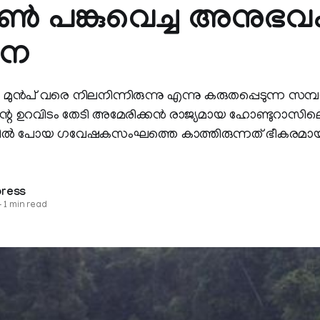
റ്റണ്‍ പങ്കുവെച്ച അനുഭവ
നെ
ം മുന്‍പ് വരെ നിലനിന്നിരുന്നു എന്നു കരുതപ്പെടുന്ന സമ
റെ ഉറവിടം തേടി അമേരിക്കന്‍ രാജ്യമായ ഹോണ്ടുറാസില
ളില്‍ പോയ ഗവേഷകസംഘത്തെ കാത്തിരുന്നത് ഭീകരമായ
press
—
1 min read