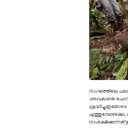
സംഘത്തിലെ പലര്‍ക
.വൈകാതെ ചൊറിഞ്ഞ
ശ്രദ്ധിച്ചു.ഇതോട
എത്തുമ്പോഴേക്കും 
സംരക്ഷിക്കുന്നത