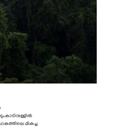
യ
കാടിനുള്ളില്‍
കത്തിലെ മികച്ച