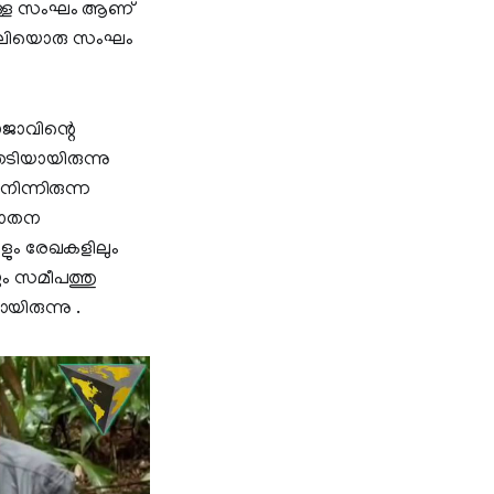
യുള്ള സംഘം ആണ്
.വലിയൊരു സംഘം
ജാവിന്റെ
േടിയായിരുന്നു
നിന്നിരുന്ന
ുരാതന
ളും രേഖകളിലും
ടയും സമീപത്തു
യിരുന്നു .