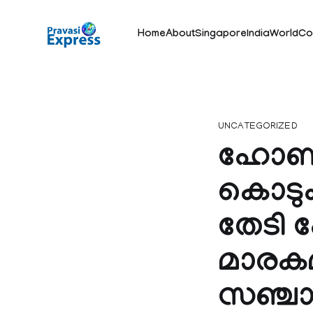
Home
About
Singapore
India
World
Co
UNCATEGORIZED
ഹോണ്
കൊടുംക
തേടി 
മാരക
സഞ്ചാ