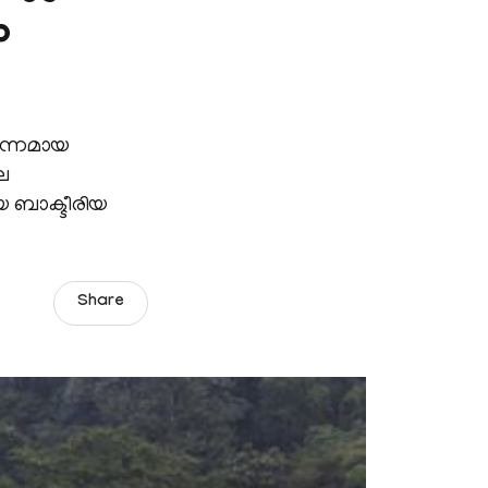
ം
്പന്നമായ
െ
 ബാക്ടീരിയ
Share