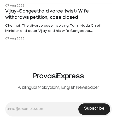
female contractual staff employed in government-funded
07 Aug 2026
projects are eligible for paid medical leave following
Vijay-Sangeetha divorce twist: Wife
hysterectomy surgery under the Kerala Service Rules
withdraws petition, case closed
(KSR). The court noted that since essential benefits like
maternity
Chennai: The divorce case involving Tamil Nadu Chief
Minister and actor Vijay and his wife Sangeetha
Sowrnalingam has taken a new turn after Sangeetha
07 Aug 2026
Sowrnalingam has taken a new turn after Sangeetha
reportedly withdrew the divorce petition she had filed
seeking separation from Vijay. Following the withdrawal of
the petition,
PravasiExpress
A bilingual Malayalam, English Newspaper
Subscribe