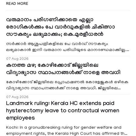
READ MORE
വരുമാനം പരിഗണിക്കാതെ എല്ലാ
രോഗികൾക്കും പേ വാർഡുകളിൽ ചികിത്സാ
സൗകര്യം ലഭ്യമാക്കും; കെ.മുരളീധരൻ
സർക്കാർ ആശുപത്രികളിലെ പേ വാർഡ് സൗകര്യം
ലഭ്യമാകാൻ ഇനി വരുമാന പരിധിയുടെ മാനദണ്ഡമാക്കില്ല.
വരുമാനം പരിഗണിക്കാതെ എല്ലാ രോഗികൾക്കും പേ വാർഡു
07 Aug 2026
കനത്ത മഴ; കോഴിക്കോട് ജില്ലയിലെ
വിദ്യാഭ്യാസ സ്ഥാപനങ്ങൾക്ക് നാളെ അവധി
കോഴിക്കോട് ജില്ലയിലെ പ്രൊഫഷണൽ കോളേജുകൾ ഒഴികെ
വിദ്യാഭ്യാസ സ്ഥാപനങ്ങൾക്ക് നാളെ അവധി. ജില്ലയിലെ
മലയോര- തീരദേശ മേഖലകളിലും മറ്റും ശക്തമായ മഴയു
07 Aug 2026
Landmark ruling: Kerala HC extends paid
hysterectomy leave to contractual women
employees
Kochi: In a gronudbreaking ruling for gender welfare and
employment rights, the Kerala High Court has affirmed that