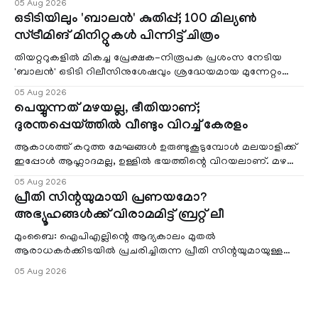
05 Aug 2026
ഒടിടിയിലും 'ബാലൻ' കുതിപ്പ്; 100 മില്യൺ
സ്ട്രീമിങ് മിനിറ്റുകൾ പിന്നിട്ട് ചിത്രം
തിയറ്ററുകളിൽ മികച്ച പ്രേക്ഷക-നിരൂപക പ്രശംസ നേടിയ
'ബാലൻ' ഒടിടി റിലീസിനുശേഷവും ശ്രദ്ധേയമായ മുന്നേറ്റം
തുടരുന്നു. സീ5-ൽ
05 Aug 2026
പെയ്യുന്നത് മഴയല്ല, ഭീതിയാണ്;
ദുരന്തപ്പെയ്ത്തിൽ വീണ്ടും വിറച്ച് കേരളം
ആകാശത്ത് കറുത്ത മേഘങ്ങൾ ഉരുണ്ടുകൂടുമ്പോൾ മലയാളിക്ക്
ഇപ്പോൾ ആഹ്ലാദമല്ല, ഉള്ളിൽ ഭയത്തിന്റെ വിറയലാണ്. മഴ
ഒരുകാലത്ത് സമൃദ്ധിയുടെയും പ്
05 Aug 2026
പ്രീതി സിന്റയുമായി പ്രണയമോ?
അഭ്യൂഹങ്ങൾക്ക് വിരാമമിട്ട് ബ്രറ്റ് ലീ
മുംബൈ: ഐപിഎല്ലിന്റെ ആദ്യകാലം മുതൽ
ആരാധകർക്കിടയിൽ പ്രചരിച്ചിരുന്ന പ്രീതി സിന്റയുമായുള്ള
പ്രണയ അഭ്യൂഹങ്ങൾ തള്ളി മുൻ ഓസ്ട്രേലിയൻ പേ
05 Aug 2026