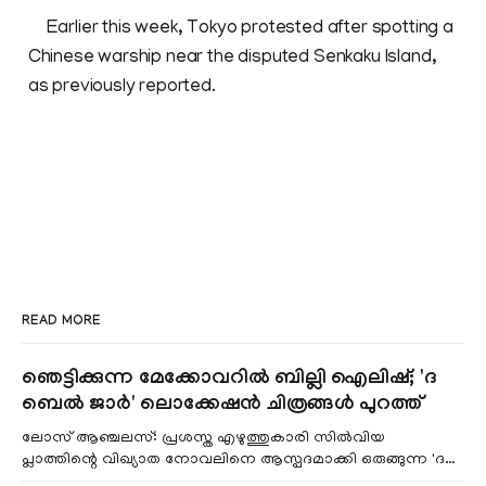
Earlier this week, Tokyo protested after spotting a
Chinese warship near the disputed Senkaku Island,
as previously reported.
READ MORE
ഞെട്ടിക്കുന്ന മേക്കോവറിൽ ബില്ലി ഐലിഷ്; 'ദ
ബെൽ ജാർ' ലൊക്കേഷൻ ചിത്രങ്ങൾ പുറത്ത്
ലോസ് ആഞ്ചലസ്: പ്രശസ്ത എഴുത്തുകാരി സിൽവിയ
പ്ലാത്തിന്റെ വിഖ്യാത നോവലിനെ ആസ്പദമാക്കി ഒരുങ്ങുന്ന 'ദ
ബെൽ ജാർ' എന്ന ചിത്രത്തി