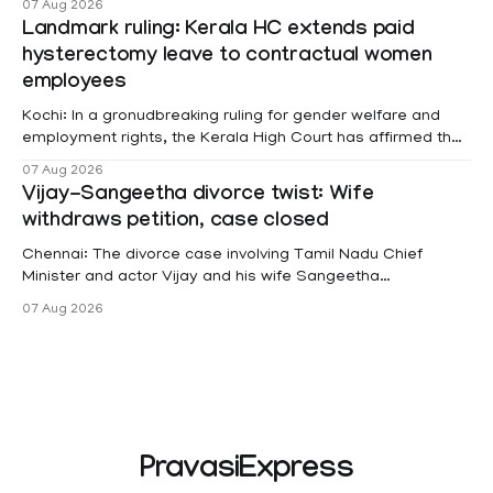
07 Aug 2026
Landmark ruling: Kerala HC extends paid
hysterectomy leave to contractual women
employees
Kochi: In a gronudbreaking ruling for gender welfare and
employment rights, the Kerala High Court has affirmed that
female contractual staff employed in government-funded
07 Aug 2026
projects are eligible for paid medical leave following
Vijay-Sangeetha divorce twist: Wife
hysterectomy surgery under the Kerala Service Rules
withdraws petition, case closed
(KSR). The court noted that since essential benefits like
maternity
Chennai: The divorce case involving Tamil Nadu Chief
Minister and actor Vijay and his wife Sangeetha
Sowrnalingam has taken a new turn after Sangeetha
07 Aug 2026
Sowrnalingam has taken a new turn after Sangeetha
reportedly withdrew the divorce petition she had filed
seeking separation from Vijay. Following the withdrawal of
the petition,
PravasiExpress