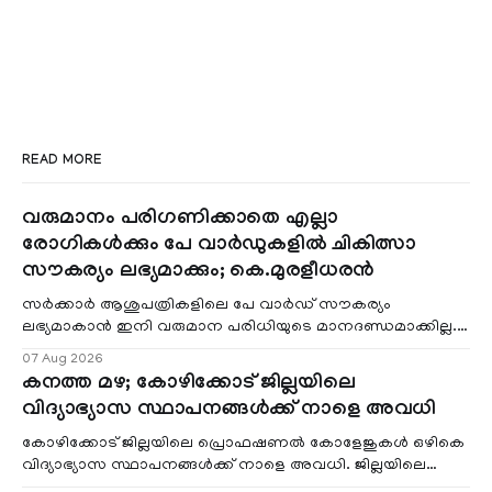
READ MORE
വരുമാനം പരിഗണിക്കാതെ എല്ലാ
രോഗികൾക്കും പേ വാർഡുകളിൽ ചികിത്സാ
സൗകര്യം ലഭ്യമാക്കും; കെ.മുരളീധരൻ
സർക്കാർ ആശുപത്രികളിലെ പേ വാർഡ് സൗകര്യം
ലഭ്യമാകാൻ ഇനി വരുമാന പരിധിയുടെ മാനദണ്ഡമാക്കില്ല.
വരുമാനം പരിഗണിക്കാതെ എല്ലാ രോഗികൾക്കും പേ വാർഡു
07 Aug 2026
കനത്ത മഴ; കോഴിക്കോട് ജില്ലയിലെ
വിദ്യാഭ്യാസ സ്ഥാപനങ്ങൾക്ക് നാളെ അവധി
കോഴിക്കോട് ജില്ലയിലെ പ്രൊഫഷണൽ കോളേജുകൾ ഒഴികെ
വിദ്യാഭ്യാസ സ്ഥാപനങ്ങൾക്ക് നാളെ അവധി. ജില്ലയിലെ
മലയോര- തീരദേശ മേഖലകളിലും മറ്റും ശക്തമായ മഴയു