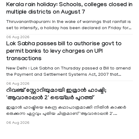
information was provided by Minister of State for External
Kerala rain holiday: Schools, colleges closed in
Affairs Pabitra Margherita in a written reply to questions
multiple districts on August 7
raised
Thiruvananthapuram: In the wake of warnings that rainfall is
set to intensify, a holiday has been declared on Friday for
educational institutions across Pathanamthitta, Alappuzha,
06 Aug 2026
Kottayam, Wayanad and Kasaragod districts. Meanwhile, a
Lok Sabha passes bill to authorise govt to
red alert remains in place on Thursday for Kottayam,
permit banks to levy charges on UPI
Pathanamtitta and Idukki districts. Following a red alert on
transactions
New Delhi : Lok Sabha on Thursday passed a Bill to amend
the Payment and Settlement Systems Act, 2007 that
authorises the government to permit banks and other
06 Aug 2026
service providers to levy charges on payments through
റിവഞ്ച് സ്റ്റോറിയുമായി ഇമ്രാൻ ഹാഷ്മി;
unified payments interface (UPI) and other notified
'ആവാരാപ്പൻ 2' ട്രെയ്‌ലർ പുറത്ത്
electronic payment modes. The amendment passed by the
ഇമ്രാൻ ഹാഷ്മിയെ കേന്ദ്ര കഥാപാത്രമാക്കി നിതിൻ കാക്കർ
ഒരുക്കുന്ന ഏറ്റവും പുതിയ ചിത്രമാണ് 'ആവാരാപ്പൻ 2'.
ഐഎംഡിബി പട്ടിക
06 Aug 2026