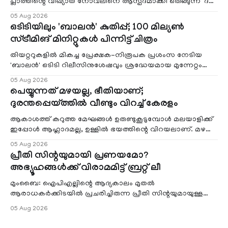
പ്ലാത്തിന്റെ വിഖ്യാത നോവലിനെ ആസ്പദമാക്കി ഒരുങ്ങുന്ന 'ദ
ബെൽ ജാർ' എന്ന ചിത്രത്തി
05 Aug 2026
ഒടിടിയിലും 'ബാലൻ' കുതിപ്പ്; 100 മില്യൺ
സ്ട്രീമിങ് മിനിറ്റുകൾ പിന്നിട്ട് ചിത്രം
തിയറ്ററുകളിൽ മികച്ച പ്രേക്ഷക-നിരൂപക പ്രശംസ നേടിയ
'ബാലൻ' ഒടിടി റിലീസിനുശേഷവും ശ്രദ്ധേയമായ മുന്നേറ്റം
തുടരുന്നു. സീ5-ൽ
05 Aug 2026
പെയ്യുന്നത് മഴയല്ല, ഭീതിയാണ്;
ദുരന്തപ്പെയ്ത്തിൽ വീണ്ടും വിറച്ച് കേരളം
ആകാശത്ത് കറുത്ത മേഘങ്ങൾ ഉരുണ്ടുകൂടുമ്പോൾ മലയാളിക്ക്
ഇപ്പോൾ ആഹ്ലാദമല്ല, ഉള്ളിൽ ഭയത്തിന്റെ വിറയലാണ്. മഴ
ഒരുകാലത്ത് സമൃദ്ധിയുടെയും പ്
05 Aug 2026
പ്രീതി സിന്റയുമായി പ്രണയമോ?
അഭ്യൂഹങ്ങൾക്ക് വിരാമമിട്ട് ബ്രറ്റ് ലീ
മുംബൈ: ഐപിഎല്ലിന്റെ ആദ്യകാലം മുതൽ
ആരാധകർക്കിടയിൽ പ്രചരിച്ചിരുന്ന പ്രീതി സിന്റയുമായുള്ള
പ്രണയ അഭ്യൂഹങ്ങൾ തള്ളി മുൻ ഓസ്ട്രേലിയൻ പേ
05 Aug 2026