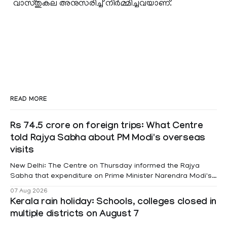
വാസ്തുകല അനുസരിച്ച് നിർമ്മിച്ചവയാണ്.
READ MORE
Rs 74.5 crore on foreign trips: What Centre
told Rajya Sabha about PM Modi's overseas
visits
New Delhi: The Centre on Thursday informed the Rajya
Sabha that expenditure on Prime Minister Narendra Modi's
foreign visits has crossed ₹74.5 crore in 2026 so far. The
07 Aug 2026
information was provided by Minister of State for External
Kerala rain holiday: Schools, colleges closed in
Affairs Pabitra Margherita in a written reply to questions
multiple districts on August 7
raised