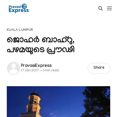
KUALA LUMPUR
ജൊഹർ ബാഹ്റു,
പഴമയുടെ പ്രൗഢി
PravasiExpress
Share
17 Jan 2017
—
1 min read