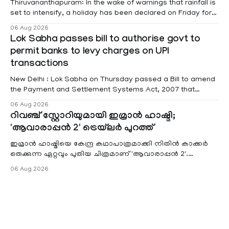
Thiruvananthapuram: In the wake of warnings that rainfall is
set to intensify, a holiday has been declared on Friday for
educational institutions across Pathanamthitta, Alappuzha,
06 Aug 2026
Kottayam, Wayanad and Kasaragod districts. Meanwhile, a
Lok Sabha passes bill to authorise govt to
red alert remains in place on Thursday for Kottayam,
permit banks to levy charges on UPI
Pathanamtitta and Idukki districts. Following a red alert on
transactions
New Delhi : Lok Sabha on Thursday passed a Bill to amend
the Payment and Settlement Systems Act, 2007 that
authorises the government to permit banks and other
06 Aug 2026
service providers to levy charges on payments through
റിവഞ്ച് സ്റ്റോറിയുമായി ഇമ്രാൻ ഹാഷ്മി;
unified payments interface (UPI) and other notified
'ആവാരാപ്പൻ 2' ട്രെയ്‌ലർ പുറത്ത്
electronic payment modes. The amendment passed by the
ഇമ്രാൻ ഹാഷ്മിയെ കേന്ദ്ര കഥാപാത്രമാക്കി നിതിൻ കാക്കർ
ഒരുക്കുന്ന ഏറ്റവും പുതിയ ചിത്രമാണ് 'ആവാരാപ്പൻ 2'.
ഐഎംഡിബി പട്ടിക
06 Aug 2026