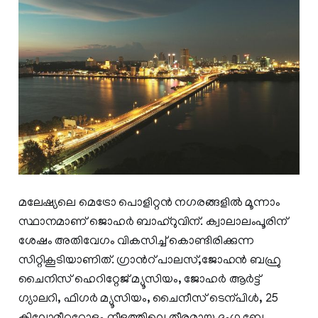
മലേഷ്യലെ മെട്രോ പൊളിറ്റൻ നഗരങ്ങളിൽ മൂന്നാം
സ്ഥാനമാണ് ജൊഹർ ബാഹ്റുവിന്. ക്വാലാലംപൂരിന്
ശേഷം അതിവേഗം വികസിച്ച് കൊണ്ടിരിക്കുന്ന
സിറ്റികൂടിയാണിത്. ഗ്രാൻറ് പാലസ്,ജോഹൻ ബഹ്രു
ചൈനിസ് ഹെറിറ്റേജ് മ്യൂസിയം, ജോഹർ ആർട്ട്
ഗ്യാലറി, ഫിഗർ മ്യൂസിയം, ചൈനീസ് ടെന്പിൾ, 25