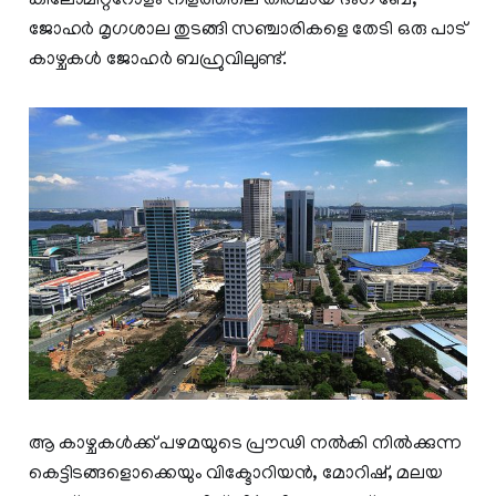
കിലോമീറ്ററോളം നീളത്തിലെ തീരമായ ദംഗ ബേ,
ജോഹർ മൃഗശാല തുടങ്ങി സഞ്ചാരികളെ തേടി ഒരു പാട്
കാഴ്ചകൾ ജോഹർ ബഹ്രുവിലുണ്ട്.
ആ കാഴ്ചകൾക്ക് പഴമയുടെ പ്രൗഢി നൽകി നിൽക്കുന്ന
കെട്ടിടങ്ങളൊക്കെയും വിക്ടോറിയൻ, മോറിഷ്, മലയ