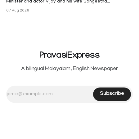
Minister and actor Vijay and his wife Sangeetha
Sowrnalingam has taken a new turn after Sangeetha
07 Aug 2026
Sowrnalingam has taken a new turn after Sangeetha
reportedly withdrew the divorce petition she had filed
seeking separation from Vijay. Following the withdrawal of
the petition,
PravasiExpress
A bilingual Malayalam, English Newspaper
Subscribe