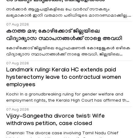
സൗകര്യം ലഭ്യമാക്കും; കെ.മുരളീധരൻ
സർക്കാർ ആശുപത്രികളിലെ പേ വാർഡ് സൗകര്യം
ലഭ്യമാകാൻ ഇനി വരുമാന പരിധിയുടെ മാനദണ്ഡമാക്കില്ല.
വരുമാനം പരിഗണിക്കാതെ എല്ലാ രോഗികൾക്കും പേ വാർഡു
07 Aug 2026
കനത്ത മഴ; കോഴിക്കോട് ജില്ലയിലെ
വിദ്യാഭ്യാസ സ്ഥാപനങ്ങൾക്ക് നാളെ അവധി
കോഴിക്കോട് ജില്ലയിലെ പ്രൊഫഷണൽ കോളേജുകൾ ഒഴികെ
വിദ്യാഭ്യാസ സ്ഥാപനങ്ങൾക്ക് നാളെ അവധി. ജില്ലയിലെ
മലയോര- തീരദേശ മേഖലകളിലും മറ്റും ശക്തമായ മഴയു
07 Aug 2026
Landmark ruling: Kerala HC extends paid
hysterectomy leave to contractual women
employees
Kochi: In a gronudbreaking ruling for gender welfare and
employment rights, the Kerala High Court has affirmed that
female contractual staff employed in government-funded
07 Aug 2026
projects are eligible for paid medical leave following
Vijay-Sangeetha divorce twist: Wife
hysterectomy surgery under the Kerala Service Rules
withdraws petition, case closed
(KSR). The court noted that since essential benefits like
maternity
Chennai: The divorce case involving Tamil Nadu Chief