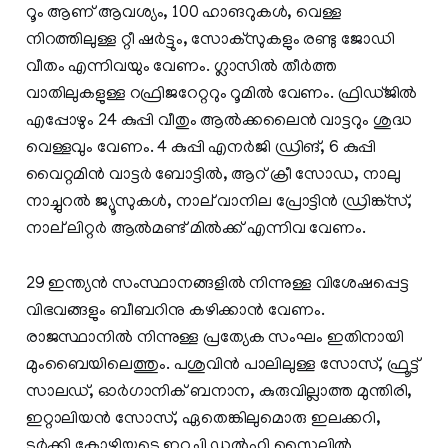
റൂം ആണ് ആവശ്യം, 100 ഹാങറുകൾ, വെള്ള
നിറത്തിലുള്ള റ്റീ ഷർട്ടും, സോക്സുകളും രണ്ടു ജോഡി
വീതം എന്നിവയും വേണം. ഗ്ലാസിൽ തീർത്ത
വാതിലുകളുള്ള റഫ്രി‍ജറേറ്ററും റൂമിൽ വേണം. ഫ്രിഡ്ജിൽ
എപ്പോഴും 24 കുപ്പി വീതും ആൽക്കലൈൻ വാട്ടറും ശുദ്ധ
വെള്ളവും വേണം. 4 കുപ്പി എനർജി ഡ്രിങ്, 6 കുപ്പി
വൈറ്റമിൻ വാട്ടർ ബോട്ടിൽ, ആറ് ക്രീ സോഡ, നാലു
നാച്ചുറൽ ജ്യൂസുകൾ, നാല് വാനില പ്രോട്ടിൻ ഡ്രിങ്ക്സ്,
നാല് ലിറ്റർ ആൽമണ്ട് മിൽക്ക് എന്നിവ വേണം.
29 ഇന്ത്യൻ സംസ്ഥാനങ്ങളിൽ നിന്നുള്ള വിശേഷപ്പെട്ട
വിഭവങ്ങളും ബീബറിനു കഴിക്കാൻ വേണം.
രാജസ്ഥാനിൽ നിന്നുള്ള പ്രത്യേക സംഘം ഇതിനായി
മുംബൈയിലെത്തും. പശുവിൻ പാലിലുള്ള സോസ്, ഫ്രൂട്ട്
സാലഡ്, ഓർഗാനിക് ബനാന, കുരുവില്ലാത്ത മുന്തിരി,
ഇറ്റാലിയൻ സോസ്, ഏതെങ്കിലുമൊരു ഇലക്കറി,
ടർക്കി കോഴിയുടെ ഇറച്ചി ഡൽഹി സ്റ്റൈലിൽ