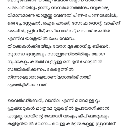
ബസുംവേണം .അഞ്ചു ദിവസം നീളുന്ന സംഗീത
പരിപാടിയിലും ഇന്ത്യ സന്ദർശനത്തിനും സ്വകാര്യ
വിമാനമാണു യാത്രയ്ക്കു വേണ്ടത്. പിങ്-പോങ് ടേബിൾ,
ഒരു പ്ലേസ്റ്റേഷൻ, ഐഒ ഹാക്ക്, സോഫ സെറ്റ്, വാഷിങ്
മെഷീൻ, ഫ്രിഡ്ജ്, കപ്ബോർഡ്, മസാജ് ടേബിൾ
എന്നിവ യാത്രയിൽ ഒപ്പം വേണം.
തിരക്കുകൾക്കിടയിലും യോഗ മുടക്കാനില്ല ബീബർ.
സുഗന്ധ ദ്രവ്യങ്ങളും സാമ്പ്രാണിത്തിരിയും യോഗ
ബുക്കുകളും കരുതി വച്ചിട്ടുള്ള ഒരു മുറി ഹോട്ടലിൽ
സജ്ജീകരിക്കണം. കേരളത്തിൽ
നിന്നുള്ളൊരാളെയാണ് മസാജിങിനായി
എത്തിച്ചിരിക്കുന്നത്.
വൈൽഡ്ബെറി, വാനില എന്നീ മണമുള്ള റൂം
ഫ്രഷ്നറുകൾ മാത്രമേ റൂമുകളിൽ ഉപയോഗിക്കാൻ
പാടുള്ളൂ. ഡവിന്റെ ബോഡി വാഷും, ലിപ് ബാമുകളും
കുളിമുറിയിൽ വേണം. വെള്ള കർട്ടനുകളുള്ള ഡ്രസിങ്