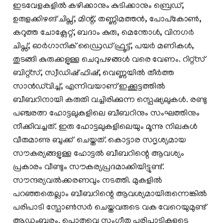
ഇടവേളകളിൽ കഴിക്കാനും കുടിക്കാനും ബ്രെഡ്,
ഉരുളക്കിഴങ് ചിപ്സ്, മിന്റ്, തണ്ണിമത്തൻ, പോപ്കോൺ,
കറുത്ത ചോക്ലേറ്റ്, ബദാം കുരു, മെന്തോൾ, വിനഗർ
ചിപ്സ്, ഓർഗാനിക് ഡ്രൈഡ് ഫ്രൂട്ട്, പയർ മണികള്‍,
തുടങ്ങി കുരുക്കളുള്ള ചെറുപഴങ്ങൾ വരെ വേണം. റിറ്റ്സ്
ബിറ്റ്സ്, സ്വീഡിഷ് ഫിഷ്, വെണ്ണയിൽ തീർത്ത
സാൻഡ്‍വിച്ച്, എന്നിവയാണ് ഇക്കൂട്ടത്തിൽ
ബീബറിനായി കരുതി വച്ചിരിക്കുന്ന സ്പെഷ്യലുകള്‍. രണ്ടു
പഞ്ചരത്ന ഹോട്ടലുകളിലെ ബീബറിനും സംഘത്തിനും
നീക്കിവച്ചത്. ഇരു ഹോട്ടലുകളിലെയും മൂന്നു നിലകൾ
വീതമാണു ബുക്ക് ചെയ്തത്. കൊട്ടാര സദൃശ്യമായ
സൗകര്യങ്ങളുള്ള ഹോട്ടൽ ബീബറിന്റെ ആവശ്യം
പ്രകാരം വീണ്ടും സൗകര്യപ്രദമാക്കിയിട്ടുണ്ട്.
സൗന്ദര്യവൽക്കരണവും നടത്തി. മുകളിൽ
പറഞ്ഞതെല്ലാം ബീബറിന്റെ ആവശ്യമായിരുന്നെങ്കിൽ
പരിപാടി സ്പോൺസർ ചെയ്തവരുടെ വക വേറെയുമുണ്ട്
ആഡംബരം. പൊതുവെ സംഗീത പരിപാടികളുടെ