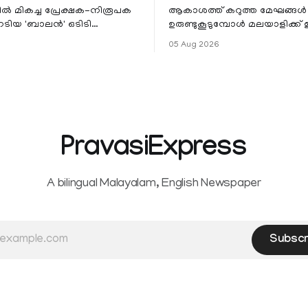
ളിൽ മികച്ച പ്രേക്ഷക-നിരൂപക
ആകാശത്ത് കറുത്ത മേഘങ്ങൾ
േടിയ 'ബാലൻ' ഒടിടി
ഉരുണ്ടുകൂടുമ്പോൾ മലയാളിക്ക്
ഷവും ശ്രദ്ധേയമായ മുന്നേറ്റം
ആഹ്ലാദമല്ല, ഉള്ളിൽ ഭയത്തിന്റ
05 Aug 2026
 സീ5-ൽ
വിറയലാണ്. മഴ ഒരുകാലത്ത്
സമൃദ്ധിയുടെയും പ്
PravasiExpress
A bilingual Malayalam, English Newspaper
Subscr