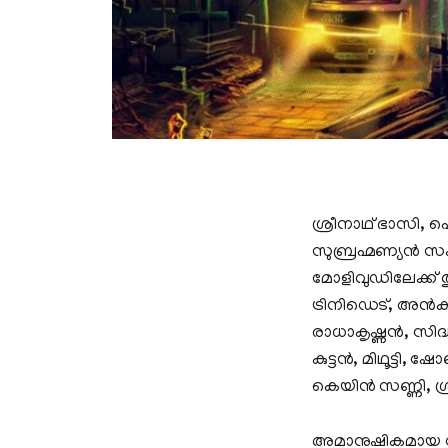
ശ്രീനാഥ് ഭാസി, 
സുബ്രഹ്മണ്യൻ സംവി
മോളിവുഡിലേക്ക് ത
ട്രിനിഡെട്, അൻകു
രാധാകൃഷ്ണൻ, സി
കുട്ടൻ, മിഥൂട്ടി
കെയിൻ സണ്ണി, ശ്ര
അമാനുഷികമായ സ