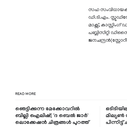
സഹ സംവിധായകൻ –
ഡി.ടി.എം. സ്റ്
മാക്സ്, കാസ്റ്റി
പബ്ലിസിറ്റി ഡിസൈ
ജനചന്ദ്രൻ(സ്റ്
READ MORE
ഞെട്ടിക്കുന്ന മേക്കോവറിൽ
ഒടിടിയില
ബില്ലി ഐലിഷ്; 'ദ ബെൽ ജാർ'
മില്യൺ സ
ലൊക്കേഷൻ ചിത്രങ്ങൾ പുറത്ത്
പിന്നിട്ട് 