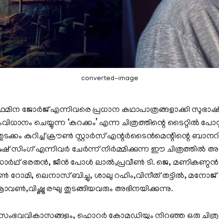
converted-image
ഫെമിന ജോർജ് എന്നിവരെ പ്രധാന കഥാപാത്രങ്ങളാക്കി സുഭാഷ
ധാനം ചെയ്യുന്ന ‘കറക്കം’ എന്ന ചിത്രത്തിന്റെ ടൈറ്റിൽ പോസ്റ്
ുടക്കം കുറിച്ച് ക്രൗൺ സ്റ്റാർസ് എന്റർടൈൻമെന്റിന്റെ ബാ
ഷ് സിംഗ് എന്നിവർ ചേർന്ന് നിർമ്മിക്കുന്ന ഈ ചിത്രത്തിൽ അ
ദ്ധാർഥ് ഭരതൻ, ജീൻ പോൾ ലാൽ,പ്രവീൺ ടി. ജെ, മണികണ്ഠ
, ഷോൺ റോമി, ലെനാസ് ബിച്ചു, ശാലു റഹിം,വിനീത് തട്ടിൽ, മനോ
ാവൺ,വിഷ്ണു രഘു തുടങ്ങിയവരും അഭിനയിക്കുന്നു.
ംഭവവികാസങ്ങളും, ഹൊറർ കോമഡിയും നിറഞ്ഞ ഒരു ചിത്