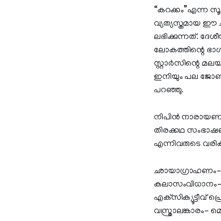
“കറക്കം”എന്ന സൂ
വ്യത്യസ്തമായ ഈ ച
ലഭിക്കുന്നത്. ദ
ലോകത്തിന്റെ ഭാ
സ്റ്റാർസിന്റെ മല
ഇനിയും പല ജോണറുക
പറഞ്ഞു.
നിപിൻ നാരായണൻ
തിരക്കഥ സംഭാഷണ
എന്നിവരുടെ വരി
ഛായാഗ്രാഹണം- ബ
കലാസംവിധാനം- ര
എക്‌സിക്യൂട്ടീവ്
വസ്ത്രാലങ്കാരം- 