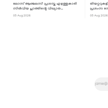
ലോസ് ആഞ്ചലസ്: പ്രശസ്ത എഴുത്തുകാരി
തിയറ്ററുക
സിൽവിയ പ്ലാത്തിന്റെ വിഖ്യാത
പ്രശംസ ന
നോവലിനെ ആസ്പദമാക്കി ഒരുങ്ങുന്ന 'ദ
റിലീസിനുശേ
05 Aug 2026
05 Aug 2026
ബെൽ ജാർ' എന്ന ചിത്രത്തി
തുടരുന്നു.