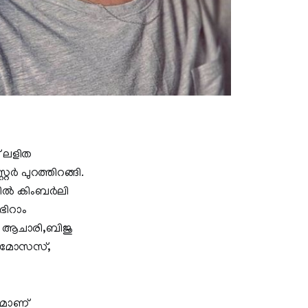
് ലളിത
റർ പുറത്തിറങ്ങി.
നറിൽ കിംബർലി
ഭിറാം
ൻ ആചാരി,ബിജു
ജ് മോസസ്,
രമാണ്