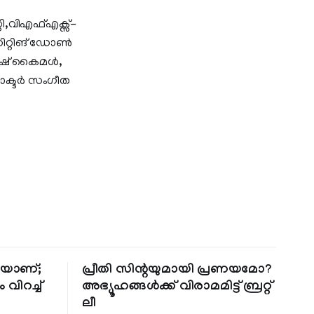
,വിഎഫ്എക്സ്-
ഡിറ്റിങ് ഡോൺ
ിനോഷ് കൈമൾ,
ഡോക്ടർ സംഗീത
തിയാണ്;
പ്രീതി സിന്റയുമായി പ്രണയമോ?
 വിറച്ച്
അഭ്യൂഹങ്ങൾക്ക് വിരാമമിട്ട് ബ്രറ്റ്
ലീ