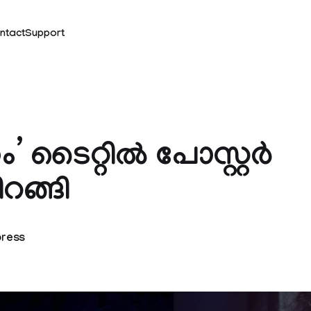
ntact
Support
ം’ ടൈറ്റിൽ പോസ്റ്റർ
ിറങ്ങി
press