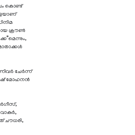
ലം കൊണ്ട്
കളെയാണ്
സിനിമ
റായ ക്രൗൺ
്ക”മെന്നും,
്മാതാക്കൾ
ിവർ ചേർന്ന്
ഹരീഷ് മോഹനൻ
ർഗീസ്,
ിവാകർ,
ിത് ചൗധരി,