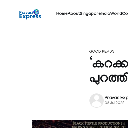
Home
About
Singapore
India
World
Co
GOOD READS
‘കറക്ക
പുറത്ത
PravasiEx
08 Jul 2025