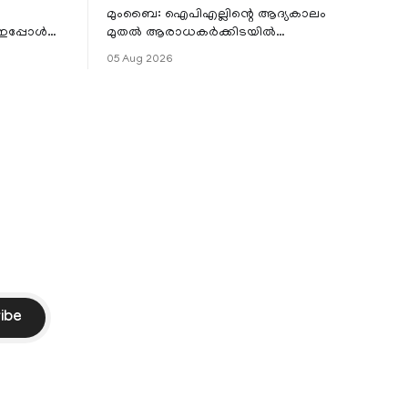
മുംബൈ: ഐപിഎല്ലിന്റെ ആദ്യകാലം
 ഇപ്പോൾ
മുതൽ ആരാധകർക്കിടയിൽ
െ
പ്രചരിച്ചിരുന്ന പ്രീതി സിന്റയുമായുള്ള
05 Aug 2026
പ്രണയ അഭ്യൂഹങ്ങൾ തള്ളി മുൻ
ഓസ്ട്രേലിയൻ പേ
ibe