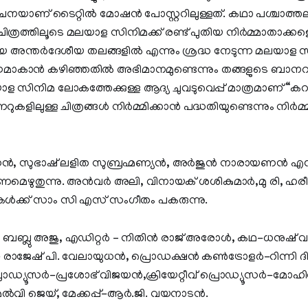
ചനയാണ് ടൈറ്റിൽ മോഷൻ പോസ്റ്ററിലുള്ളത്. കഥാ പശ്ചാത്ത
ിത്രത്തിലൂടെ മലയാള സിനിമക്ക് രണ്ട് പുതിയ നിർമ്മാതാക്
േശീയ അന്തർദേശീയ തലങ്ങളിൽ എന്നും ശ്രദ്ധ നേടുന്ന മലയാള 
ഗമാകാൻ കഴിഞ്ഞതിൽ അഭിമാനമുണ്ടെന്നും തങ്ങളുടെ ബാന
യാള സിനിമ ലോകത്തേക്കുള്ള ആദ്യ ചുവടുവെപ്പ് മാത്രമാണ് “കറക
ളിലുള്ള ചിത്രങ്ങൾ നിർമ്മിക്കാൻ പദ്ധതിയുണ്ടെന്നും നിർമ
, സുഭാഷ് ലളിത സുബ്രഹ്മണ്യൻ, അർജുൻ നാരായണൻ എന്ന
മെഴുതുന്നു. അൻവർ അലി, വിനായക് ശശികുമാർ,മു രി, 
കൾക്ക് സാം സി എസ് സംഗീതം പകരുന്നു.
ബ്ലു അജു, എഡിറ്റർ – നിതിൻ രാജ് അരോൾ, കഥ-ധനുഷ് വ
ാജേഷ് പി. വേലായുധൻ, പ്രൊഡക്ഷൻ കൺട്രോളർ-റിന്നി ദ
 പ്രൊഡ്യൂസർ-പ്രശോഭ് വിജയൻ,ക്രിയേറ്റീവ് പ്രൊഡ്യൂസർ-മോഹ
മെൽവി ജെയ്, മേക്കപ്പ്-ആർ.ജി. വയനാടൻ.