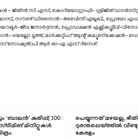
 ജിതിൻ സി എസ്, കൊറിയോഗ്രാഫി- ശ്രീജിത് ഡാൻസിറ്റി
റുഡിയോസ്, സൗണ്ട് ഡിസൈൻ- അരവിന്ദ്/എയൂഒ2, പ്രൊമോ എ
ംഗ് ഡയറക്ടർ-ജീവ ജനാർദ്ദനൻ, പ്രൊഡക്ഷൻ എക്സിക്യൂട്ടീവ്-വ
ൻ- യെല്ലോ ടൂത്ത്, മാർക്കറ്റിംഗ് ആന്റ് കമ്യൂണിക്കേഷൻ- 
റോറീസ് സോഷ്യൽ)പി ആർ ഓ-എ എസ് ദിനേശ്.
ും 'ബാലൻ' കുതിപ്പ്; 100
പെയ്യുന്നത് മഴയല്ല, ഭീ
്ട്രീമിങ് മിനിറ്റുകൾ
ദുരന്തപ്പെയ്ത്തിൽ വീണ്ടും
ചിത്രം
കേരളം