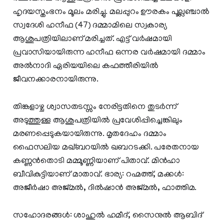
ഹൃദയസ്തംഭനം മൂലം മരിച്ചു. മലപ്പുറം ഊരകം പൂല്ലഞ്ചാല്‍
സ്വദേശി ഹനീഫ (47) ദമ്മാമിലെ സ്വകാര്യ
ആശുപത്രിയിലാണ് മരിച്ചത്. എട്ട് വര്‍ഷമായി
പ്രവാസിയായിരുന്ന ഹനീഫ ഒന്നര വര്‍ഷമായി ദമ്മാം
അല്‍നാദി ഏരിയയിലെ കഫത്തീരിയില്‍
ജീവനക്കാരനായിരുന്നു.
തിങ്കളാഴ്ച ശ്വാസതടസ്സം നേരിട്ടതിനെ തുടര്‍ന്ന്
അടുത്തുള്ള ആശുപത്രിയില്‍ പ്രവേശിപ്പിച്ചെങ്കിലും
മരണപ്പെടുകയായിരുന്നു. മൃതദേഹം ദമ്മാം
ഫൈസലിയ മഖ്ബറയില്‍ ഖബറടക്കി. പരേതനായ
കണ്ണന്‍തൊടി മമ്മൂണ്ണിയാണ് പിതാവ്. മിന്‍ഹാ
ബീവികുട്ടിയാണ് മാതാവ്. ഭാര്യ: റഹ്മത്ത്, മക്കള്‍:
അജീര്‍ഷാ അജ്മല്‍, ദില്‍ഷാന്‍ അജ്മല്‍, ഫാത്തിമ.
സഹോദരങ്ങള്‍: ശാഹുല്‍ ഹമീദ്, സൈനുല്‍ ആബിദ്