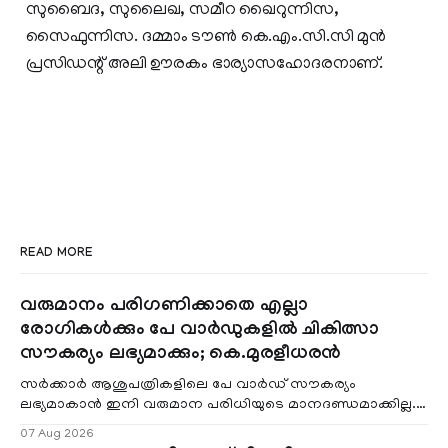
സുബൈദ, സുലൈഖ, സമീറ ഖൈറുന്നിസ,
സൈഫുന്നിസ. ദമ്മാം ടൗണ്‍ കെ.എം.സി.സി മുന്‍
പ്രസിഡന്റ് അലി ഊരകം ഭാര്യാസഹോദരനാണ്.
READ MORE
വരുമാനം പരിഗണിക്കാതെ എല്ലാ
രോഗികൾക്കും പേ വാർഡുകളിൽ ചികിത്സാ
സൗകര്യം ലഭ്യമാക്കും; കെ.മുരളീധരൻ
സർക്കാർ ആശുപത്രികളിലെ പേ വാർഡ് സൗകര്യം
ലഭ്യമാകാൻ ഇനി വരുമാന പരിധിയുടെ മാനദണ്ഡമാക്കില്ല.
വരുമാനം പരിഗണിക്കാതെ എല്ലാ രോഗികൾക്കും പേ വാർഡു
07 Aug 2026