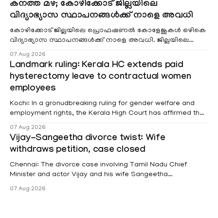
കനത്ത മഴ; കോഴിക്കോട് ജില്ലയിലെ
വിദ്യാഭ്യാസ സ്ഥാപനങ്ങൾക്ക് നാളെ അവധി
കോഴിക്കോട് ജില്ലയിലെ പ്രൊഫഷണൽ കോളേജുകൾ ഒഴികെ
വിദ്യാഭ്യാസ സ്ഥാപനങ്ങൾക്ക് നാളെ അവധി. ജില്ലയിലെ
മലയോര- തീരദേശ മേഖലകളിലും മറ്റും ശക്തമായ മഴയു
07 Aug 2026
Landmark ruling: Kerala HC extends paid
hysterectomy leave to contractual women
employees
Kochi: In a gronudbreaking ruling for gender welfare and
employment rights, the Kerala High Court has affirmed that
female contractual staff employed in government-funded
07 Aug 2026
projects are eligible for paid medical leave following
Vijay-Sangeetha divorce twist: Wife
hysterectomy surgery under the Kerala Service Rules
withdraws petition, case closed
(KSR). The court noted that since essential benefits like
maternity
Chennai: The divorce case involving Tamil Nadu Chief
Minister and actor Vijay and his wife Sangeetha
Sowrnalingam has taken a new turn after Sangeetha
07 Aug 2026
Sowrnalingam has taken a new turn after Sangeetha
reportedly withdrew the divorce petition she had filed
seeking separation from Vijay. Following the withdrawal of