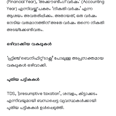
(Financial Year), ‘അക്കൗണ്ടിംഗ് വർഷം’ (Accounting
Year) എന്നിവയ്ക്ക് പകരം ‘നികുതി വർഷം’ എന്ന
ആശയം അവതരിപ്പിക്കും. അതായത്, ഒരു വർഷം
നേടിയ വരുമാനത്തിന് അതേ വർഷം തന്നെ നികുതി
അടയ്‌ക്കേണ്ടിവരും.
ഒഴിവാക്കിയ വകുപ്പുകൾ
‘ഫ്രിഞ്ച് ബെനിഫിറ്റ് ടാക്സ്’ പോലുള്ള അപ്രസക്തമായ
വകുപ്പുകൾ ഒഴിവാക്കി.
പുതിയ പട്ടികകൾ
TDS, ‘presumptive taxation’, ശമ്പളം, കിട്ടാക്കടം
എന്നിവയുമായി ബന്ധപ്പെട്ട വ്യവസ്ഥകൾക്കായി
പുതിയ പട്ടികകൾ ഉൾപ്പെടുത്തി.