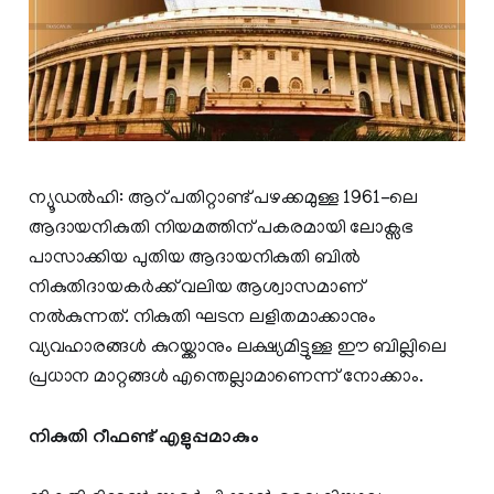
ന്യൂഡൽഹി: ആറ് പതിറ്റാണ്ട് പഴക്കമുള്ള 1961-ലെ
ആദായനികുതി നിയമത്തിന് പകരമായി ലോക്സഭ
പാസാക്കിയ പുതിയ ആദായനികുതി ബിൽ
നികുതിദായകർക്ക് വലിയ ആശ്വാസമാണ്
നൽകുന്നത്. നികുതി ഘടന ലളിതമാക്കാനും
വ്യവഹാരങ്ങൾ കുറയ്ക്കാനും ലക്ഷ്യമിട്ടുള്ള ഈ ബില്ലിലെ
പ്രധാന മാറ്റങ്ങൾ എന്തെല്ലാമാണെന്ന് നോക്കാം.
നികുതി റീഫണ്ട് എളുപ്പമാകും