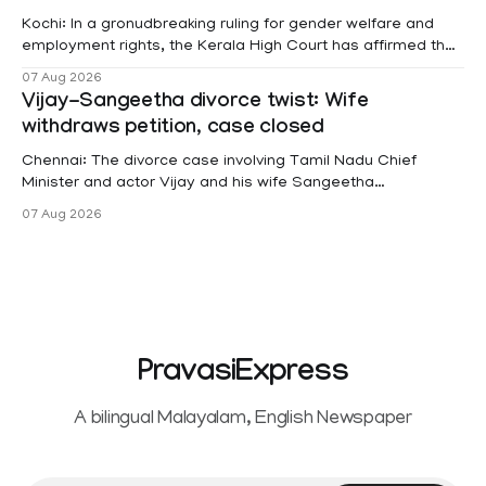
Kochi: In a gronudbreaking ruling for gender welfare and
employment rights, the Kerala High Court has affirmed that
female contractual staff employed in government-funded
07 Aug 2026
projects are eligible for paid medical leave following
Vijay-Sangeetha divorce twist: Wife
hysterectomy surgery under the Kerala Service Rules
withdraws petition, case closed
(KSR). The court noted that since essential benefits like
maternity
Chennai: The divorce case involving Tamil Nadu Chief
Minister and actor Vijay and his wife Sangeetha
Sowrnalingam has taken a new turn after Sangeetha
07 Aug 2026
Sowrnalingam has taken a new turn after Sangeetha
reportedly withdrew the divorce petition she had filed
seeking separation from Vijay. Following the withdrawal of
the petition,
PravasiExpress
A bilingual Malayalam, English Newspaper