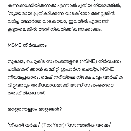
കണക്കാക്കിയിരുന്നത്. എന്നാൽ പുതിയ നിയമത്തിൽ,
‘ന്യായമായ പ്രതീക്ഷിക്കുന്ന വാടക’യോ അല്ലെങ്കിൽ
ലഭിച്ച യഥാർത്ഥ വാടകയോ, ഇവയിൽ ഏതാണ്
കൂടുതലെങ്കിൽ അത് നികുതിക്ക് കണക്കാക്കും.
MSME നിർവചനം
സൂക്ഷ്മ, ചെറുകിട സംരംഭങ്ങളുടെ (MSME) നിർവചനം
പരിഷ്കരിക്കാൻ കമ്മിറ്റി ശുപാർശ ചെയ്തു. MSME
നിയമപ്രകാരം, മെഷിനറിയിലെ നിക്ഷേപവും വാർഷിക
വിറ്റുവരവും അടിസ്ഥാനമാക്കിയാണ് സംരംഭങ്ങളെ
തരംതിരിക്കുന്നത്.
മറ്റെന്തെല്ലാം മാറ്റങ്ങൾ?
‘നികുതി വർഷം’ (Tax Year): ‘സാമ്പത്തിക വർഷം’