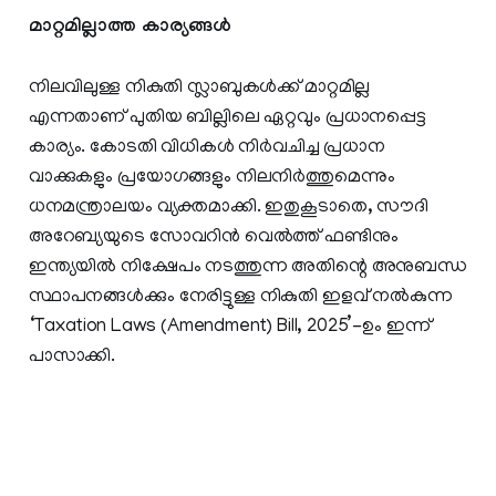
മാറ്റമില്ലാത്ത കാര്യങ്ങൾ
നിലവിലുള്ള നികുതി സ്ലാബുകൾക്ക് മാറ്റമില്ല
എന്നതാണ് പുതിയ ബില്ലിലെ ഏറ്റവും പ്രധാനപ്പെട്ട
കാര്യം. കോടതി വിധികൾ നിർവചിച്ച പ്രധാന
വാക്കുകളും പ്രയോഗങ്ങളും നിലനിർത്തുമെന്നും
ധനമന്ത്രാലയം വ്യക്തമാക്കി. ഇതുകൂടാതെ, സൗദി
അറേബ്യയുടെ സോവറിൻ വെൽത്ത് ഫണ്ടിനും
ഇന്ത്യയിൽ നിക്ഷേപം നടത്തുന്ന അതിന്റെ അനുബന്ധ
സ്ഥാപനങ്ങൾക്കും നേരിട്ടുള്ള നികുതി ഇളവ് നൽകുന്ന
‘Taxation Laws (Amendment) Bill, 2025’-ഉം ഇന്ന്
പാസാക്കി.