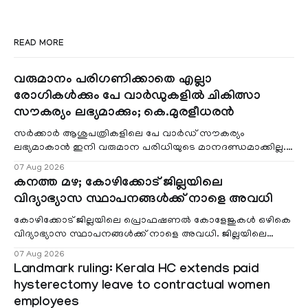
READ MORE
വരുമാനം പരിഗണിക്കാതെ എല്ലാ
രോഗികൾക്കും പേ വാർഡുകളിൽ ചികിത്സാ
സൗകര്യം ലഭ്യമാക്കും; കെ.മുരളീധരൻ
സർക്കാർ ആശുപത്രികളിലെ പേ വാർഡ് സൗകര്യം
ലഭ്യമാകാൻ ഇനി വരുമാന പരിധിയുടെ മാനദണ്ഡമാക്കില്ല.
വരുമാനം പരിഗണിക്കാതെ എല്ലാ രോഗികൾക്കും പേ വാർഡു
07 Aug 2026
കനത്ത മഴ; കോഴിക്കോട് ജില്ലയിലെ
വിദ്യാഭ്യാസ സ്ഥാപനങ്ങൾക്ക് നാളെ അവധി
കോഴിക്കോട് ജില്ലയിലെ പ്രൊഫഷണൽ കോളേജുകൾ ഒഴികെ
വിദ്യാഭ്യാസ സ്ഥാപനങ്ങൾക്ക് നാളെ അവധി. ജില്ലയിലെ
മലയോര- തീരദേശ മേഖലകളിലും മറ്റും ശക്തമായ മഴയു
07 Aug 2026
Landmark ruling: Kerala HC extends paid
hysterectomy leave to contractual women
employees