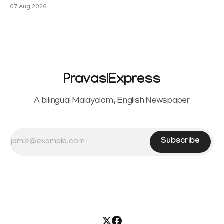
Sowrnalingam has taken a new turn after Sangeetha
07 Aug 2026
Sowrnalingam has taken a new turn after Sangeetha
reportedly withdrew the divorce petition she had filed
seeking separation from Vijay. Following the withdrawal of
the petition,
PravasiExpress
A bilingual Malayalam, English Newspaper
Subscribe