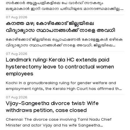
സർക്കാർ ആശുപത്രികളിലെ പേ വാർഡ് സൗകര്യം
ലഭ്യമാകാൻ ഇനി വരുമാന പരിധിയുടെ മാനദണ്ഡമാക്കില്ല.
വരുമാനം പരിഗണിക്കാതെ എല്ലാ രോഗികൾക്കും പേ വാർഡു
07 Aug 2026
കനത്ത മഴ; കോഴിക്കോട് ജില്ലയിലെ
വിദ്യാഭ്യാസ സ്ഥാപനങ്ങൾക്ക് നാളെ അവധി
കോഴിക്കോട് ജില്ലയിലെ പ്രൊഫഷണൽ കോളേജുകൾ ഒഴികെ
വിദ്യാഭ്യാസ സ്ഥാപനങ്ങൾക്ക് നാളെ അവധി. ജില്ലയിലെ
മലയോര- തീരദേശ മേഖലകളിലും മറ്റും ശക്തമായ മഴയു
07 Aug 2026
Landmark ruling: Kerala HC extends paid
hysterectomy leave to contractual women
employees
Kochi: In a gronudbreaking ruling for gender welfare and
employment rights, the Kerala High Court has affirmed that
female contractual staff employed in government-funded
07 Aug 2026
projects are eligible for paid medical leave following
Vijay-Sangeetha divorce twist: Wife
hysterectomy surgery under the Kerala Service Rules
withdraws petition, case closed
(KSR). The court noted that since essential benefits like
maternity
Chennai: The divorce case involving Tamil Nadu Chief
Minister and actor Vijay and his wife Sangeetha