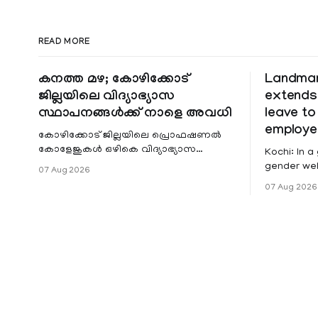
READ MORE
കനത്ത മഴ; കോഴിക്കോട്
Landmark
ജില്ലയിലെ വിദ്യാഭ്യാസ
extends
സ്ഥാപനങ്ങൾക്ക് നാളെ അവധി
leave t
employe
കോഴിക്കോട് ജില്ലയിലെ പ്രൊഫഷണൽ
കോളേജുകൾ ഒഴികെ വിദ്യാഭ്യാസ
Kochi: In a
സ്ഥാപനങ്ങൾക്ക് നാളെ അവധി.
gender wel
07 Aug 2026
ജില്ലയിലെ മലയോര- തീരദേശ
the Kerala
07 Aug 2026
മേഖലകളിലും മറ്റും ശക്തമായ മഴയു
female con
government
for paid me
hysterecto
Service Rules (KSR
that since 
maternity