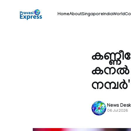
Home
About
Singapore
India
World
Co
കണ്ണീ
കനൽ ബ
നമ്പർ'
News Des
06 Jul 2026