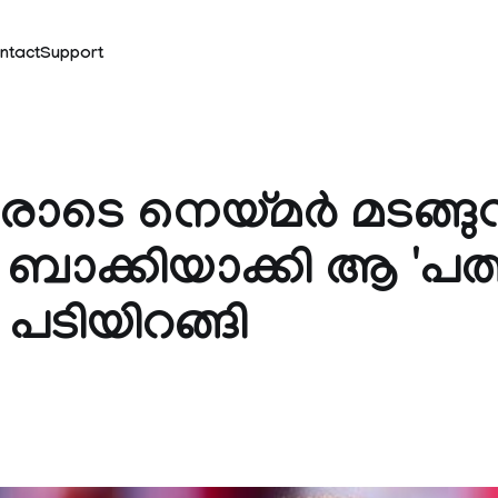
ntact
Support
രോടെ നെയ്മർ മടങ്ങുന്
ാക്കിയാക്കി ആ 'പത
 പടിയിറങ്ങി
k