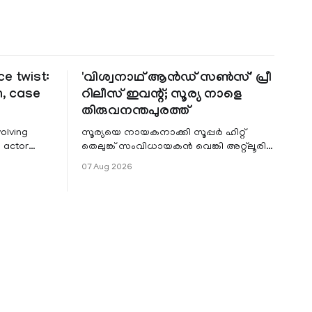
e twist:
'വിശ്വനാഥ് ആൻഡ് സൺസ്' പ്രീ
n, case
റിലീസ് ഇവന്റ്; സൂര്യ നാളെ
തിരുവനന്തപുരത്ത്
olving
സൂര്യയെ നായകനാക്കി സൂപ്പർ ഹിറ്റ്
 actor
തെലുങ്ക് സംവിധായകൻ വെങ്കി അറ്റ്ലൂരി
ഒരുക്കുന്ന 'വിശ്വനാഥ് ആൻഡ് സൺസ്'
07 Aug 2026
w turn
കേരളത്തിലെ പ്രീ റിലീസ്
am has
etha
ce petition
ion from