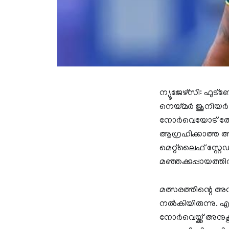
ന്യൂജേഴ്സി: ഫുട
നെയ്മർ ജൂനിയർ അന
നോർവെയോട് തോറ്
ആഗ്രഹിക്കാത്ത ആ
മെറ്റ്‌ലൈഫ് സ്റ
മഞ്ഞക്കുപ്പായത്തി
മത്സരത്തിന്റെ അ
നൽകിയിരുന്നു. 
നോർവെയ്ക്ക് അനു