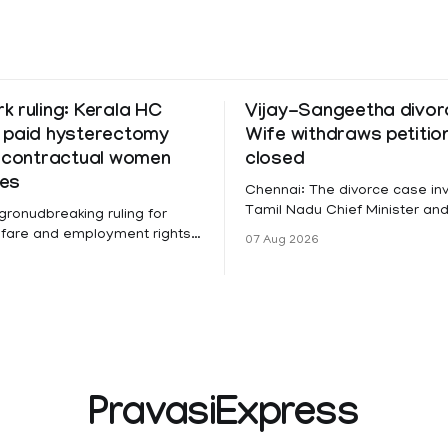
 ruling: Kerala HC
Vijay-Sangeetha divorc
 paid hysterectomy
Wife withdraws petitio
o contractual women
closed
es
Chennai: The divorce case inv
Tamil Nadu Chief Minister and
 gronudbreaking ruling for
Vijay and his wife Sangeetha
fare and employment rights,
07 Aug 2026
Sowrnalingam has taken a ne
 High Court has affirmed that
after Sangeetha Sowrnaling
tractual staff employed in
taken a new turn after Sange
-funded projects are eligible
reportedly withdrew the divor
dical leave following
she had filed seeking separat
my surgery under the Kerala
Vijay. Following the withdrawal of the
). The court noted
petition,
essential benefits like
PravasiExpress