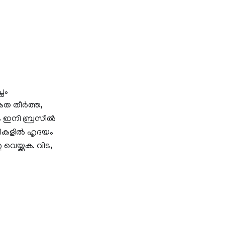
നം
കത തീർത്ത,
യം ഇനി ബ്രസീൽ
വികളിൽ ഹൃദയം
യ്ക്കുക. വിട,