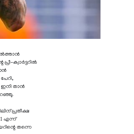
സുൽത്താൻ
്രീ-ക്വാർട്ടറിൽ
കാൻ
 പേറി,
ർ, ഇനി താൻ
റഞ്ഞു.
ിന് പ്രതീക്ഷ
 എന്ന്
റിന്റെ തന്നെ