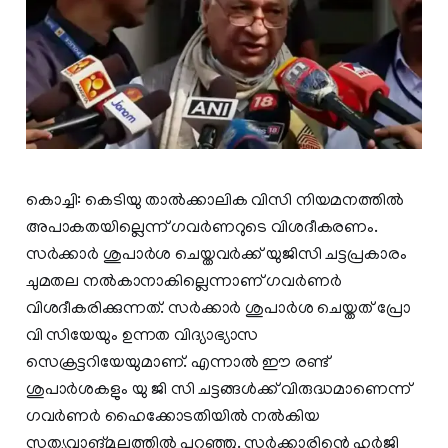
കൊച്ചി: കെടിയു താൽക്കാലിക വിസി നിയമനത്തില്‍
അപാകതയില്ലെന്ന് ഗവർണറുടെ വിശദീകരണം.
സർക്കാർ ശുപാർശ ചെയ്തവർക്ക് യുജിസി ചട്ടപ്രകാരം
ചുമതല നൽകാനാകില്ലെന്നാണ് ഗവർണര്‍
വിശദീകരിക്കുന്നത്. സർക്കാർ ശുപാർശ ചെയ്തത് പ്രോ
വി സിയേയും ഉന്നത വിദ്യാഭ്യാസ
സെക്രട്ടറിയേയുമാണ്. എന്നാൽ ഈ രണ്ട്
ശുപാർശകളും യു ജി സി ചട്ടങ്ങൾക്ക് വിരുദ്ധമാണെന്ന്
ഗവർണർ ഹൈക്കോടതിയിൽ നല്‍കിയ
സത്യവാങ്മൂലത്തില്‍ പറഞ്ഞു. സർക്കാരിന്റെ ഹർജി