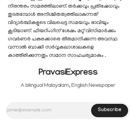
നിരന്തരം സമരത്തിലാണ്. തര്‍ക്കവും പ്രതിഷേധവും
തുടരുമ്പോൾ അനിശ്ചിതത്വത്തിലാകുന്നത്
വിദ്യാര്‍ത്ഥികളുടെ വിലപ്പെട്ട സമയവും ഭാവിയും
കൂടിയാണ്. ഹിയറിംഗിന് ശേഷം മറ്റ് വിസിമാര്‍ക്കും
ഗവര്‍ണര്‍ പകരക്കാരെ തീരുമാനിക്കുന്ന അവസ്ഥ
വന്നാൽ ബാക്കി സര്‍വ്വകലാശാലകളെ
കാത്തിരിക്കുന്നതും സമാന സാഹചര്യമാകും .
PravasiExpress
A bilingual Malayalam, English Newspaper
Subscribe