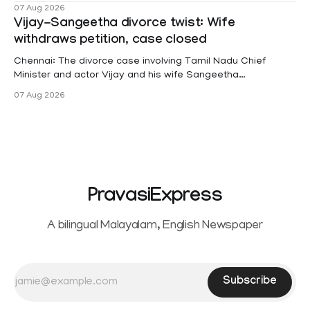
female contractual staff employed in government-funded
07 Aug 2026
projects are eligible for paid medical leave following
Vijay-Sangeetha divorce twist: Wife
hysterectomy surgery under the Kerala Service Rules
withdraws petition, case closed
(KSR). The court noted that since essential benefits like
maternity
Chennai: The divorce case involving Tamil Nadu Chief
Minister and actor Vijay and his wife Sangeetha
Sowrnalingam has taken a new turn after Sangeetha
07 Aug 2026
Sowrnalingam has taken a new turn after Sangeetha
reportedly withdrew the divorce petition she had filed
seeking separation from Vijay. Following the withdrawal of
the petition,
PravasiExpress
A bilingual Malayalam, English Newspaper
Subscribe