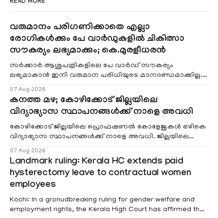
READ MORE
വരുമാനം പരിഗണിക്കാതെ എല്ലാ
രോഗികൾക്കും പേ വാർഡുകളിൽ ചികിത്സാ
സൗകര്യം ലഭ്യമാക്കും; കെ.മുരളീധരൻ
സർക്കാർ ആശുപത്രികളിലെ പേ വാർഡ് സൗകര്യം
ലഭ്യമാകാൻ ഇനി വരുമാന പരിധിയുടെ മാനദണ്ഡമാക്കില്ല.
വരുമാനം പരിഗണിക്കാതെ എല്ലാ രോഗികൾക്കും പേ വാർഡു
07 Aug 2026
കനത്ത മഴ; കോഴിക്കോട് ജില്ലയിലെ
വിദ്യാഭ്യാസ സ്ഥാപനങ്ങൾക്ക് നാളെ അവധി
കോഴിക്കോട് ജില്ലയിലെ പ്രൊഫഷണൽ കോളേജുകൾ ഒഴികെ
വിദ്യാഭ്യാസ സ്ഥാപനങ്ങൾക്ക് നാളെ അവധി. ജില്ലയിലെ
മലയോര- തീരദേശ മേഖലകളിലും മറ്റും ശക്തമായ മഴയു
07 Aug 2026
Landmark ruling: Kerala HC extends paid
hysterectomy leave to contractual women
employees
Kochi: In a gronudbreaking ruling for gender welfare and
employment rights, the Kerala High Court has affirmed that