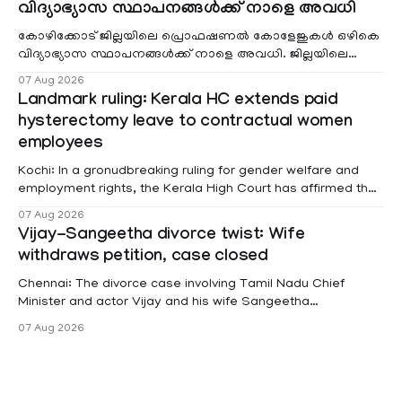
വിദ്യാഭ്യാസ സ്ഥാപനങ്ങൾക്ക് നാളെ അവധി
കോഴിക്കോട് ജില്ലയിലെ പ്രൊഫഷണൽ കോളേജുകൾ ഒഴികെ
വിദ്യാഭ്യാസ സ്ഥാപനങ്ങൾക്ക് നാളെ അവധി. ജില്ലയിലെ
മലയോര- തീരദേശ മേഖലകളിലും മറ്റും ശക്തമായ മഴയു
07 Aug 2026
Landmark ruling: Kerala HC extends paid
hysterectomy leave to contractual women
employees
Kochi: In a gronudbreaking ruling for gender welfare and
employment rights, the Kerala High Court has affirmed that
female contractual staff employed in government-funded
07 Aug 2026
projects are eligible for paid medical leave following
Vijay-Sangeetha divorce twist: Wife
hysterectomy surgery under the Kerala Service Rules
withdraws petition, case closed
(KSR). The court noted that since essential benefits like
maternity
Chennai: The divorce case involving Tamil Nadu Chief
Minister and actor Vijay and his wife Sangeetha
Sowrnalingam has taken a new turn after Sangeetha
07 Aug 2026
Sowrnalingam has taken a new turn after Sangeetha
reportedly withdrew the divorce petition she had filed
seeking separation from Vijay. Following the withdrawal of
the petition,