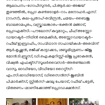
ആലാപനം-ഗോപീസുന്ദര്‍, പി.ആര്‍.ഓ-അജയ്
തുണ്ടത്തില്‍, പ്രൊ: കണ്‍ട്രോളര്‍-റാം മനോഹര്‍.എസ്.
(റാംസ്), കല-പ്രതാപ്-രവീന്ദ്രന്‍, ചമയം-ബൈജു
ബാലരാമപുരം, വസ്ത്രാലങ്കാരം-ഭക്തന്‍ മങ്ങാട്,
പ്രൊ:എക്‌സി.-പൗലോസ് കുറുമാറ്റം, ചീഫ് അസ്സോ:
ഡയറക്ടര്‍-നിധിന്‍ മൈക്കിള്‍, അസ്സോ:ഡയറക്ടര്‍-
റഫീഖ് ഇബ്രാഹിം, സംവിധാന സഹായികള്‍-അരവിന്ദ്
ആര്‍.കൃഷ്ണന്‍, രജീഷ് കാട്ടാക്കട, ശബ്ദമിശ്രണം-ജിജു
മോന്‍.ടി.ബ്രൂസ്, ഡി.ഐ.കളറിസ്റ്റ്-ലിജു പ്രഭാകരന്‍,
വിഷ്വല്‍ എഫക്ട്‌സ് സൂപ്പര്‍വൈസര്‍-അരുണ്‍ലാല്‍
വാസു, ഓഡിയോ, വീഡിയോ റൈറ്റ്‌സ്-
എം.സി.ഓഡിയോസ്, ഡിസൈന്‍സ്-ജുബിന്‍
പി.മാര്‍ക്‌സ്, സ്റ്റില്‍സ്-ഷാലു പേയാട്, റഫീഖ് പട്ടേരി,
വിതരണം-മാണിക്കോത്ത് പ്രൊഡക്ഷന്‍സ്.