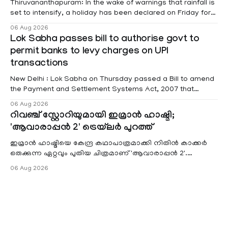
Thiruvananthapuram: In the wake of warnings that rainfall is
set to intensify, a holiday has been declared on Friday for
educational institutions across Pathanamthitta, Alappuzha,
06 Aug 2026
Kottayam, Wayanad and Kasaragod districts. Meanwhile, a
Lok Sabha passes bill to authorise govt to
red alert remains in place on Thursday for Kottayam,
permit banks to levy charges on UPI
Pathanamtitta and Idukki districts. Following a red alert on
transactions
New Delhi : Lok Sabha on Thursday passed a Bill to amend
the Payment and Settlement Systems Act, 2007 that
authorises the government to permit banks and other
06 Aug 2026
service providers to levy charges on payments through
റിവഞ്ച് സ്റ്റോറിയുമായി ഇമ്രാൻ ഹാഷ്മി;
unified payments interface (UPI) and other notified
'ആവാരാപ്പൻ 2' ട്രെയ്‌ലർ പുറത്ത്
electronic payment modes. The amendment passed by the
ഇമ്രാൻ ഹാഷ്മിയെ കേന്ദ്ര കഥാപാത്രമാക്കി നിതിൻ കാക്കർ
ഒരുക്കുന്ന ഏറ്റവും പുതിയ ചിത്രമാണ് 'ആവാരാപ്പൻ 2'.
ഐഎംഡിബി പട്ടിക
06 Aug 2026