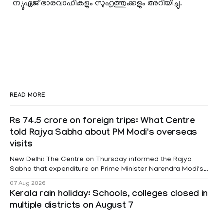
ന്യൂഏജ് ഭാരവാഹികളും സുഹൃത്തുക്കളും അറിയിച്ചു.
READ MORE
Rs 74.5 crore on foreign trips: What Centre
told Rajya Sabha about PM Modi's overseas
visits
New Delhi: The Centre on Thursday informed the Rajya
Sabha that expenditure on Prime Minister Narendra Modi's
foreign visits has crossed ₹74.5 crore in 2026 so far. The
07 Aug 2026
information was provided by Minister of State for External
Kerala rain holiday: Schools, colleges closed in
Affairs Pabitra Margherita in a written reply to questions
multiple districts on August 7
raised