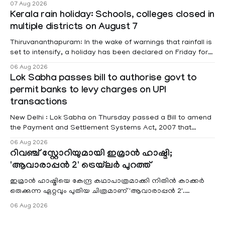
07 Aug 2026
information was provided by Minister of State for External
Kerala rain holiday: Schools, colleges closed in
Affairs Pabitra Margherita in a written reply to questions
multiple districts on August 7
raised
Thiruvananthapuram: In the wake of warnings that rainfall is
set to intensify, a holiday has been declared on Friday for
educational institutions across Pathanamthitta, Alappuzha,
06 Aug 2026
Kottayam, Wayanad and Kasaragod districts. Meanwhile, a
Lok Sabha passes bill to authorise govt to
red alert remains in place on Thursday for Kottayam,
permit banks to levy charges on UPI
Pathanamtitta and Idukki districts. Following a red alert on
transactions
New Delhi : Lok Sabha on Thursday passed a Bill to amend
the Payment and Settlement Systems Act, 2007 that
authorises the government to permit banks and other
06 Aug 2026
service providers to levy charges on payments through
റിവഞ്ച് സ്റ്റോറിയുമായി ഇമ്രാൻ ഹാഷ്മി;
unified payments interface (UPI) and other notified
'ആവാരാപ്പൻ 2' ട്രെയ്‌ലർ പുറത്ത്
electronic payment modes. The amendment passed by the
ഇമ്രാൻ ഹാഷ്മിയെ കേന്ദ്ര കഥാപാത്രമാക്കി നിതിൻ കാക്കർ
ഒരുക്കുന്ന ഏറ്റവും പുതിയ ചിത്രമാണ് 'ആവാരാപ്പൻ 2'.
ഐഎംഡിബി പട്ടിക
06 Aug 2026