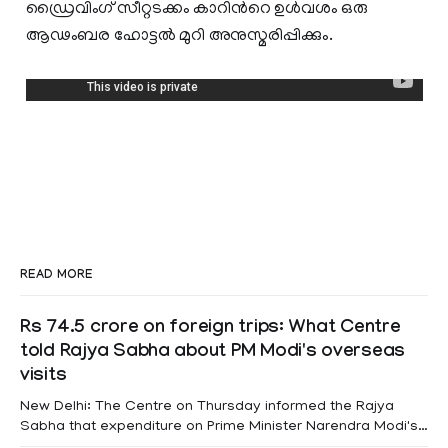
ഡ്രൈവിംഗ് സീറ്റടക്കം കാറിന്‍റെ ഉള്‍വശം ഒരു
ആഢംബര ഹോട്ടല്‍ മുറി അനുസ്മരിപ്പിക്കും.
READ MORE
Rs 74.5 crore on foreign trips: What Centre
told Rajya Sabha about PM Modi's overseas
visits
New Delhi: The Centre on Thursday informed the Rajya
Sabha that expenditure on Prime Minister Narendra Modi's
foreign visits has crossed ₹74.5 crore in 2026 so far. The