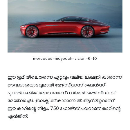
mercedes-maybach-vision-6-10
ഈ ഭൂമിയിലെതന്നെ ഏറ്റവും വലിയ ലക്ഷ്വറി കാറെന്ന
അവകാശവാദവുമായി മേഴ്സിഡസ് ബെന്‍സ്
പുറത്തിറക്കിയ മോഡലാണ് ദ വിഷന്‍ മെഴ്സിഡസ്
മേയ്ബാച്ച്6. ഇലക്ട്രിക്ക് കാറാണിത്. ആറ് മീറ്ററാണ്
ഈ കാറിന്റെ നീളം. 750 ഹോഴ്സ് പവറാണ് കാറിന്റെ
എന്‍ജിന്.