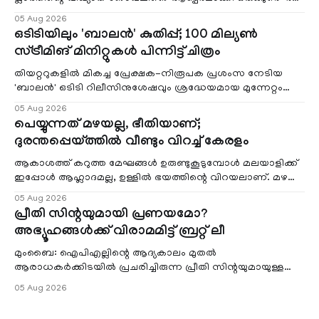
ബെൽ ജാർ' എന്ന ചിത്രത്തി
05 Aug 2026
ഒടിടിയിലും 'ബാലൻ' കുതിപ്പ്; 100 മില്യൺ
സ്ട്രീമിങ് മിനിറ്റുകൾ പിന്നിട്ട് ചിത്രം
തിയറ്ററുകളിൽ മികച്ച പ്രേക്ഷക-നിരൂപക പ്രശംസ നേടിയ
'ബാലൻ' ഒടിടി റിലീസിനുശേഷവും ശ്രദ്ധേയമായ മുന്നേറ്റം
തുടരുന്നു. സീ5-ൽ
05 Aug 2026
പെയ്യുന്നത് മഴയല്ല, ഭീതിയാണ്;
ദുരന്തപ്പെയ്ത്തിൽ വീണ്ടും വിറച്ച് കേരളം
ആകാശത്ത് കറുത്ത മേഘങ്ങൾ ഉരുണ്ടുകൂടുമ്പോൾ മലയാളിക്ക്
ഇപ്പോൾ ആഹ്ലാദമല്ല, ഉള്ളിൽ ഭയത്തിന്റെ വിറയലാണ്. മഴ
ഒരുകാലത്ത് സമൃദ്ധിയുടെയും പ്
05 Aug 2026
പ്രീതി സിന്റയുമായി പ്രണയമോ?
അഭ്യൂഹങ്ങൾക്ക് വിരാമമിട്ട് ബ്രറ്റ് ലീ
മുംബൈ: ഐപിഎല്ലിന്റെ ആദ്യകാലം മുതൽ
ആരാധകർക്കിടയിൽ പ്രചരിച്ചിരുന്ന പ്രീതി സിന്റയുമായുള്ള
പ്രണയ അഭ്യൂഹങ്ങൾ തള്ളി മുൻ ഓസ്ട്രേലിയൻ പേ
05 Aug 2026