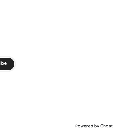
PI) and
ment
ssed by the
ibe
Powered by
Ghost