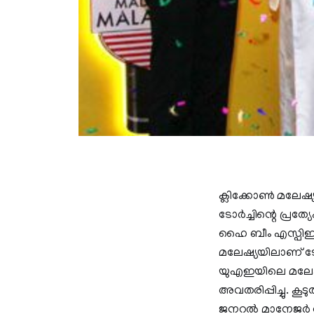
ക്ലിക്കോൺ മലേഷ്
ടോർച്ചിന്റെ പ്രത
ഹൈ ബീം എസ്പിഇ 
മലേഷ്യയിലാണ് ടോ
യുഎഇയിലെ മലേഷ
അവതരിപ്പിച്ചു. ക
ജനറൽ മാനേജർ വിന