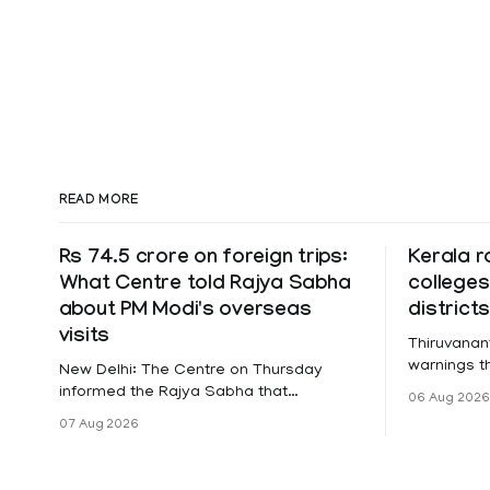
READ MORE
Rs 74.5 crore on foreign trips:
Kerala r
What Centre told Rajya Sabha
colleges
about PM Modi's overseas
district
visits
Thiruvanan
warnings tha
New Delhi: The Centre on Thursday
a holiday 
informed the Rajya Sabha that
06 Aug 2026
Friday for 
expenditure on Prime Minister Narendra
07 Aug 2026
Pathanamth
Modi's foreign visits has crossed ₹74.5
Wayanad an
crore in 2026 so far. The information
Meanwhile,
was provided by Minister of State for