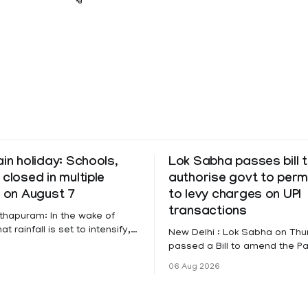
ain holiday: Schools,
Lok Sabha passes bill 
 closed in multiple
authorise govt to perm
s on August 7
to levy charges on UPI
transactions
thapuram: In the wake of
t rainfall is set to intensify,
New Delhi : Lok Sabha on Th
has been declared on
passed a Bill to amend the 
educational institutions across
Settlement Systems Act, 200
06 Aug 2026
itta, Alappuzha, Kottayam,
authorises the government to
d Kasaragod districts.
banks and other service provi
 a red alert remains in place
levy charges on payments th