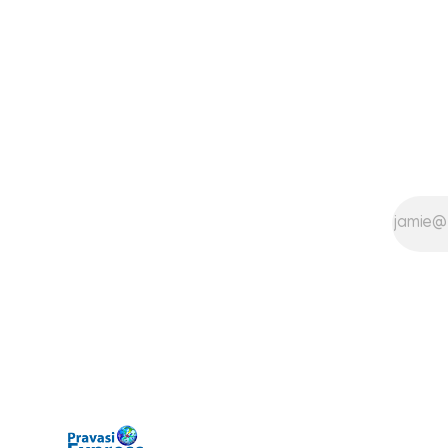
on Thursda
External Affairs Pabitra Margherita in a
Pathanamtit
written reply to questions raised
Following a