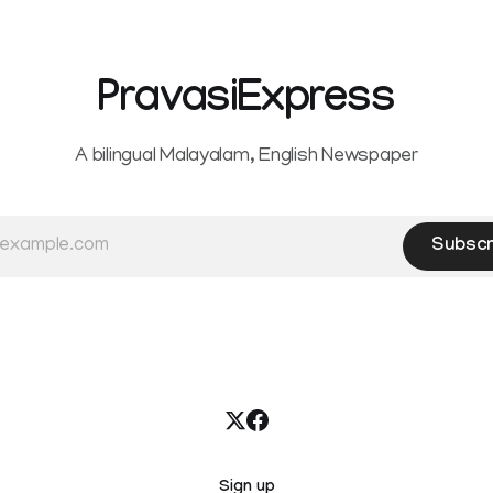
y for Kottayam,
unified payments interface (U
ta and Idukki districts.
other notified electronic pay
 red alert on
modes. The amendment pa
PravasiExpress
A bilingual Malayalam, English Newspaper
Subscr
Sign up