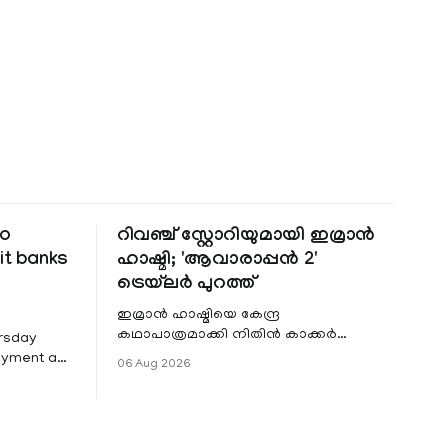
to
റിവഞ്ച് സ്റ്റോറിയുമായി ഇമ്രാൻ
it banks
ഹാഷ്മി; 'ആവാരാപ്പൻ 2'
ട്രെയ്‌ലർ പുറത്ത്
ഇമ്രാൻ ഹാഷ്മിയെ കേന്ദ്ര
കഥാപാത്രമാക്കി നിതിൻ കാക്കർ
ursday
ഒരുക്കുന്ന ഏറ്റവും പുതിയ ചിത്രമാണ്
Payment and
06 Aug 2026
'ആവാരാപ്പൻ 2'. ഐഎംഡിബി പട്ടിക
7 that
 permit
ders to
rough