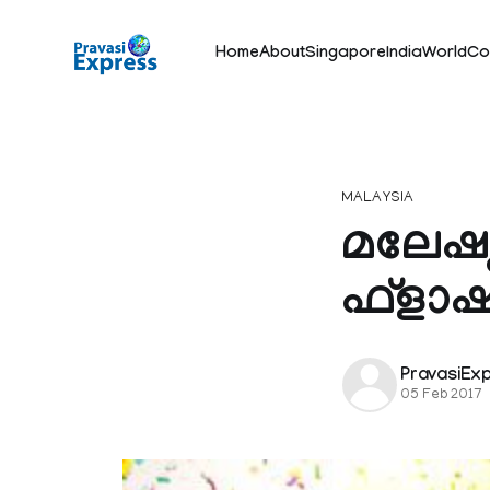
Home
About
Singapore
India
World
Co
MALAYSIA
മലേഷ്യ
ഫ്‌ളാഷ
PravasiEx
05 Feb 2017