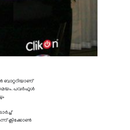
ൺ ബാറ്ററിയാണ്
്ന സമയം. പവർഫുൾ
ും
ച്ച്
്ന് ക്ലിക്കോൺ