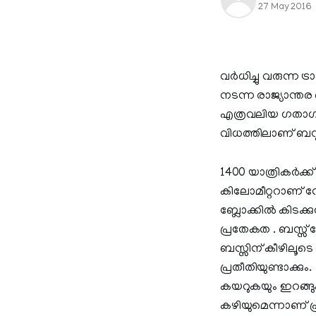
27 May 2016
വര്‍ധിച്ചു വരുന്ന
നടന്ന രാജ്യാന്ത
എത്രവലിയ ഗതാഗത 
വിധത്തിലാണ് ബസ്സ
1400 യാത്രികര്‍ക്ക
കിലോമീറ്ററാണ് വേഗ
ബ്ലോക്കില്‍ കിടക
പ്രതേകത . ബസ്സ് റോ
ബസ്സിന് കീഴിലൂടെ
പ്രതീതിയുണ്ടാക്കും
കയറുകയും ഇറങ്ങുക
കഴിയുമെന്നാണ് പ്ര