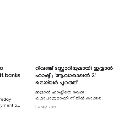
to
റിവഞ്ച് സ്റ്റോറിയുമായി ഇമ്രാൻ
it banks
ഹാഷ്മി; 'ആവാരാപ്പൻ 2'
ട്രെയ്‌ലർ പുറത്ത്
ഇമ്രാൻ ഹാഷ്മിയെ കേന്ദ്ര
കഥാപാത്രമാക്കി നിതിൻ കാക്കർ
ursday
ഒരുക്കുന്ന ഏറ്റവും പുതിയ ചിത്രമാണ്
Payment and
06 Aug 2026
'ആവാരാപ്പൻ 2'. ഐഎംഡിബി പട്ടിക
7 that
 permit
ders to
rough