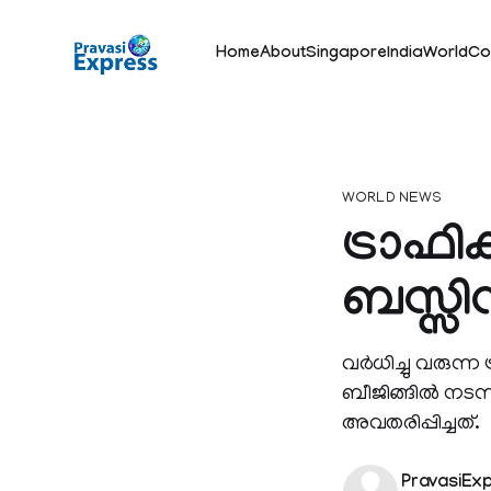
Home
About
Singapore
India
World
Co
WORLD NEWS
ട്രാഫിക
ബസ്സിന
വര്‍ധിച്ചു വരുന
ബീജിങ്ങില്‍ നട
അവതരിപ്പിച്ചത്.
PravasiEx