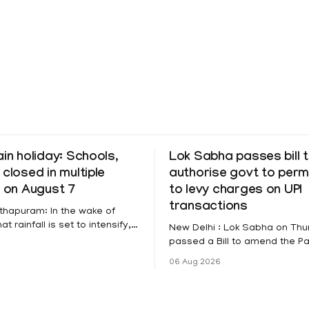
ain holiday: Schools,
Lok Sabha passes bill 
 closed in multiple
authorise govt to perm
s on August 7
to levy charges on UPI
transactions
thapuram: In the wake of
t rainfall is set to intensify,
New Delhi : Lok Sabha on Th
has been declared on
passed a Bill to amend the 
educational institutions across
Settlement Systems Act, 200
06 Aug 2026
itta, Alappuzha, Kottayam,
authorises the government to
d Kasaragod districts.
banks and other service provi
 a red alert remains in place
levy charges on payments th
y for Kottayam,