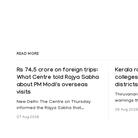
READ MORE
Rs 74.5 crore on foreign trips:
Kerala r
What Centre told Rajya Sabha
colleges
about PM Modi's overseas
district
visits
Thiruvanan
warnings tha
New Delhi: The Centre on Thursday
a holiday 
informed the Rajya Sabha that
06 Aug 2026
Friday for 
expenditure on Prime Minister Narendra
07 Aug 2026
Pathanamth
Modi's foreign visits has crossed ₹74.5
Wayanad an
crore in 2026 so far. The information
Meanwhile,
was provided by Minister of State for
on Thursda