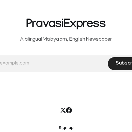
unified payments interface (U
ta and Idukki districts.
other notified electronic pay
 red alert on
modes. The amendment pa
PravasiExpress
A bilingual Malayalam, English Newspaper
Subscr
Sign up