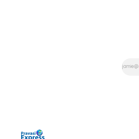
External Affairs Pabitra Margherita in a
Pathanamtit
written reply to questions raised
Following a