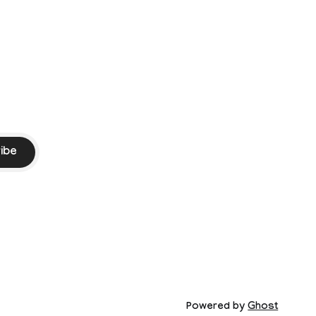
PI) and
ment
ssed by the
ibe
Powered by
Ghost