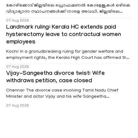
കോഴിക്കോട് ജില്ലയിലെ പ്രൊഫഷണൽ കോളേജുകൾ ഒഴികെ
വിദ്യാഭ്യാസ സ്ഥാപനങ്ങൾക്ക് നാളെ അവധി. ജില്ലയിലെ
മലയോര- തീരദേശ മേഖലകളിലും മറ്റും ശക്തമായ മഴയു
07 Aug 2026
Landmark ruling: Kerala HC extends paid
hysterectomy leave to contractual women
employees
Kochi: In a gronudbreaking ruling for gender welfare and
employment rights, the Kerala High Court has affirmed that
female contractual staff employed in government-funded
07 Aug 2026
projects are eligible for paid medical leave following
Vijay-Sangeetha divorce twist: Wife
hysterectomy surgery under the Kerala Service Rules
withdraws petition, case closed
(KSR). The court noted that since essential benefits like
maternity
Chennai: The divorce case involving Tamil Nadu Chief
Minister and actor Vijay and his wife Sangeetha
Sowrnalingam has taken a new turn after Sangeetha
07 Aug 2026
Sowrnalingam has taken a new turn after Sangeetha
reportedly withdrew the divorce petition she had filed
seeking separation from Vijay. Following the withdrawal of
the petition,