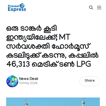
ഒരു ടാങ്കർ കൂടി
ഇന്ത്യയിലേക്ക്; MT
സർവശക്തി ഹോർമൂസ്
കടലിടുക്ക് കടന്നു, കപ്പലിൽ
46,313 മെട്രിക് ടൺ LPG
News Desk
Share
03 May 2026