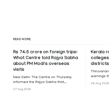
READ MORE
Rs 74.5 crore on foreign trips:
Kerala r
What Centre told Rajya Sabha
colleges
about PM Modi's overseas
district
visits
Thiruvanan
warnings tha
New Delhi: The Centre on Thursday
a holiday 
informed the Rajya Sabha that
06 Aug 2026
Friday for 
expenditure on Prime Minister Narendra
07 Aug 2026
Pathanamth
Modi's foreign visits has crossed ₹74.5
Wayanad an
crore in 2026 so far. The information
Meanwhile,
was provided by Minister of State for
on Thursda
External Affairs Pabitra Margherita in a