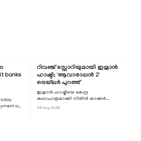
to
റിവഞ്ച് സ്റ്റോറിയുമായി ഇമ്രാൻ
it banks
ഹാഷ്മി; 'ആവാരാപ്പൻ 2'
ട്രെയ്‌ലർ പുറത്ത്
ഇമ്രാൻ ഹാഷ്മിയെ കേന്ദ്ര
കഥാപാത്രമാക്കി നിതിൻ കാക്കർ
ursday
ഒരുക്കുന്ന ഏറ്റവും പുതിയ ചിത്രമാണ്
Payment and
06 Aug 2026
'ആവാരാപ്പൻ 2'. ഐഎംഡിബി പട്ടിക
7 that
 permit
ders to
rough
PI) and