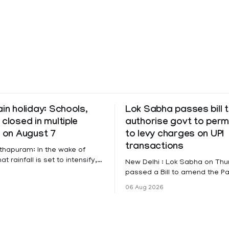
ain holiday: Schools,
Lok Sabha passes bill 
 closed in multiple
authorise govt to perm
s on August 7
to levy charges on UPI
transactions
thapuram: In the wake of
t rainfall is set to intensify,
New Delhi : Lok Sabha on Th
has been declared on
passed a Bill to amend the 
educational institutions across
Settlement Systems Act, 200
06 Aug 2026
itta, Alappuzha, Kottayam,
authorises the government to
d Kasaragod districts.
banks and other service provi
 a red alert remains in place
levy charges on payments th
y for Kottayam,
unified payments interface (U