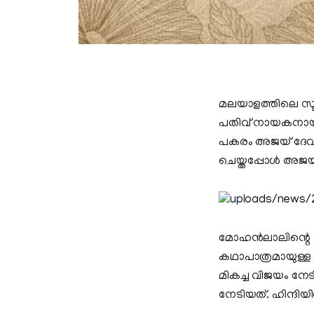
മലയാളത്തിലെ സൂപ്പര്
പതിവ് നായകനായ അക്
പകരം അജയ് ദേവ്ഗണ്
ചെയ്തപ്പോള്‍ അജയ
മോഹന്‍ലാലിന്റെ 
കഥാപാത്രമായുള്ള 
മികച്ച വിജയം നേട
നേടിയത്. ഹിന്ദിയില