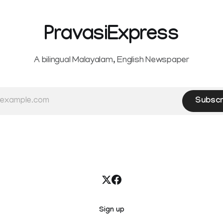
ta and Idukki districts.
other notified electronic pay
 red alert on
modes. The amendment pa
PravasiExpress
A bilingual Malayalam, English Newspaper
Subscr
Sign up