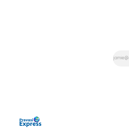
Pathanamtit
written reply to questions raised
Following a