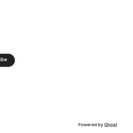
ment
ssed by the
ibe
Powered by
Ghost