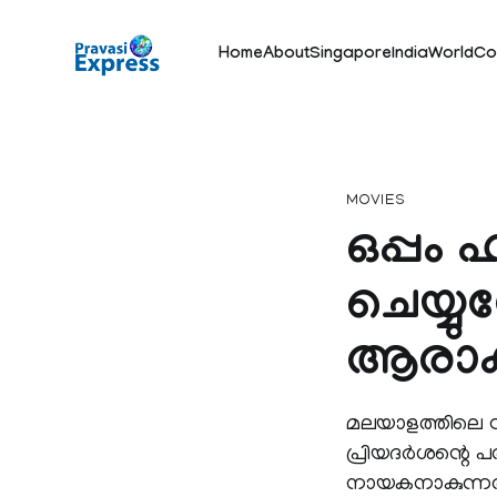
Home
About
Singapore
India
World
Co
MOVIES
ഒപ്പം ഹ
ചെയ്യ
ആരാകു
മലയാളത്തിലെ സൂപ്പ
പ്രിയദര്‍ശന്റെ പ
നായകനാകുന്നത