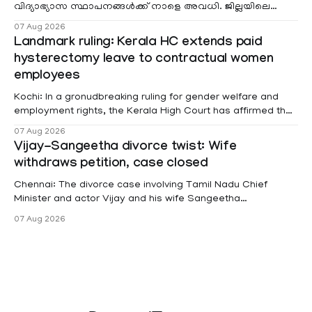
വിദ്യാഭ്യാസ സ്ഥാപനങ്ങൾക്ക് നാളെ അവധി. ജില്ലയിലെ
മലയോര- തീരദേശ മേഖലകളിലും മറ്റും ശക്തമായ മഴയു
07 Aug 2026
Landmark ruling: Kerala HC extends paid
hysterectomy leave to contractual women
employees
Kochi: In a gronudbreaking ruling for gender welfare and
employment rights, the Kerala High Court has affirmed that
female contractual staff employed in government-funded
07 Aug 2026
projects are eligible for paid medical leave following
Vijay-Sangeetha divorce twist: Wife
hysterectomy surgery under the Kerala Service Rules
withdraws petition, case closed
(KSR). The court noted that since essential benefits like
maternity
Chennai: The divorce case involving Tamil Nadu Chief
Minister and actor Vijay and his wife Sangeetha
Sowrnalingam has taken a new turn after Sangeetha
07 Aug 2026
Sowrnalingam has taken a new turn after Sangeetha
reportedly withdrew the divorce petition she had filed
seeking separation from Vijay. Following the withdrawal of
the petition,