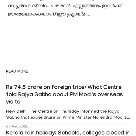
സ്വപ്നങ്ങള്‍ക്ക് നിറം പകരാന്‍..എല്ലാത്തിനും ഇവര്‍ക്ക്
ഊര്‍ജ്ജമാകുകയാണ് ഈ കൂട്ടായ്മ....
READ MORE
Rs 74.5 crore on foreign trips: What Centre
told Rajya Sabha about PM Modi's overseas
visits
New Delhi: The Centre on Thursday informed the Rajya
Sabha that expenditure on Prime Minister Narendra Modi's
foreign visits has crossed ₹74.5 crore in 2026 so far. The
07 Aug 2026
information was provided by Minister of State for External
Kerala rain holiday: Schools, colleges closed in
Affairs Pabitra Margherita in a written reply to questions