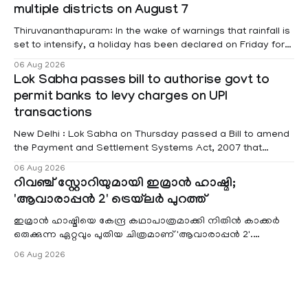
multiple districts on August 7
raised
Thiruvananthapuram: In the wake of warnings that rainfall is
set to intensify, a holiday has been declared on Friday for
educational institutions across Pathanamthitta, Alappuzha,
06 Aug 2026
Kottayam, Wayanad and Kasaragod districts. Meanwhile, a
Lok Sabha passes bill to authorise govt to
red alert remains in place on Thursday for Kottayam,
permit banks to levy charges on UPI
Pathanamtitta and Idukki districts. Following a red alert on
transactions
New Delhi : Lok Sabha on Thursday passed a Bill to amend
the Payment and Settlement Systems Act, 2007 that
authorises the government to permit banks and other
06 Aug 2026
service providers to levy charges on payments through
റിവഞ്ച് സ്റ്റോറിയുമായി ഇമ്രാൻ ഹാഷ്മി;
unified payments interface (UPI) and other notified
'ആവാരാപ്പൻ 2' ട്രെയ്‌ലർ പുറത്ത്
electronic payment modes. The amendment passed by the
ഇമ്രാൻ ഹാഷ്മിയെ കേന്ദ്ര കഥാപാത്രമാക്കി നിതിൻ കാക്കർ
ഒരുക്കുന്ന ഏറ്റവും പുതിയ ചിത്രമാണ് 'ആവാരാപ്പൻ 2'.
ഐഎംഡിബി പട്ടിക
06 Aug 2026