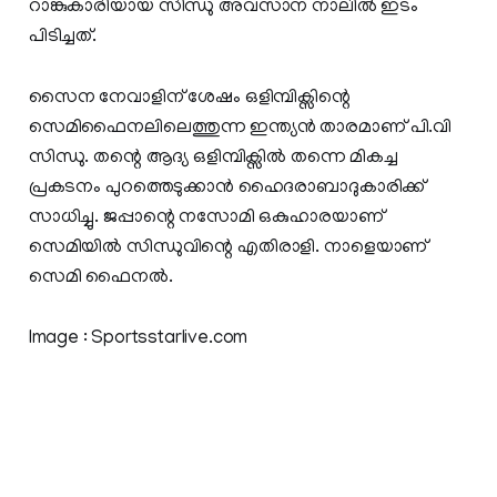
റാങ്കുകാരിയായ സിന്ധു അവസാന നാലിൽ ഇടം
പിടിച്ചത്.
സൈന നേവാളിന് ശേഷം ഒളിമ്പിക്സിന്റെ
സെമിഫൈനലിലെത്തുന്ന ഇന്ത്യൻ താരമാണ് പി.വി
സിന്ധു. തന്റെ ആദ്യ ഒളിമ്പിക്സിൽ തന്നെ മികച്ച
പ്രകടനം പുറത്തെടുക്കാൻ ഹൈദരാബാദുകാരിക്ക്
സാധിച്ചു. ജപ്പാന്റെ നസോമി ഒകുഹാരയാണ്
സെമിയിൽ സിന്ധുവിന്റെ എതിരാളി. നാളെയാണ്
സെമി ഫൈനൽ.
Image : Sportsstarlive.com