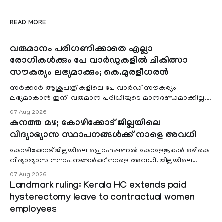
READ MORE
വരുമാനം പരിഗണിക്കാതെ എല്ലാ
രോഗികൾക്കും പേ വാർഡുകളിൽ ചികിത്സാ
സൗകര്യം ലഭ്യമാക്കും; കെ.മുരളീധരൻ
സർക്കാർ ആശുപത്രികളിലെ പേ വാർഡ് സൗകര്യം
ലഭ്യമാകാൻ ഇനി വരുമാന പരിധിയുടെ മാനദണ്ഡമാക്കില്ല.
വരുമാനം പരിഗണിക്കാതെ എല്ലാ രോഗികൾക്കും പേ വാർഡു
07 Aug 2026
കനത്ത മഴ; കോഴിക്കോട് ജില്ലയിലെ
വിദ്യാഭ്യാസ സ്ഥാപനങ്ങൾക്ക് നാളെ അവധി
കോഴിക്കോട് ജില്ലയിലെ പ്രൊഫഷണൽ കോളേജുകൾ ഒഴികെ
വിദ്യാഭ്യാസ സ്ഥാപനങ്ങൾക്ക് നാളെ അവധി. ജില്ലയിലെ
മലയോര- തീരദേശ മേഖലകളിലും മറ്റും ശക്തമായ മഴയു
07 Aug 2026
Landmark ruling: Kerala HC extends paid
hysterectomy leave to contractual women
employees