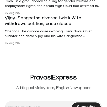
Kochi: In a gronudbreaking ruling for gender welfare and
employment rights, the Kerala High Court has affirmed that
female contractual staff employed in government-funded
07 Aug 2026
projects are eligible for paid medical leave following
Vijay-Sangeetha divorce twist: Wife
hysterectomy surgery under the Kerala Service Rules
withdraws petition, case closed
(KSR). The court noted that since essential benefits like
maternity
Chennai: The divorce case involving Tamil Nadu Chief
Minister and actor Vijay and his wife Sangeetha
Sowrnalingam has taken a new turn after Sangeetha
07 Aug 2026
Sowrnalingam has taken a new turn after Sangeetha
reportedly withdrew the divorce petition she had filed
seeking separation from Vijay. Following the withdrawal of
the petition,
PravasiExpress
A bilingual Malayalam, English Newspaper