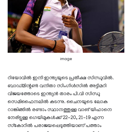
image
റിയോവിൽ ഇനി ഇന്ത്യയുടെ പ്രതീക്ഷ സിന്ധുവിൽ.
ബാഡ്മിന്റൺ വനിതാ സിംഗിൾസിൽ അട്ടിമറി
വിജയത്തോടെ ഇന്ത്യൻ താരം പി.വി സിന്ധു
സെമിഫൈനലിൽ കടന്നു. ചൈനയുടെ ലോക
റാങ്കിങ്ങിൽ രണ്ടാം സ്ഥാനത്തുള്ള വാങ് യിഹാനെ
നേരിട്ടുള്ള ഗെയിമുകൾക്ക് 22-20, 21-19 എന്ന
സ്‌കോറിൽ പരാജയപ്പെടുത്തിയാണ് പത്താം