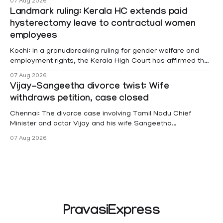
07 Aug 2026
Landmark ruling: Kerala HC extends paid
hysterectomy leave to contractual women
employees
Kochi: In a gronudbreaking ruling for gender welfare and
employment rights, the Kerala High Court has affirmed that
female contractual staff employed in government-funded
07 Aug 2026
projects are eligible for paid medical leave following
Vijay-Sangeetha divorce twist: Wife
hysterectomy surgery under the Kerala Service Rules
withdraws petition, case closed
(KSR). The court noted that since essential benefits like
maternity
Chennai: The divorce case involving Tamil Nadu Chief
Minister and actor Vijay and his wife Sangeetha
Sowrnalingam has taken a new turn after Sangeetha
07 Aug 2026
Sowrnalingam has taken a new turn after Sangeetha
reportedly withdrew the divorce petition she had filed
seeking separation from Vijay. Following the withdrawal of
the petition,
PravasiExpress